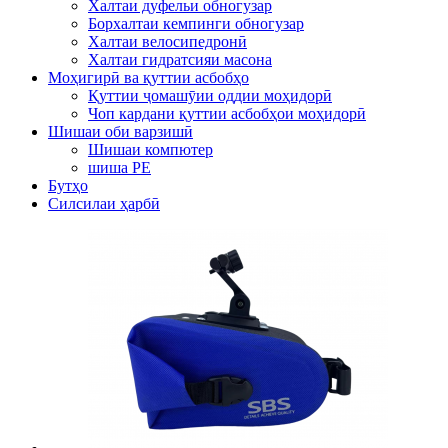
Халтаи дуфельи обногузар
Борхалтаи кемпинги обногузар
Халтаи велосипедронӣ
Халтаи гидратсияи масона
Моҳигирӣ ва қуттии асбобҳо
Қуттии ҷомашӯии оддии моҳидорӣ
Чоп кардани қуттии асбобҳои моҳидорӣ
Шишаи оби варзишӣ
Шишаи компютер
шиша PE
Бутҳо
Силсилаи ҳарбӣ