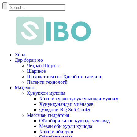
Хона
Дар бораи мо
Чеҳраи Ширкат
Шарикон
Шаҳодатнома ва Ҳисоботи санҷиш
Патенти технологӣ
Маҳсулот
Хунукҳои мулоим
Халтаи хурди хунуккунандаи мулоим
Хунуккунандаи миёнарав
ҷузвдони Big Soft Cooler
Массачаи гидратсия
Обанбори калон кушода мешавад
Меваи оби хурди кушода
Халтаи оби душ