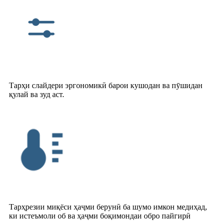
Тарҳи слайдери эргономикӣ барои кушодан ва пӯшидан
қулай ва зуд аст.
Тарҳрезии миқёси ҳаҷми берунӣ ба шумо имкон медиҳад,
ки истеъмоли об ва ҳаҷми боқимондаи обро пайгирӣ