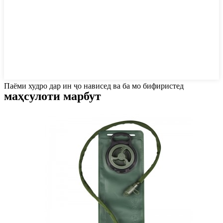
Паёми худро дар ин ҷо нависед ва ба мо бифиристед
маҳсулоти марбут