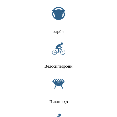
ҳарбӣ
Велосипедронӣ
Пикникҳо