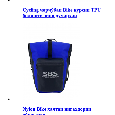
Cycling чорчӯбаи Bike курсии TPU
болишти зини дучархаи
Nylon Bike халтаи нигаҳдории
обногузар