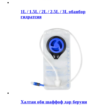
1L / 1.5L / 2L / 2.5L / 3L обанбор
гидратсия
Халтаи оби шаффоф дар беруни