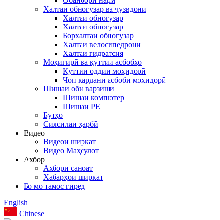
Обанбори нарм
Халтаи обногузар ва ҷузвдони
Халтаи обногузар
Халтаи обногузар
Борхалтаи обногузар
Халтаи велосипедронӣ
Халтаи гидратсия
Моҳигирӣ ва қуттии асбобҳо
Қуттии оддии моҳидорӣ
Чоп кардани асбоби моҳидорӣ
Шишаи оби варзишӣ
Шишаи компютер
Шишаи PE
Бутҳо
Силсилаи ҳарбӣ
Видео
Видеои ширкат
Видео Маҳсулот
Ахбор
Ахбори саноат
Хабарҳои ширкат
Бо мо тамос гиред
English
Chinese