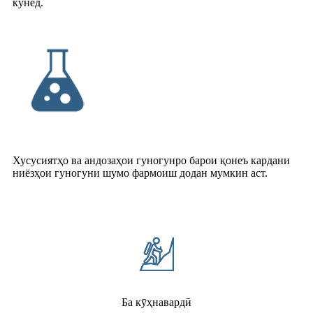
кунед.
Хусусиятҳо ва андозаҳои гуногунро барои қонеъ кардани
ниёзҳои гуногуни шумо фармоиш додан мумкин аст.
Ба кӯҳнавардӣ