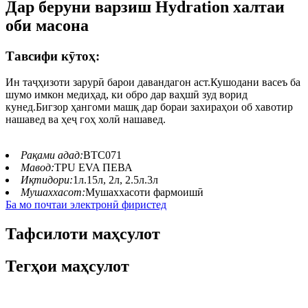
Дар беруни варзиш Hydration халтаи
оби масона
Тавсифи кӯтоҳ:
Ин таҷҳизоти зарурӣ барои давандагон аст.Кушодани васеъ ба
шумо имкон медиҳад, ки обро дар ваҳшӣ зуд ворид
кунед.Бигзор ҳангоми машқ дар бораи захираҳои об хавотир
нашавед ва ҳеҷ гоҳ холӣ нашавед.
Рақами адад:
BTC071
Мавод:
TPU EVA ПЕВА
Иқтидори:
1л.15л, 2л, 2.5л.3л
Мушаххасот:
Мушаххасоти фармоишӣ
Ба мо почтаи электронӣ фиристед
Тафсилоти маҳсулот
Тегҳои маҳсулот