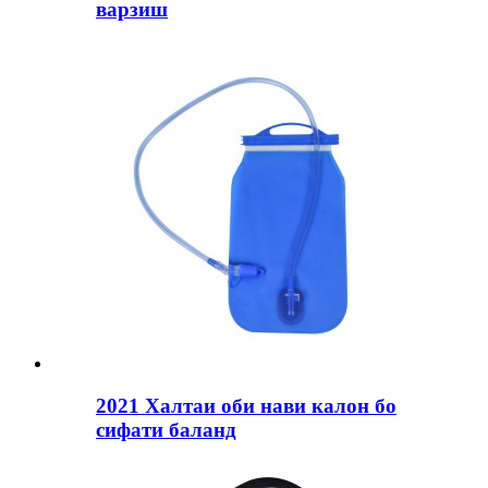
варзиш
2021 Халтаи оби нави калон бо
сифати баланд