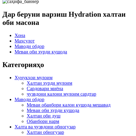
Дар беруни варзиш Hydration халтаи
оби масона
Хона
Маҳсулот
Маводи обдор
Меваи оби хурди кушода
Категорияҳо
Хунукҳои мулоим
Халтаи хурди мулоим
Сардовари миёна
ҷузвдони калони мулоим сардтар
Маводи обдор
Меваи обанбори калон кушода мешавад
Меваи оби хурди кушода
Халтаи оби душ
Обанбори нарм
Халта ва ҷузвдони обногузар
Халтаи обногузар