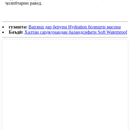
ҷолибтарин равед.
гузашта:
Варзиш дар беруни Hydration болишти масона
Баъдӣ:
Халтаи сардкунандаи баландсифати Soft Waterproof