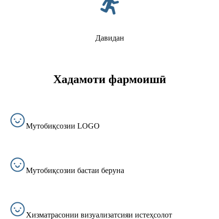
Давидан
Хадамоти фармоишӣ
Мутобиқсозии LOGO
Мутобиқсозии бастаи беруна
Хизматрасонии визуализатсияи истеҳсолот