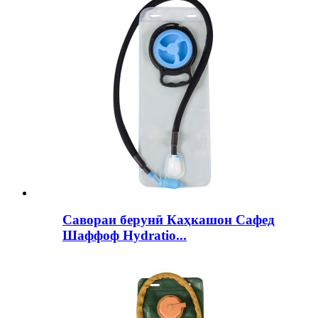
Савораи берунӣ Каҳкашон Сафед
Шаффоф Hydratio...