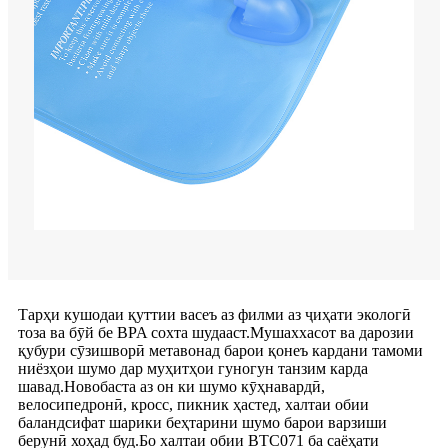
Тарҳи кушодаи қуттии васеъ аз филми аз ҷиҳати экологӣ
тоза ва бӯй бе BPA сохта шудааст.Мушаххасот ва дарозии
қубури сӯзишворӣ метавонад барои қонеъ кардани тамоми
ниёзҳои шумо дар муҳитҳои гуногун танзим карда
шавад.Новобаста аз он ки шумо кӯҳнавардӣ,
велосипедронӣ, кросс, пикник ҳастед, халтаи обии
баландсифат шарики беҳтарини шумо барои варзиши
берунӣ хоҳад буд.Бо халтаи обии BTC071 ба саёҳати