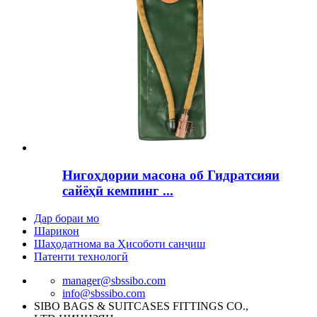
Нигоҳдории масона об Гидратсияи
сайёҳӣ кемпинг ...
Дар бораи мо
Шарикон
Шаҳодатнома ва Ҳисоботи санҷиш
Патенти технологӣ
manager@sbssibo.com
info@sbssibo.com
SIBO BAGS & SUITCASES FITTINGS CO.,