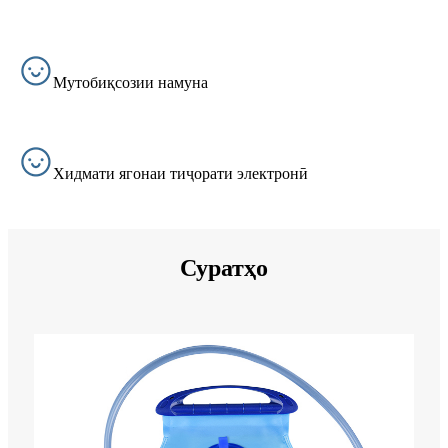
Мутобиқсозии намуна
Хидмати ягонаи тиҷорати электронӣ
Суратҳо