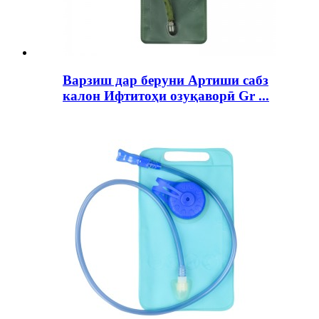
Варзиш дар беруни Артиши сабз
калон Ифтитоҳи озуқаворӣ Gr ...