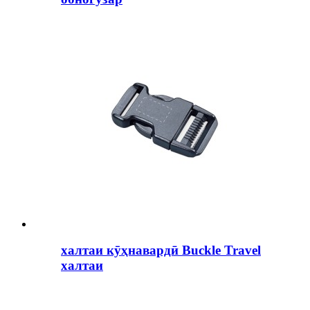
халтаи кӯҳнавардӣ Buckle Travel
халтаи