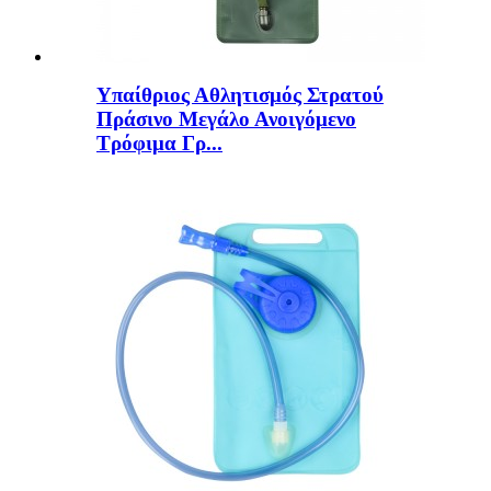
Υπαίθριος Αθλητισμός Στρατού
Πράσινο Μεγάλο Ανοιγόμενο
Τρόφιμα Γρ...