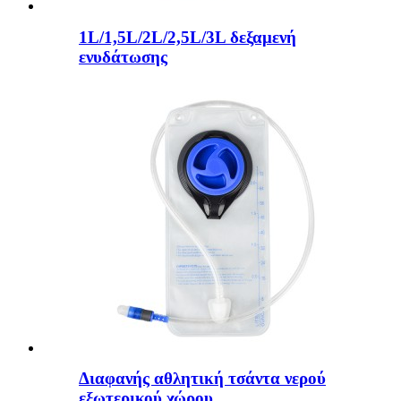
1L/1,5L/2L/2,5L/3L δεξαμενή
ενυδάτωσης
Διαφανής αθλητική τσάντα νερού
εξωτερικού χώρου