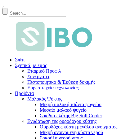
,
Σπίτι
Σχετικά με εμάς
Εταιρικό Προφίλ
Συνεργάτες
Πιστοποιητικό & Έκθεση δοκιμής
Ευρεσιτεχνία τεχνολογίας
Προϊόντα
Μαλακός Ψύκτης
Μικρή μαλακή τσάντα ψυγείου
Μεσαίο μαλακό ψυγείο
Σακίδιο πλάτης Big Soft Cooler
Ενυδάτωση της ουροδόχου κύστης
Ουροδόχος κύστη μεγάλου ανοίγματος
Μικρή ανοιγόμενη κύστη νερού
Σακούλα νερού ντους