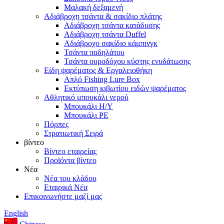
Μαλακή δεξαμενή
Αδιάβροχη τσάντα & σακίδιο πλάτης
Αδιάβροχη τσάντα κατάδυσης
Αδιάβροχη τσάντα Duffel
Αδιάβροχο σακίδιο κάμπινγκ
Τσάντα ποδηλάτου
Τσάντα ουροδόχου κύστης ενυδάτωσης
Είδη ψαρέματος & Εργαλειοθήκη
Απλό Fishing Lure Box
Εκτύπωση κιβωτίου ειδών ψαρέματος
Αθλητικό μπουκάλι νερού
Μπουκάλι Η/Υ
Μπουκάλι PE
Πόρπες
Στρατιωτική Σειρά
βίντεο
Βίντεο εταιρείας
Προϊόντα βίντεο
Νέα
Νέα του κλάδου
Εταιρικά Νέα
Επικοινωνήστε μαζί μας
English