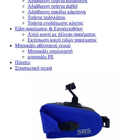
Αδιάβροχη τσάντα κατάδυσης
Αδιάβροχη τσάντα duffel
Αδιάβροχο σακίδιο κάμπινγκ
Τσάντα ποδηλάτου
Τσάντα ενυδάτωσης κύστης
Είδη ψαρέματος & Εργαλειοθήκη
Απλό κουτί με δέλεαρ ψαρέματος
Εκτύπωση κουτί ειδών ψαρέματος
Μπουκάλι αθλητικού νερού
Μπουκάλι υπολογιστή
μπουκάλι PE
Πόρπες
Στρατιωτική σειρά