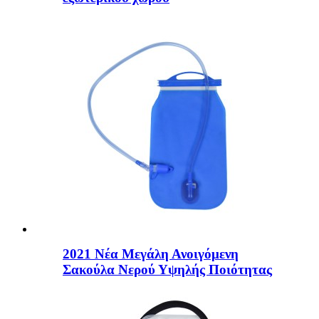
2021 Νέα Μεγάλη Ανοιγόμενη
Σακούλα Νερού Υψηλής Ποιότητας