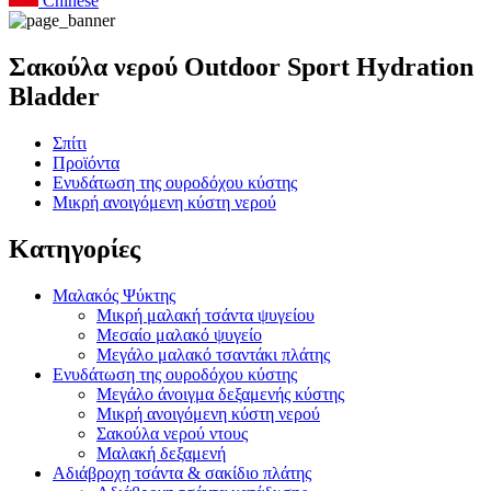
Chinese
Σακούλα νερού Outdoor Sport Hydration
Bladder
Σπίτι
Προϊόντα
Ενυδάτωση της ουροδόχου κύστης
Μικρή ανοιγόμενη κύστη νερού
Κατηγορίες
Μαλακός Ψύκτης
Μικρή μαλακή τσάντα ψυγείου
Μεσαίο μαλακό ψυγείο
Μεγάλο μαλακό τσαντάκι πλάτης
Ενυδάτωση της ουροδόχου κύστης
Μεγάλο άνοιγμα δεξαμενής κύστης
Μικρή ανοιγόμενη κύστη νερού
Σακούλα νερού ντους
Μαλακή δεξαμενή
Αδιάβροχη τσάντα & σακίδιο πλάτης