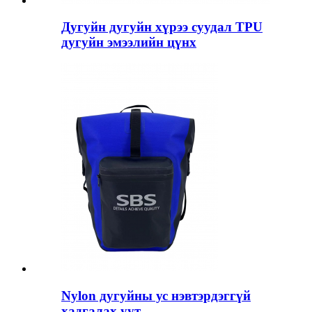
Дугуйн дугуйн хүрээ суудал TPU
дугуйн эмээлийн цүнх
Nylon дугуйны ус нэвтэрдэггүй
хадгалах уут