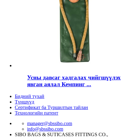
Усны давсаг хадгалах чийгшүүлэх
явган аялал Кемпинг ...
Бидний тухай
Түншүүд
Сертификат ба Туршилтын тайлан
Технологийн патент
manager@sbssibo.com
info@sbssibo.com
SIBO BAGS & SUTICASES FITTINGS CO.,