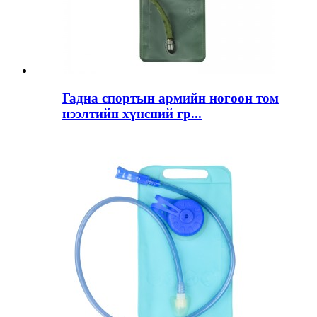
Гадна спортын армийн ногоон том
нээлтийн хүнсний гр...