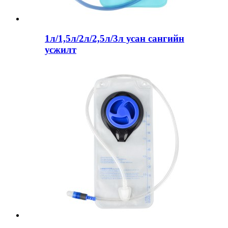
1л/1,5л/2л/2,5л/3л усан сангийн
усжилт