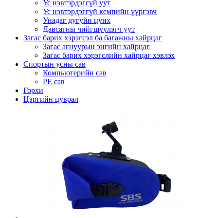
Ус нэвтэрдэггүй уут
Ус нэвтэрдэггүй кемпийн үүргэвч
Унадаг дугуйн цүнх
Давсагны чийгшүүлэгч уут
Загас барих хэрэгсэл ба багажны хайрцаг
Загас агнуурын энгийн хайрцаг
Загас барих хэрэгслийн хайрцаг хэвлэх
Спортын усны сав
Компьютерийн сав
PE сав
Горхи
Цэргийн цуврал