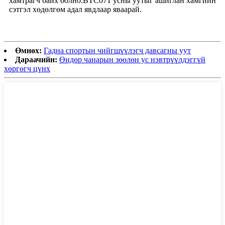
хамтрагч байх болно.BTC071 усны уутыг ашиглан хамгийн
сэтгэл хөдөлгөм адал явдлаар яваарай.
Өмнөх:
Гадна спортын чийгшүүлэгч давсагны уут
Дараачийн:
Өндөр чанарын зөөлөн ус нэвтрүүлдэггүй
хөргөгч цүнх