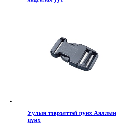
Уулын тэврэлттэй цүнх Аяллын
цүнх