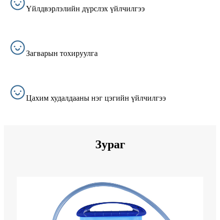
Үйлдвэрлэлийн дүрслэх үйлчилгээ
Загварын тохируулга
Цахим худалдааны нэг цэгийн үйлчилгээ
Зураг