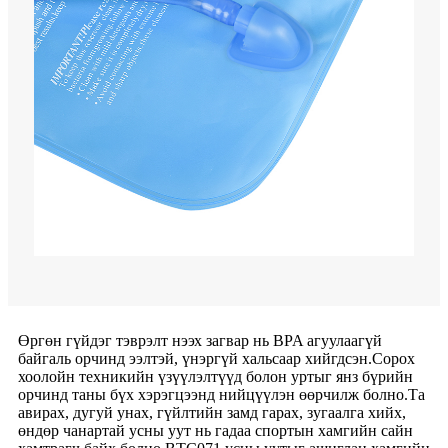
Өргөн гүйдэг тэврэлт нээх загвар нь BPA агуулаагүй
байгаль орчинд ээлтэй, үнэргүй хальсаар хийгдсэн.Сорох
хоолойн техникийн үзүүлэлтүүд болон уртыг янз бүрийн
орчинд таны бүх хэрэгцээнд нийцүүлэн өөрчилж болно.Та
авирах, дугуй унах, гүйлтийн замд гарах, зугаалга хийх,
өндөр чанартай усны уут нь гадаа спортын хамгийн сайн