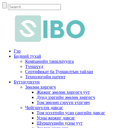
Гэр
Бидний тухай
Компанийн танилцуулга
Түншүүд
Сертификат ба Туршилтын тайлан
Технологийн патент
Бүтээгдэхүүн
Зөөлөн хөргөгч
Жижиг зөөлөн хөргөгч уут
Дунд зэргийн зөөлөн хөргөгч
Том зөөлөн сэрүүн үүргэвч
Чийгшүүлэх давсаг
Том нээлтийн усан сангийн давсаг
Усны жижиг давсаг
Шүршүүрийн усны уут