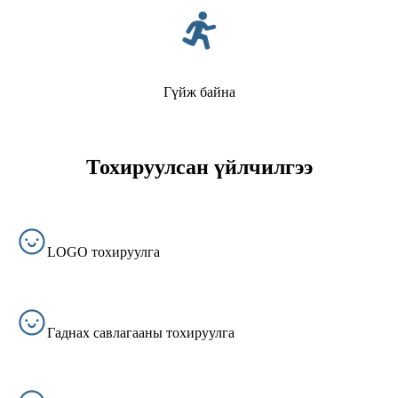
Гүйж байна
Тохируулсан үйлчилгээ
LOGO тохируулга
Гаднах савлагааны тохируулга