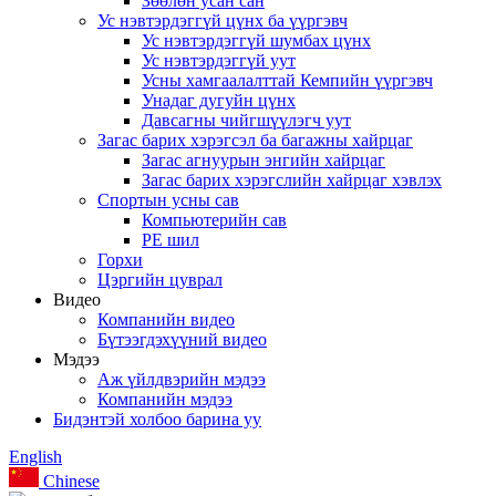
Зөөлөн усан сан
Ус нэвтэрдэггүй цүнх ба үүргэвч
Ус нэвтэрдэггүй шумбах цүнх
Ус нэвтэрдэггүй уут
Усны хамгаалалттай Кемпийн үүргэвч
Унадаг дугуйн цүнх
Давсагны чийгшүүлэгч уут
Загас барих хэрэгсэл ба багажны хайрцаг
Загас агнуурын энгийн хайрцаг
Загас барих хэрэгслийн хайрцаг хэвлэх
Спортын усны сав
Компьютерийн сав
PE шил
Горхи
Цэргийн цуврал
Видео
Компанийн видео
Бүтээгдэхүүний видео
Мэдээ
Аж үйлдвэрийн мэдээ
Компанийн мэдээ
Бидэнтэй холбоо барина уу
English
Chinese