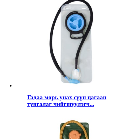
Гадаа морь унах сүүн цагаан
тунгалаг чийгшүүлэгч...