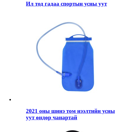
Ил тод гадаа спортын усны уут
2021 оны шинэ том нээлтийн усны
уут өндөр чанартай