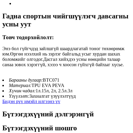
Гадна спортын чийгшүүлэгч давсагны
усны уут
Товч тодорхойлолт:
Энэ бол гүйгчдэд зайлшгүй шаардлагатай тоног төхөөрөмж
юм.Өргөн нээлхий нь зэрлэг байгальд усыг хурдан шахах
боломжийг олгодог.Дасгал хийхдээ усны нөөцийн талаар
санаа зовох хэрэггүй, хэзээ ч хоосон гүйхгүй байхыг хүсье.
Барааны дугаар:
BTC071
Материал:
TPU EVA PEVA
Хүчин чадал:
1л.15л, 2л, 2.5л.3л
Үзүүлэлт:
Захиалгат үзүүлэлтүүд
Бидэн рүү имэйл илгээнэ үү
Бүтээгдэхүүний дэлгэрэнгүй
Бүтээгдэхүүний шошго