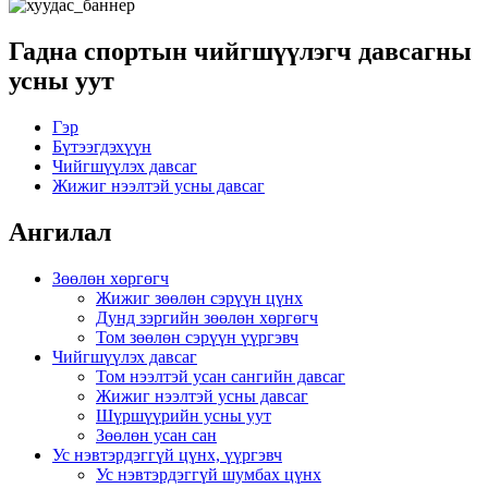
Гадна спортын чийгшүүлэгч давсагны
усны уут
Гэр
Бүтээгдэхүүн
Чийгшүүлэх давсаг
Жижиг нээлтэй усны давсаг
Ангилал
Зөөлөн хөргөгч
Жижиг зөөлөн сэрүүн цүнх
Дунд зэргийн зөөлөн хөргөгч
Том зөөлөн сэрүүн үүргэвч
Чийгшүүлэх давсаг
Том нээлтэй усан сангийн давсаг
Жижиг нээлтэй усны давсаг
Шүршүүрийн усны уут
Зөөлөн усан сан
Ус нэвтэрдэггүй цүнх, үүргэвч
Ус нэвтэрдэггүй шумбах цүнх