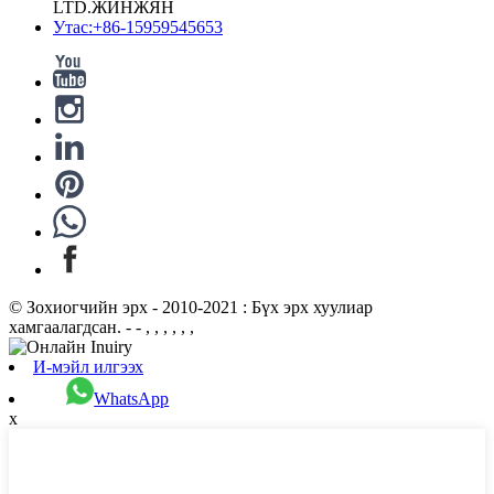
LTD.ЖИНЖЯН
Утас:+86-15959545653
© Зохиогчийн эрх - 2010-2021 : Бүх эрх хуулиар
хамгаалагдсан. - - , , , , , ,
И-мэйл илгээх
WhatsApp
x