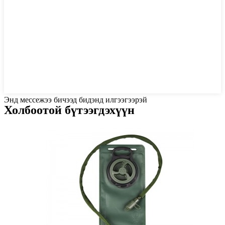
Энд мессежээ бичээд бидэнд илгээгээрэй
Холбоотой бүтээгдэхүүн