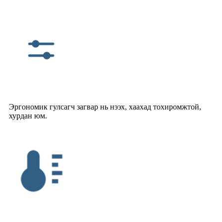
Эргономик гулсагч загвар нь нээх, хаахад тохиромжтой,
хурдан юм.