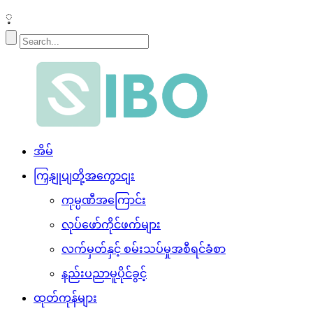
့
အိမ်
ကြှနျုပျတို့အကွောငျး
ကုမ္ပဏီအကြောင်း
လုပ်ဖော်ကိုင်ဖက်များ
လက်မှတ်နှင့် စမ်းသပ်မှုအစီရင်ခံစာ
နည်းပညာမူပိုင်ခွင့်
ထုတ်ကုန်များ