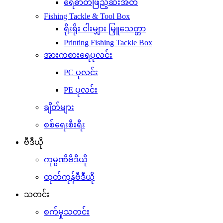
ရေဓာတ်ဖြည့်ဆီးအိတ်
Fishing Tackle & Tool Box
ရိုးရိုး ငါးမျှား မြှူသေတ္တာ
Printing Fishing Tackle Box
အားကစားရေပုလင်း
PC ပုလင်း
PE ပုလင်း
ချိတ်များ
စစ်ရေးစီးရီး
ဗီဒီယို
ကုမ္ပဏီဗီဒီယို
ထုတ်ကုန်ဗီဒီယို
သတင်း
စက်မှုသတင်း