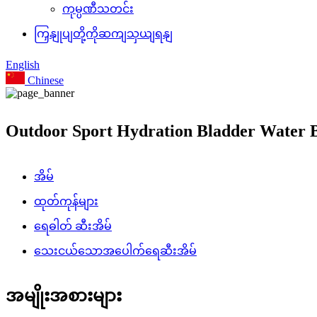
ကုမ္ပဏီသတင်း
ကြှနျုပျတို့ကိုဆကျသှယျရနျ
English
Chinese
Outdoor Sport Hydration Bladder Water B
အိမ်
ထုတ်ကုန်များ
ရေဓါတ် ဆီးအိမ်
သေးငယ်သောအပေါက်ရေဆီးအိမ်
အမျိုးအစားများ