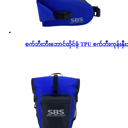
စက်ဘီးဘီးဘောင်ထိုင်ခုံ TPU စက်ဘီးကုန်းနှီ