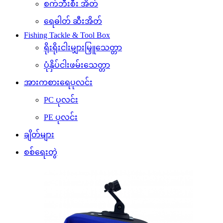
စက်ဘီးစီး အိတ်
ရေဓါတ် ဆီးအိတ်
Fishing Tackle & Tool Box
ရိုးရိုးငါးမျှားမြှူသေတ္တာ
ပုံနှိပ်ငါးဖမ်းသေတ္တာ
အားကစားရေပုလင်း
PC ပုလင်း
PE ပုလင်း
ချိတ်များ
စစ်ရေးတွဲ