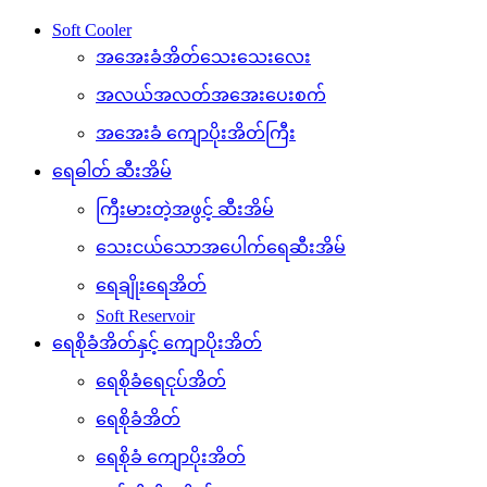
Soft Cooler
အအေးခံအိတ်သေးသေးလေး
အလယ်အလတ်အအေးပေးစက်
အအေးခံ ကျောပိုးအိတ်ကြီး
ရေဓါတ် ဆီးအိမ်
ကြီးမားတဲ့အဖွင့် ဆီးအိမ်
သေးငယ်သောအပေါက်ရေဆီးအိမ်
ရေချိုးရေအိတ်
Soft Reservoir
ရေစိုခံအိတ်နှင့် ကျောပိုးအိတ်
ရေစိုခံရေငုပ်အိတ်
ရေစိုခံအိတ်
ရေစိုခံ ကျောပိုးအိတ်