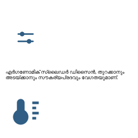
എർഗണോമിക് സ്ലൈഡർ ഡിസൈൻ, തുറക്കാനും
അടയ്ക്കാനും സൗകര്യപ്രദവും വേഗതയുമാണ്.