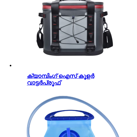
ക്യാമ്പിംഗ് ഐസ് കൂളർ
വാട്ടർപ്രൂഫ്