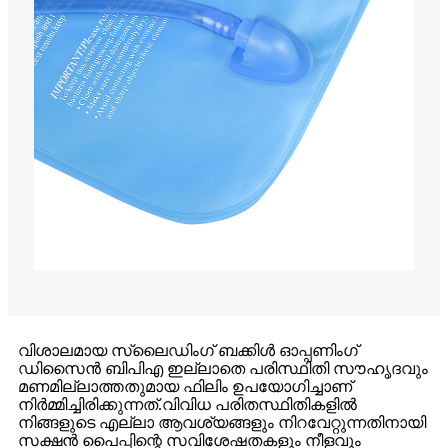
വിശാലമായ സ്ലൈഡിംഗ് ബക്കിൾ ഓപ്പണിംഗ്
ഡിസൈൻ ബിപിഎ ഇല്ലാതെ പരിസ്ഥിതി സൗഹൃദവും
മണമില്ലാത്തതുമായ ഫിലിം ഉപയോഗിച്ചാണ്
നിർമ്മിച്ചിരിക്കുന്നത്.വിവിധ പരിതസ്ഥിതികളിൽ
നിങ്ങളുടെ എല്ലാ ആവശ്യങ്ങളും നിറവേറ്റുന്നതിനായി
സക്ഷൻ പൈപ്പിന്റെ സവിശേഷതകളും നീളവും