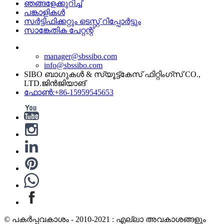
ഞങ്ങളേക്കുറിച്ച്
പങ്കാളികൾ
സർട്ടിഫിക്കറ്റും ടെസ്റ്റ് റിപ്പോർട്ടും
സാങ്കേതിക പേറ്റന്റ്
manager@sbssibo.com
info@sbssibo.com
SIBO ബാഗുകൾ & സ്യൂട്ട്കേസ് ഫിറ്റിംഗ്സ് CO.,
LTD.ജിൻജിയാങ്
ഫോൺ:+86-15959545653
© പകർപ്പവകാശം - 2010-2021 : എല്ലാ അവകാശങ്ങളും