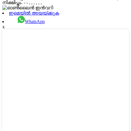
നിക്ഷിപ്തം. - - , , , , , ,
ഇമെയിൽ അയയ്ക്കുക
WhatsApp
x