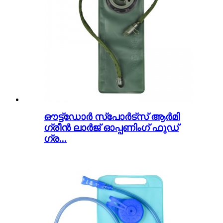
ഔട്ട്ഡോർ സ്പോർട്സ് ആർമി
ഗ്രീൻ ലാർജ് ഓപ്പണിംഗ് ഫുഡ്
ഗ്ര...