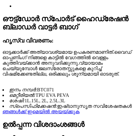
ഔട്ട്ഡോർ സ്പോർട് ഹൈഡ്രേഷൻ
ബ്ലാഡർ വാട്ടർ ബാഗ്
ഹൃസ്വ വിവരണം:
ഓട്ടക്കാർക്ക് അത്യാവശ്യമായ ഉപകരണമാണിത്.വൈഡ്
ഓപ്പണിംഗ് നിങ്ങളെ കാട്ടിൽ വേഗത്തിൽ വെള്ളം
കുത്തിവയ്ക്കാൻ അനുവദിക്കുന്നു.വ്യായാമം
ചെയ്യുമ്പോൾ ജലസ്രോതസ്സുകളെ കുറിച്ച്
വിഷമിക്കേണ്ടതില്ല, ഒരിക്കലും ശൂന്യമായി ഓടരുത്.
ഇനം നമ്പർ:
BTC071
മെറ്റീരിയൽ:
TPU EVA PEVA
ശേഷി:
1L.15L, 2L, 2.5L.3L
സ്പെസിഫിക്കേഷൻ:
ഇഷ്‌ടാനുസൃത സവിശേഷതകൾ
ഞങ്ങൾക്ക് ഇമെയിൽ അയയ്ക്കുക
ഉൽപ്പന്ന വിശദാംശങ്ങൾ