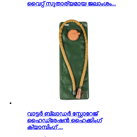
വൈറ്റ് സുതാര്യമായ ജലാംശം...
വാട്ടർ ബ്ലാഡർ സ്റ്റോറേജ്
ഹൈഡ്രേഷൻ ഹൈക്കിംഗ്
ക്യാമ്പിംഗ് ...