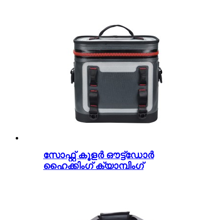
സോഫ്റ്റ് കൂളർ ഔട്ട്ഡോർ
ഹൈക്കിംഗ് ക്യാമ്പിംഗ്