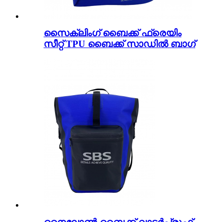
സൈക്ലിംഗ് ബൈക്ക് ഫ്രെയിം
സീറ്റ് TPU ബൈക്ക് സാഡിൽ ബാഗ്