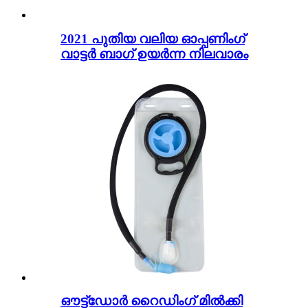
2021 പുതിയ വലിയ ഓപ്പണിംഗ്
വാട്ടർ ബാഗ് ഉയർന്ന നിലവാരം
ഔട്ട്‌ഡോർ റൈഡിംഗ് മിൽക്കി