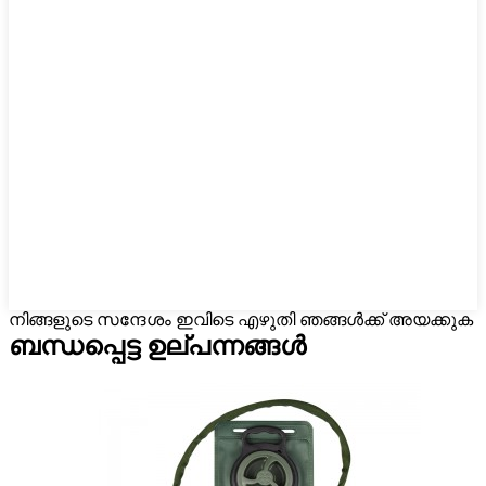
നിങ്ങളുടെ സന്ദേശം ഇവിടെ എഴുതി ഞങ്ങൾക്ക് അയക്കുക
ബന്ധപ്പെട്ട ഉല്പന്നങ്ങൾ