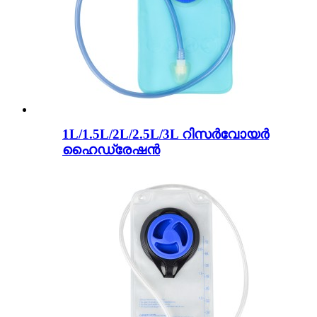
1L/1.5L/2L/2.5L/3L റിസർവോയർ
ഹൈഡ്രേഷൻ