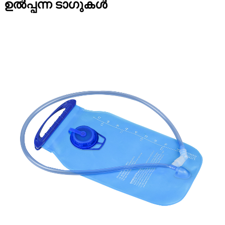
ഉൽപ്പന്ന ടാഗുകൾ