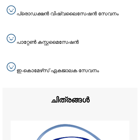
പ്രൊഡക്ഷൻ വിഷ്വലൈസേഷൻ സേവനം
പാറ്റേൺ കസ്റ്റമൈസേഷൻ
ഇ-കൊമേഴ്‌സ് ഏകജാലക സേവനം
ചിത്രങ്ങൾ