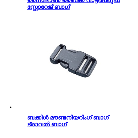
നൈലോൺ ബൈക്ക് വാട്ടർപ്രൂഫ്
സ്റ്റോറേജ് ബാഗ്
ബക്കിൾ മൗണ്ടനിയറിംഗ് ബാഗ്
ട്രാവൽ ബാഗ്