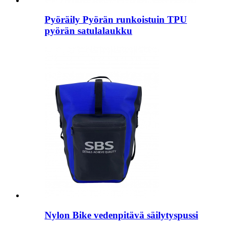
Pyöräily Pyörän runkoistuin TPU
pyörän satulalaukku
Nylon Bike vedenpitävä säilytyspussi