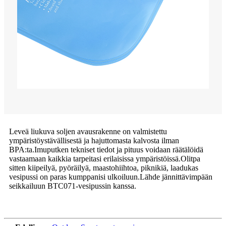
Leveä liukuva soljen avausrakenne on valmistettu
ympäristöystävällisestä ja hajuttomasta kalvosta ilman
BPA:ta.Imuputken tekniset tiedot ja pituus voidaan räätälöidä
vastaamaan kaikkia tarpeitasi erilaisissa ympäristöissä.Olitpa
sitten kiipeilyä, pyöräilyä, maastohiihtoa, piknikiä, laadukas
vesipussi on paras kumppanisi ulkoiluun.Lähde jännittävimpään
seikkailuun BTC071-vesipussin kanssa.