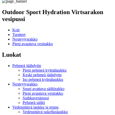
Outdoor Sport Hydration Virtsarakon
vesipussi
Koti
Tuotteet
Nesteytysrakko
Pieni avautuva vesirakko
Luokat
Pehmeä jäähdytin
Pieni pehmeä kylmälaukku
Keski pehmeä jäähdytin
Iso pehmeä kylmälaukku
Nesteytysrakko
Suuri avattava säiliörakko
Pieni avautuva vesirakko
Suihkuvesipussi
Pehmeä säiliö
Vedenpitävä laukku ja reppu
Vedenpitävä sukelluslaukku