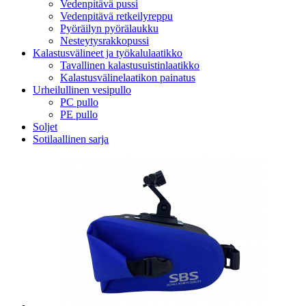
Vedenpitävä pussi
Vedenpitävä retkeilyreppu
Pyöräilyn pyörälaukku
Nesteytysrakkopussi
Kalastusvälineet ja työkalulaatikko
Tavallinen kalastusuistinlaatikko
Kalastusvälinelaatikon painatus
Urheilullinen vesipullo
PC pullo
PE pullo
Soljet
Sotilaallinen sarja