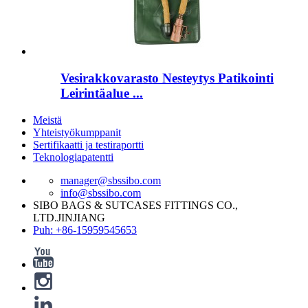
Vesirakkovarasto Nesteytys Patikointi
Leirintäalue ...
Meistä
Yhteistyökumppanit
Sertifikaatti ja testiraportti
Teknologiapatentti
manager@sbssibo.com
info@sbssibo.com
SIBO BAGS & SUTCASES FITTINGS CO.,
LTD.JINJIANG
Puh: +86-15959545653