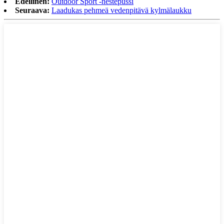
Edellinen:
Outdoor Sport -nestepussi
Seuraava:
Laadukas pehmeä vedenpitävä kylmälaukku