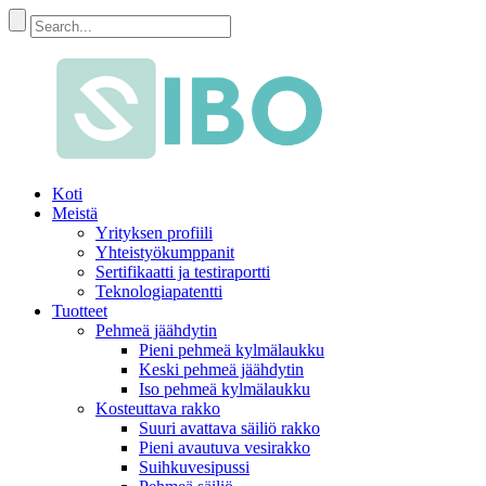
Koti
Meistä
Yrityksen profiili
Yhteistyökumppanit
Sertifikaatti ja testiraportti
Teknologiapatentti
Tuotteet
Pehmeä jäähdytin
Pieni pehmeä kylmälaukku
Keski pehmeä jäähdytin
Iso pehmeä kylmälaukku
Kosteuttava rakko
Suuri avattava säiliö rakko
Pieni avautuva vesirakko
Suihkuvesipussi