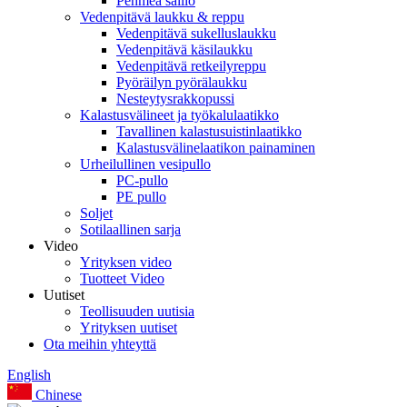
Pehmeä säiliö
Vedenpitävä laukku & reppu
Vedenpitävä sukelluslaukku
Vedenpitävä käsilaukku
Vedenpitävä retkeilyreppu
Pyöräilyn pyörälaukku
Nesteytysrakkopussi
Kalastusvälineet ja työkalulaatikko
Tavallinen kalastusuistinlaatikko
Kalastusvälinelaatikon painaminen
Urheilullinen vesipullo
PC-pullo
PE pullo
Soljet
Sotilaallinen sarja
Video
Yrityksen video
Tuotteet Video
Uutiset
Teollisuuden uutisia
Yrityksen uutiset
Ota meihin yhteyttä
English
Chinese