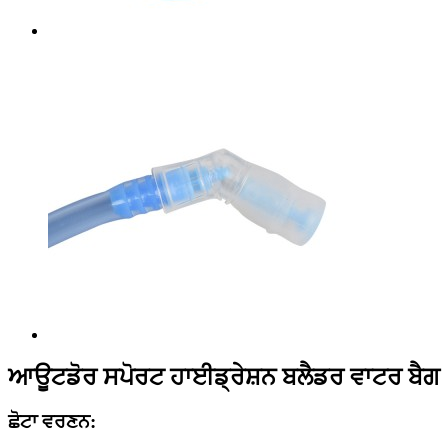
ਆਊਟਡੋਰ ਸਪੋਰਟ ਹਾਈਡ੍ਰੇਸ਼ਨ ਬਲੈਡਰ ਵਾਟਰ ਬੈਗ
ਛੋਟਾ ਵਰਣਨ: