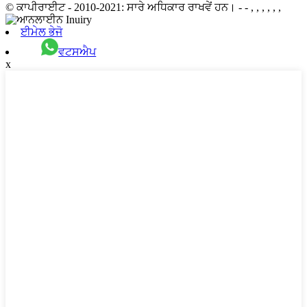
© ਕਾਪੀਰਾਈਟ - 2010-2021: ਸਾਰੇ ਅਧਿਕਾਰ ਰਾਖਵੇਂ ਹਨ। - - , , , , , ,
ਈਮੇਲ ਭੇਜੋ
ਵਟਸਐਪ
x