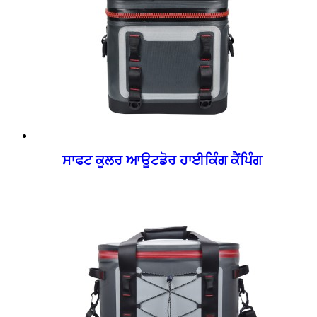
ਸਾਫਟ ਕੂਲਰ ਆਊਟਡੋਰ ਹਾਈਕਿੰਗ ਕੈਂਪਿੰਗ