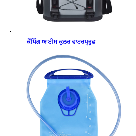
ਕੈਂਪਿੰਗ ਆਈਸ ਕੂਲਰ ਵਾਟਰਪ੍ਰੂਫ਼