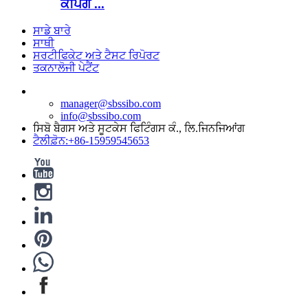
ਕੈਂਪਿੰਗ ...
ਸਾਡੇ ਬਾਰੇ
ਸਾਥੀ
ਸਰਟੀਫਿਕੇਟ ਅਤੇ ਟੈਸਟ ਰਿਪੋਰਟ
ਤਕਨਾਲੋਜੀ ਪੇਟੈਂਟ
manager@sbssibo.com
info@sbssibo.com
ਸਿਬੋ ਬੈਗਸ ਅਤੇ ਸੂਟਕੇਸ ਫਿਟਿੰਗਸ ਕੰ., ਲਿ.ਜਿਨਜਿਆਂਗ
ਟੈਲੀਫ਼ੋਨ:+86-15959545653