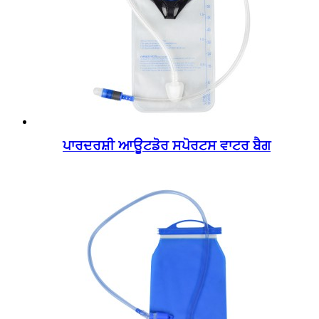
ਪਾਰਦਰਸ਼ੀ ਆਊਟਡੋਰ ਸਪੋਰਟਸ ਵਾਟਰ ਬੈਗ