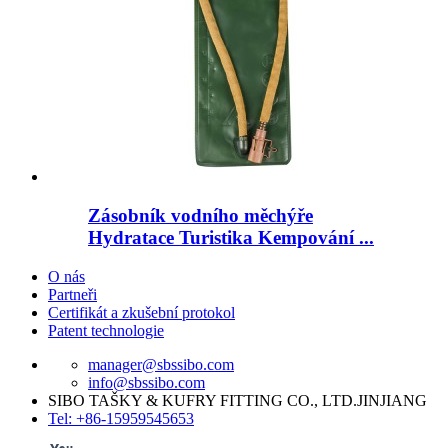
Zásobník vodního měchýře
Hydratace Turistika Kempování ...
O nás
Partneři
Certifikát a zkušební protokol
Patent technologie
manager@sbssibo.com
info@sbssibo.com
SIBO TAŠKY & KUFRY FITTING CO., LTD.JINJIANG
Tel: +86-15959545653