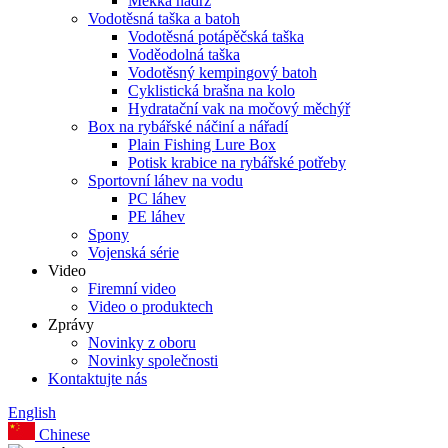
Měkká nádrž
Vodotěsná taška a batoh
Vodotěsná potápěčská taška
Voděodolná taška
Vodotěsný kempingový batoh
Cyklistická brašna na kolo
Hydratační vak na močový měchýř
Box na rybářské náčiní a nářadí
Plain Fishing Lure Box
Potisk krabice na rybářské potřeby
Sportovní láhev na vodu
PC láhev
PE láhev
Spony
Vojenská série
Video
Firemní video
Video o produktech
Zprávy
Novinky z oboru
Novinky společnosti
Kontaktujte nás
English
Chinese