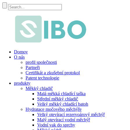
Domov
O nás
profil společnosti
Partneři
Certifikát a zkušební protokol
Patent technologie
produkty
Měkký chladič
Malá měkká chladící taška
Střední měkký chladič
Velký měkký chladící batoh
Hydratace močového měchýře
Velký otevírací rezervoárový měchýř
Malý otevírací vodní měchýř
Vodní vak do sprchy