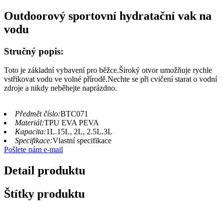
Outdoorový sportovní hydratační vak na
vodu
Stručný popis:
Toto je základní vybavení pro běžce.Široký otvor umožňuje rychle
vstřikovat vodu ve volné přírodě.Nechte se při cvičení starat o vodní
zdroje a nikdy neběhejte naprázdno.
Předmět číslo:
BTC071
Materiál:
TPU EVA PEVA
Kapacita:
1L.15L, 2L, 2.5L.3L
Specifikace:
Vlastní specifikace
Pošlete nám e-mail
Detail produktu
Štítky produktu