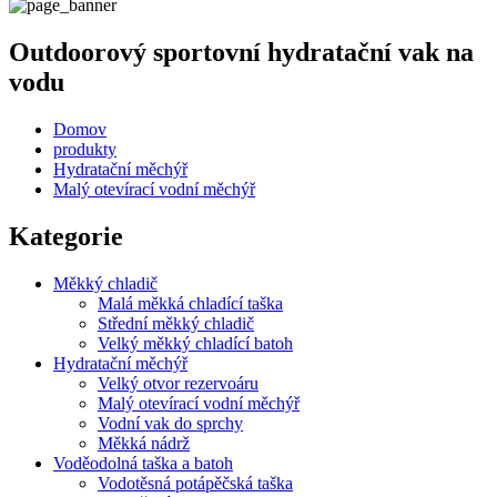
Outdoorový sportovní hydratační vak na
vodu
Domov
produkty
Hydratační měchýř
Malý otevírací vodní měchýř
Kategorie
Měkký chladič
Malá měkká chladící taška
Střední měkký chladič
Velký měkký chladící batoh
Hydratační měchýř
Velký otvor rezervoáru
Malý otevírací vodní měchýř
Vodní vak do sprchy
Měkká nádrž
Voděodolná taška a batoh
Vodotěsná potápěčská taška