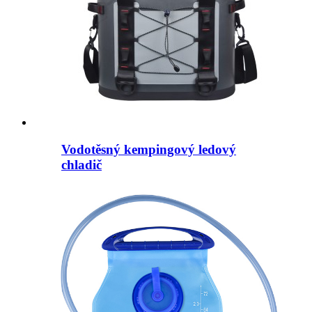
Vodotěsný kempingový ledový
chladič