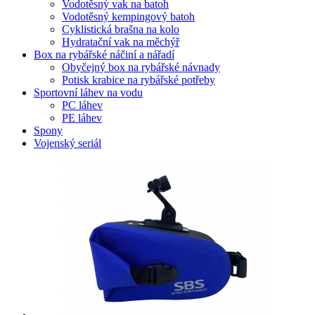
Vodotěsný vak na batoh
Vodotěsný kempingový batoh
Cyklistická brašna na kolo
Hydratační vak na měchýř
Box na rybářské náčiní a nářadí
Obyčejný box na rybářské návnady
Potisk krabice na rybářské potřeby
Sportovní láhev na vodu
PC láhev
PE láhev
Spony
Vojenský seriál