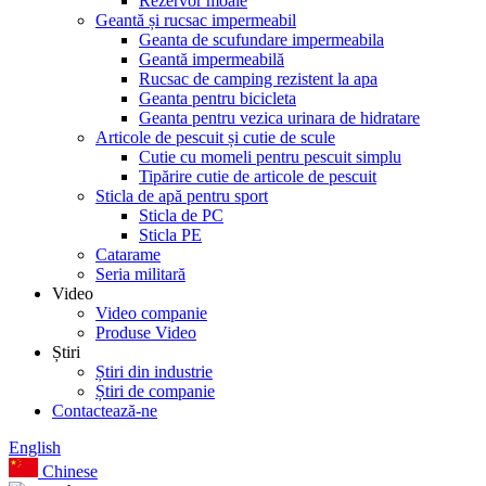
Rezervor moale
Geantă și rucsac impermeabil
Geanta de scufundare impermeabila
Geantă impermeabilă
Rucsac de camping rezistent la apa
Geanta pentru bicicleta
Geanta pentru vezica urinara de hidratare
Articole de pescuit și cutie de scule
Cutie cu momeli pentru pescuit simplu
Tipărire cutie de articole de pescuit
Sticla de apă pentru sport
Sticla de PC
Sticla PE
Catarame
Seria militară
Video
Video companie
Produse Video
Știri
Știri din industrie
Știri de companie
Contactează-ne
English
Chinese