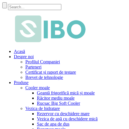
Acasă
Despre noi
Profilul Companiei
Parteneri
Certificat și raport de testare
Brevet de tehnologie
Produse
Cooler moale
Geantă frigorifică mică și moale
Răcitor mediu moale
Rucsac Big Soft Cooler
Vezica de hidratare
Rezervor cu deschidere mare
Vezica de apă cu deschidere mică
Sac de apa de dus