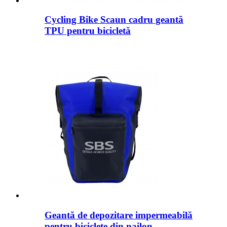
Cycling Bike Scaun cadru geantă
TPU pentru bicicletă
Geantă de depozitare impermeabilă
pentru biciclete din nailon