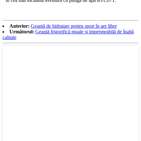
în cea mai incitantă aventură cu punga de apă BTC071.
Anterior:
Geantă de hidratare pentru sport în aer liber
Următorul:
Geantă frigorifică moale și impermeabilă de înaltă
calitate