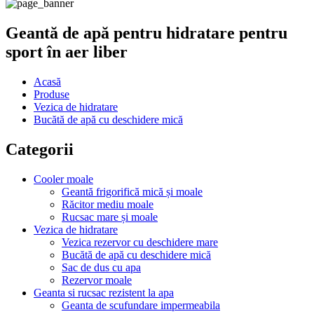
Geantă de apă pentru hidratare pentru
sport în aer liber
Acasă
Produse
Vezica de hidratare
Bucătă de apă cu deschidere mică
Categorii
Cooler moale
Geantă frigorifică mică și moale
Răcitor mediu moale
Rucsac mare și moale
Vezica de hidratare
Vezica rezervor cu deschidere mare
Bucătă de apă cu deschidere mică
Sac de dus cu apa
Rezervor moale
Geanta si rucsac rezistent la apa
Geanta de scufundare impermeabila