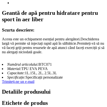
Geantă de apă pentru hidratare pentru
sport în aer liber
Scurta descriere:
Acesta este un echipament esențial pentru alergători.Deschiderea
largă vă permite să injectați rapid apă în sălbăticie.Permiteți-vă să nu
vă faceți griji pentru resursele de apă atunci când faceți exerciții și să
nu alergați niciodată goale.
Numărul articolului:
BTC071
Material:
TPU EVA PEVA
Capacitate:
1L.15L, 2L, 2.5L.3L
Specificație:
Specificații personalizate
Trimiteți-ne un e-mail
Detaliile produsului
Etichete de produs