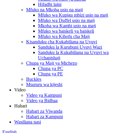
Hifadhi laini
Mfuko na Mkoba usio na maji
Mfuko wa Kupiga mbizi usio na maji
Mfuko wa Duffel usio na maji
Mkoba wa Kambi usio na maji
Mfuko wa baiskeli ya baiskeli
Mfuko wa Kibofu cha Maji
Kisanduku cha Kukabiliana na Uvuvi
Sanduku la Kurubuni Uvuvi Wazi
Sanduku la Kukabiliana na Uvuvi wa
Uchapishaji
Chupa ya Maji ya Michezo
Chupa ya PC
Chupa ya PE
Buckles
Msururu wa kijeshi
Video
Video ya Kampuni
Video ya Bidhaa
Habari
Habari za Viwanda
Habari za Kampuni
Wasiliana nasi
English