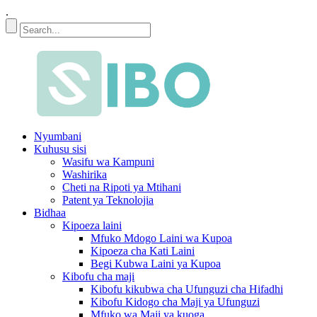
.
Nyumbani
Kuhusu sisi
Wasifu wa Kampuni
Washirika
Cheti na Ripoti ya Mtihani
Patent ya Teknolojia
Bidhaa
Kipoeza laini
Mfuko Mdogo Laini wa Kupoa
Kipoeza cha Kati Laini
Begi Kubwa Laini ya Kupoa
Kibofu cha maji
Kibofu kikubwa cha Ufunguzi cha Hifadhi
Kibofu Kidogo cha Maji ya Ufunguzi
Mfuko wa Maji ya kuoga