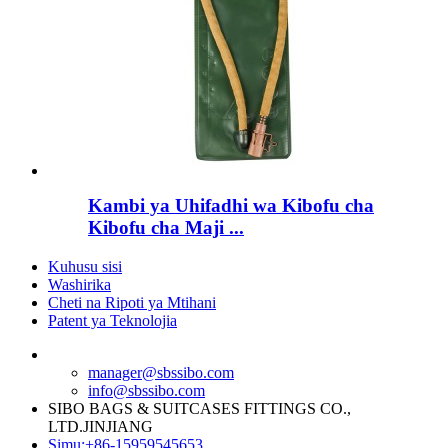
Kambi ya Uhifadhi wa Kibofu cha
Kibofu cha Maji ...
Kuhusu sisi
Washirika
Cheti na Ripoti ya Mtihani
Patent ya Teknolojia
manager@sbssibo.com
info@sbssibo.com
SIBO BAGS & SUITCASES FITTINGS CO.,
LTD.JINJIANG
Simu:+86-15959545653