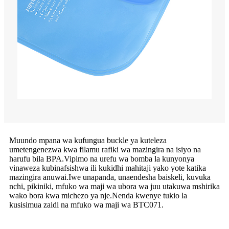
Muundo mpana wa kufungua buckle ya kuteleza
umetengenezwa kwa filamu rafiki wa mazingira na isiyo na
harufu bila BPA.Vipimo na urefu wa bomba la kunyonya
vinaweza kubinafsishwa ili kukidhi mahitaji yako yote katika
mazingira anuwai.Iwe unapanda, unaendesha baiskeli, kuvuka
nchi, pikiniki, mfuko wa maji wa ubora wa juu utakuwa mshirika
wako bora kwa michezo ya nje.Nenda kwenye tukio la
kusisimua zaidi na mfuko wa maji wa BTC071.