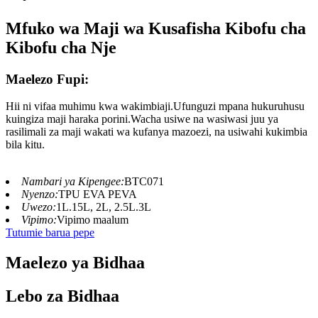
Mfuko wa Maji wa Kusafisha Kibofu cha
Kibofu cha Nje
Maelezo Fupi:
Hii ni vifaa muhimu kwa wakimbiaji.Ufunguzi mpana hukuruhusu
kuingiza maji haraka porini.Wacha usiwe na wasiwasi juu ya
rasilimali za maji wakati wa kufanya mazoezi, na usiwahi kukimbia
bila kitu.
Nambari ya Kipengee:
BTC071
Nyenzo:
TPU EVA PEVA
Uwezo:
1L.15L, 2L, 2.5L.3L
Vipimo:
Vipimo maalum
Tutumie barua pepe
Maelezo ya Bidhaa
Lebo za Bidhaa