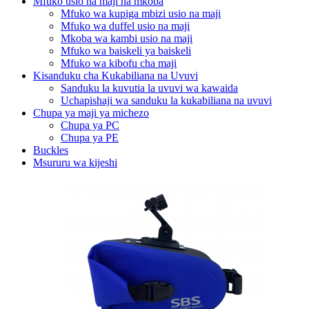
Mfuko usio na maji na mkoba
Mfuko wa kupiga mbizi usio na maji
Mfuko wa duffel usio na maji
Mkoba wa kambi usio na maji
Mfuko wa baiskeli ya baiskeli
Mfuko wa kibofu cha maji
Kisanduku cha Kukabiliana na Uvuvi
Sanduku la kuvutia la uvuvi wa kawaida
Uchapishaji wa sanduku la kukabiliana na uvuvi
Chupa ya maji ya michezo
Chupa ya PC
Chupa ya PE
Buckles
Msururu wa kijeshi