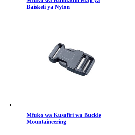
Mfuko wa Kuhifadhi Maji ya
Baiskeli ya Nylon
Mfuko wa Kusafiri wa Buckle
Mountaineering