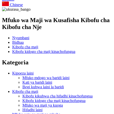
Chinese
Mfuko wa Maji wa Kusafisha Kibofu cha
Kibofu cha Nje
Nyumbani
Bidhaa
Kibofu cha maji
Kibofu kidogo cha maji kinachofungua
Kategoria
Kipoeza laini
Mfuko mdogo wa baridi laini
Kati ya baridi laini
Begi kubwa laini la baridi
Kibofu cha maji
Kibofu kikubwa cha hifadhi kinachofungua
Kibofu kidogo cha maji kinachofungua
Mfuko wa maji ya kuoga
Hifadhi laini