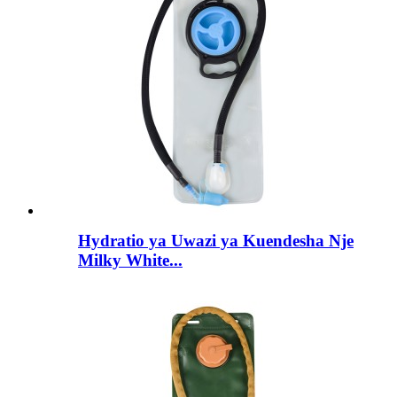
Hydratio ya Uwazi ya Kuendesha Nje
Milky White...