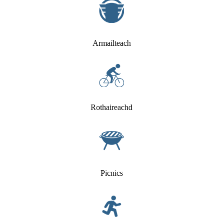
Armailteach
Rothaireachd
Picnics