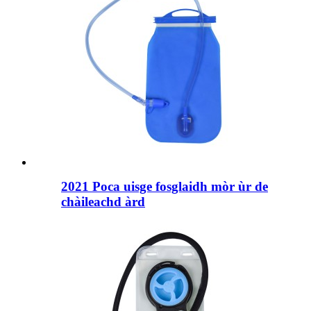
2021 Poca uisge fosglaidh mòr ùr de
chàileachd àrd