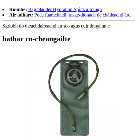
Roimhe:
Bag bladder Hydration Spòrs a-muigh
Air adhart:
Poca fuarachaidh uisge-dìonach de chàileachd àrd
Sgrìobh do theachdaireachd an seo agus cuir thugainn e
bathar co-cheangailte