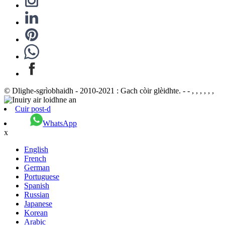
© Dlighe-sgrìobhaidh - 2010-2021 : Gach còir glèidhte. - - , , , , , ,
Cuir post-d
WhatsApp
x
English
French
German
Portuguese
Spanish
Russian
Japanese
Korean
Arabic