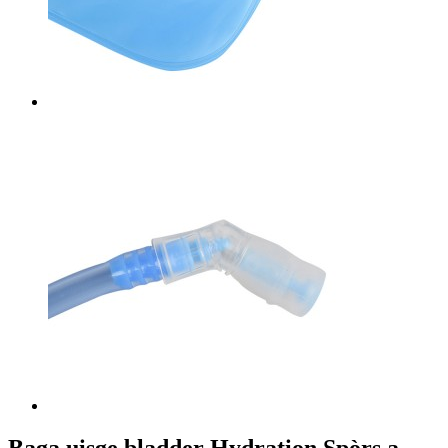
Baga uisge bladder Hydration Spòrs a-