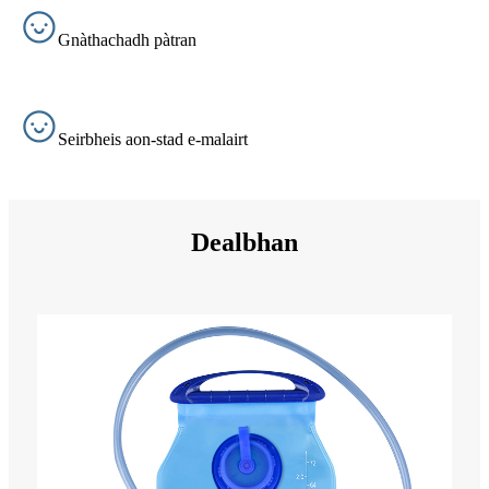
Gnàthachadh pàtran
Seirbheis aon-stad e-malairt
Dealbhan