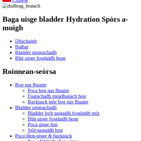
Chinese
Baga uisge bladder Hydration Spòrs a-
muigh
Dhachaigh
Bathar
Bladder uisgeachadh
Blàr uisge fosglaidh beag
Roinnean-seòrsa
Bog nas fhuaire
Poca bog nas fhuaire
Fuarachadh meadhanach bog
Backpack mòr bog nas fhuaire
Bladder uisgeachadh
Bladder loch tasgaidh fosglaidh mòr
Blàr uisge fosglaidh beag
Poca uisge fras
Stòr-tasgaidh bog
Poca dìon-uisge & backpack