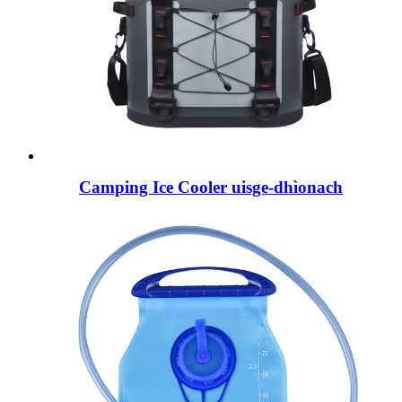
Camping Ice Cooler uisge-dhìonach