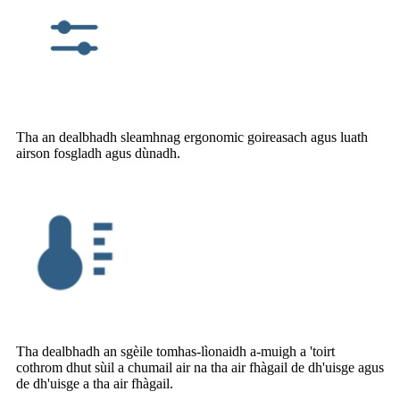
Tha an dealbhadh sleamhnag ergonomic goireasach agus luath
airson fosgladh agus dùnadh.
Tha dealbhadh an sgèile tomhas-lìonaidh a-muigh a 'toirt
cothrom dhut sùil a chumail air na tha air fhàgail de dh'uisge agus
de dh'uisge a tha air fhàgail.