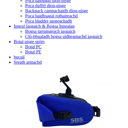
Poca dàibhidh dìon-uisge
Poca duffel dìon-uisge
Backpack campachaidh dìon-uisge
Poca baidhsagal rothaireachd
Poca bladder uisgeachadh
Inneal Iasgaich & Bogsa Innealan
Bogsa tarraingeach iasgaich
Clò-bhualadh bogsa uidheamachd iasgaich
Botal uisge spòrs
Botal PC
Botal PE
bucail
Sreath armachd