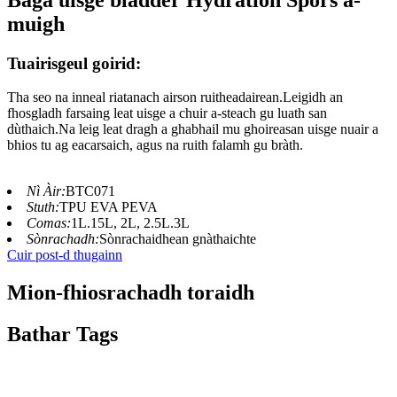
muigh
Tuairisgeul goirid:
Tha seo na inneal riatanach airson ruitheadairean.Leigidh an
fhosgladh farsaing leat uisge a chuir a-steach gu luath san
dùthaich.Na leig leat dragh a ghabhail mu ghoireasan uisge nuair a
bhios tu ag eacarsaich, agus na ruith falamh gu bràth.
Nì Àir:
BTC071
Stuth:
TPU EVA PEVA
Comas:
1L.15L, 2L, 2.5L.3L
Sònrachadh:
Sònrachaidhean gnàthaichte
Cuir post-d thugainn
Mion-fhiosrachadh toraidh
Bathar Tags