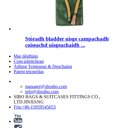
Stòradh bladder uisge campachadh
coiseachd uisgeachaidh ...
Mar dèidhinn
Com-pàirtichean
Aithisg Teisteanas & Deuchainn
Patent teicneòlas
manager@sbssibo.com
info@sbssibo.com
SIBO BAGS & SUITCASES FITTINGS CO.,
LTD.JINJIANG
Fòn:+86-15959545653