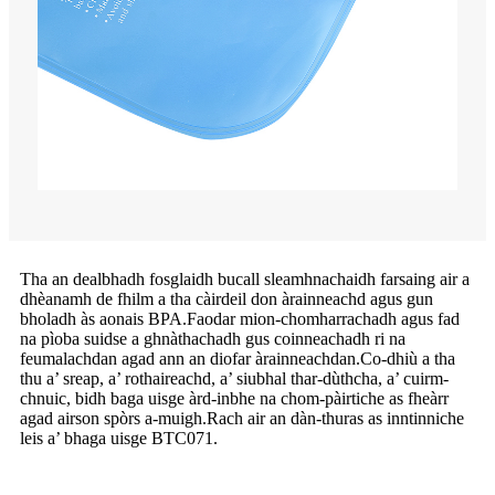
Tha an dealbhadh fosglaidh bucall sleamhnachaidh farsaing air a
dhèanamh de fhilm a tha càirdeil don àrainneachd agus gun
bholadh às aonais BPA.Faodar mion-chomharrachadh agus fad
na pìoba suidse a ghnàthachadh gus coinneachadh ri na
feumalachdan agad ann an diofar àrainneachdan.Co-dhiù a tha
thu a’ sreap, a’ rothaireachd, a’ siubhal thar-dùthcha, a’ cuirm-
chnuic, bidh baga uisge àrd-inbhe na chom-pàirtiche as fheàrr
agad airson spòrs a-muigh.Rach air an dàn-thuras as inntinniche
leis a’ bhaga uisge BTC071.