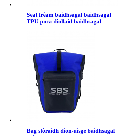
Seat frèam baidhsagal baidhsagal
TPU poca dìollaid baidhsagal
Bag stòraidh dìon-uisge baidhsagal