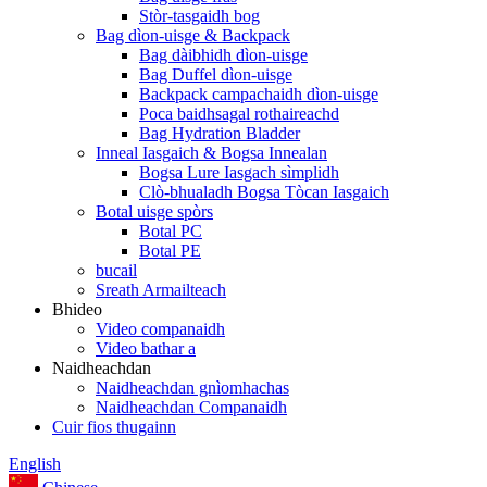
Stòr-tasgaidh bog
Bag dìon-uisge & Backpack
Bag dàibhidh dìon-uisge
Bag Duffel dìon-uisge
Backpack campachaidh dìon-uisge
Poca baidhsagal rothaireachd
Bag Hydration Bladder
Inneal Iasgaich & Bogsa Innealan
Bogsa Lure Iasgach sìmplidh
Clò-bhualadh Bogsa Tòcan Iasgaich
Botal uisge spòrs
Botal PC
Botal PE
bucail
Sreath Armailteach
Bhideo
Video companaidh
Video bathar a
Naidheachdan
Naidheachdan gnìomhachas
Naidheachdan Companaidh
Cuir fios thugainn
English