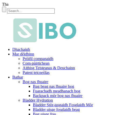
Tha
Dhachaigh
Mar dèidhinn
Pròifil companaidh
Com-pàirtichean
Aithisg Teisteanas & Deuchainn
Patent teicneòlas
Bathar
Bog nas fhuaire
Bag beag nas fhuaire bog
Fuarachadh meadhanach bog
Backpack mòr bog nas fhuaire
Bladder Hydration
Bladder Stòr-tasgaidh Fosglaidh Mòr
Bladder uisge fosglaidh beag
Bag uisge fras