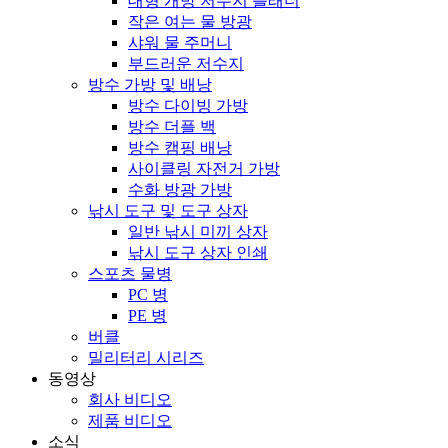
대형 개방 저수지 블래더
작은 여는 물 방광
샤워 물 주머니
부드러운 저수지
방수 가방 및 배낭
방수 다이빙 가방
방수 더플 백
방수 캠핑 배낭
사이클링 자전거 가방
수화 방광 가방
낚시 도구 및 도구 상자
일반 낚시 미끼 상자
낚시 도구 상자 인쇄
스포츠 물병
PC 병
PE 병
버클
밀리터리 시리즈
동영상
회사 비디오
제품 비디오
소식