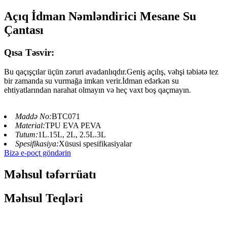
Açıq İdman Nəmləndirici Mesane Su
Çantası
Qısa Təsvir:
Bu qaçışçılar üçün zəruri avadanlıqdır.Geniş açılış, vəhşi təbiətə tez
bir zamanda su vurmağa imkan verir.İdman edərkən su
ehtiyatlarından narahat olmayın və heç vaxt boş qaçmayın.
Maddə No:
BTC071
Material:
TPU EVA PEVA
Tutum:
1L.15L, 2L, 2.5L.3L
Spesifikasiya:
Xüsusi spesifikasiyalar
Bizə e-poçt göndərin
Məhsul təfərrüatı
Məhsul Teqləri