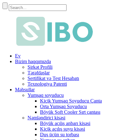
Ev
Bizim haqqımızda
Şirkət Profili
Tərəfdaşlar
Sertifikat və Test Hesabatı
Texnologiya Patenti
Məhsullar
Yumşaq soyuducu
Kiçik Yumşaq Soyuducu Çanta
Orta Yumşaq Soyuducu
Böyük Soft Cooler Sırt çantası
Nəmləndirici kisəsi
Böyük açılış anbarı kisəsi
Kiçik açılış suyu kisəsi
Duş üçün su torbası