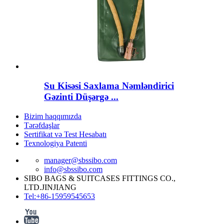
Su Kisəsi Saxlama Nəmləndirici
Gəzinti Düşərgə ...
Bizim haqqımızda
Tərəfdaşlar
Sertifikat və Test Hesabatı
Texnologiya Patenti
manager@sbssibo.com
info@sbssibo.com
SIBO BAGS & SUITCASES FITTINGS CO.,
LTD.JINJIANG
Tel:+86-15959545653