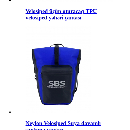
Velosiped üçün oturacaq TPU
velosiped yəhəri çantası
Neylon Velosiped Suya davamlı
saxlama çantası