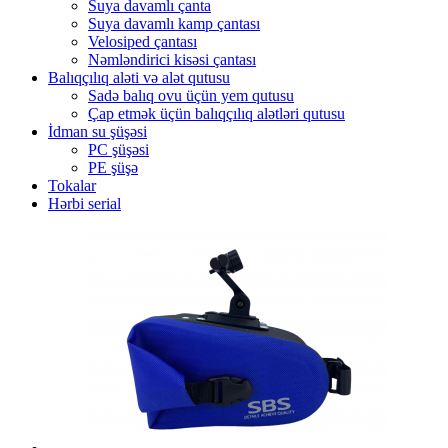
Suya davamlı çanta
Suya davamlı kamp çantası
Velosiped çantası
Nəmləndirici kisəsi çantası
Balıqçılıq aləti və alət qutusu
Sadə balıq ovu üçün yem qutusu
Çap etmək üçün balıqçılıq alətləri qutusu
İdman su şüşəsi
PC şüşəsi
PE şüşə
Tokalar
Hərbi serial