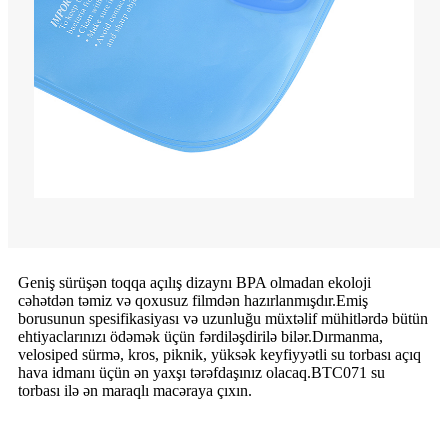
Geniş sürüşən toqqa açılış dizaynı BPA olmadan ekoloji
cəhətdən təmiz və qoxusuz filmdən hazırlanmışdır.Emiş
borusunun spesifikasiyası və uzunluğu müxtəlif mühitlərdə bütün
ehtiyaclarınızı ödəmək üçün fərdiləşdirilə bilər.Dırmanma,
velosiped sürmə, kros, piknik, yüksək keyfiyyətli su torbası açıq
hava idmanı üçün ən yaxşı tərəfdaşınız olacaq.BTC071 su
torbası ilə ən maraqlı macəraya çıxın.