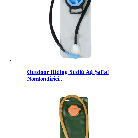
Outdoor Riding Südlü Ağ Şəffaf
Nəmləndirici...