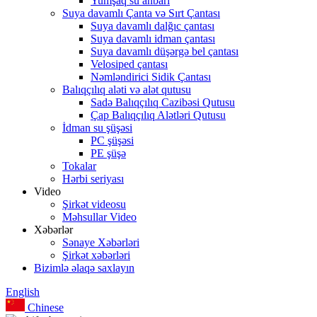
Yumşaq su anbarı
Suya davamlı Çanta və Sırt Çantası
Suya davamlı dalğıc çantası
Suya davamlı idman çantası
Suya davamlı düşərgə bel çantası
Velosiped çantası
Nəmləndirici Sidik Çantası
Balıqçılıq aləti və alət qutusu
Sadə Balıqçılıq Cazibəsi Qutusu
Çap Balıqçılıq Alətləri Qutusu
İdman su şüşəsi
PC şüşəsi
PE şüşə
Tokalar
Hərbi seriyası
Video
Şirkət videosu
Məhsullar Video
Xəbərlər
Sənaye Xəbərləri
Şirkət xəbərləri
Bizimlə əlaqə saxlayın
English
Chinese