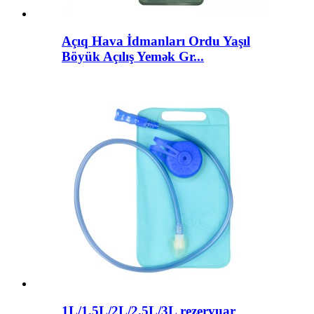
Açıq Hava İdmanları Ordu Yaşıl
Böyük Açılış Yemək Gr...
1L/1.5L/2L/2.5L/3L rezervuar