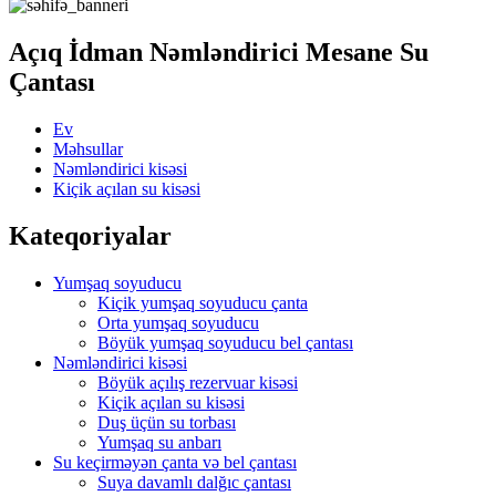
Açıq İdman Nəmləndirici Mesane Su
Çantası
Ev
Məhsullar
Nəmləndirici kisəsi
Kiçik açılan su kisəsi
Kateqoriyalar
Yumşaq soyuducu
Kiçik yumşaq soyuducu çanta
Orta yumşaq soyuducu
Böyük yumşaq soyuducu bel çantası
Nəmləndirici kisəsi
Böyük açılış rezervuar kisəsi
Kiçik açılan su kisəsi
Duş üçün su torbası
Yumşaq su anbarı
Su keçirməyən çanta və bel çantası
Suya davamlı dalğıc çantası