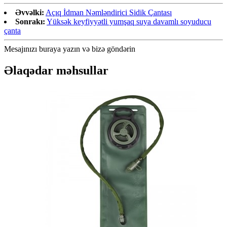
Əvvəlki:
Açıq İdman Nəmləndirici Sidik Çantası
Sonrakı:
Yüksək keyfiyyətli yumşaq suya davamlı soyuducu
çanta
Mesajınızı buraya yazın və bizə göndərin
Əlaqədar məhsullar