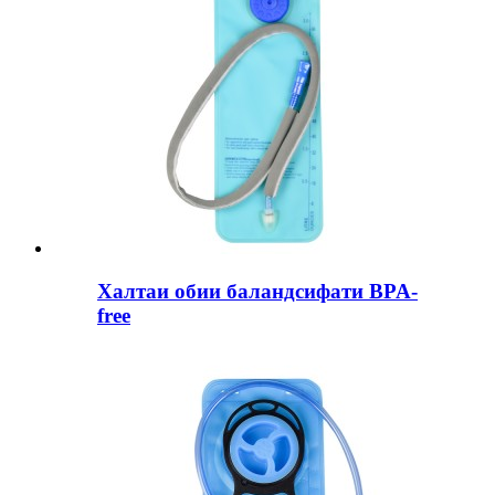
Халтаи обии баландсифати BPA-
free