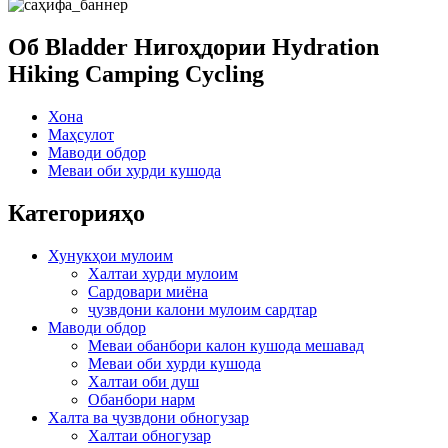
Об Bladder Нигоҳдории Hydration
Hiking Camping Cycling
Хона
Маҳсулот
Маводи обдор
Меваи оби хурди кушода
Категорияҳо
Хунукҳои мулоим
Халтаи хурди мулоим
Сардовари миёна
ҷузвдони калони мулоим сардтар
Маводи обдор
Меваи обанбори калон кушода мешавад
Меваи оби хурди кушода
Халтаи оби душ
Обанбори нарм
Халта ва ҷузвдони обногузар
Халтаи обногузар