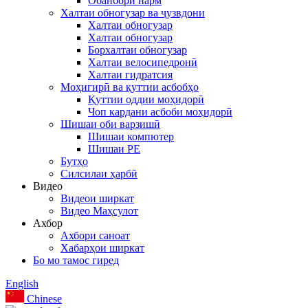
Обанбори нарм
Халтаи обногузар ва ҷузвдони
Халтаи обногузар
Халтаи обногузар
Борхалтаи обногузар
Халтаи велосипедронӣ
Халтаи гидратсия
Моҳигирӣ ва қуттии асбобҳо
Қуттии оддии моҳидорӣ
Чоп кардани асбоби моҳидорӣ
Шишаи оби варзишӣ
Шишаи компютер
Шишаи PE
Бутҳо
Силсилаи ҳарбӣ
Видео
Видеои ширкат
Видео Маҳсулот
Ахбор
Ахбори саноат
Хабарҳои ширкат
Бо мо тамос гиред
English
Chinese