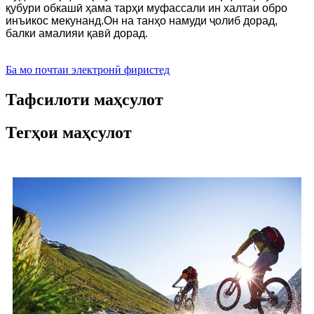
қубури обкашӣ ҳама тарҳи муфассали ин халтаи обро
инъикос мекунанд.Он на танҳо намуди ҷолиб дорад,
балки амалияи қавӣ дорад.
Ба мо почтаи электронӣ фиристед
Тафсилоти маҳсулот
Тегҳои маҳсулот