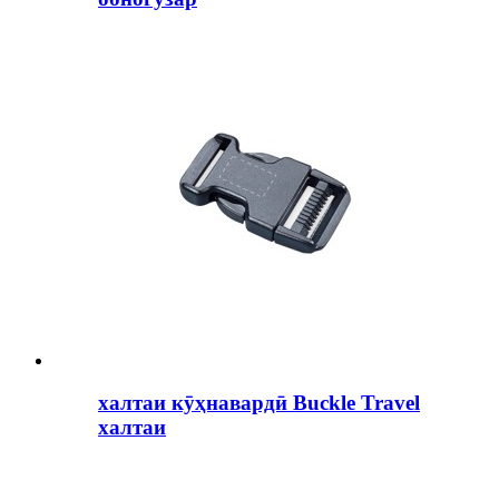
халтаи кӯҳнавардӣ Buckle Travel
халтаи