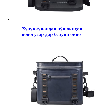
Хунуккунандаи нӯшокиҳои
обногузар дар беруни бино