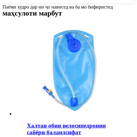
Паёми худро дар ин ҷо нависед ва ба мо бифиристед
маҳсулоти марбут
Халтаи обии велосипедронии
сайёри баландсифат