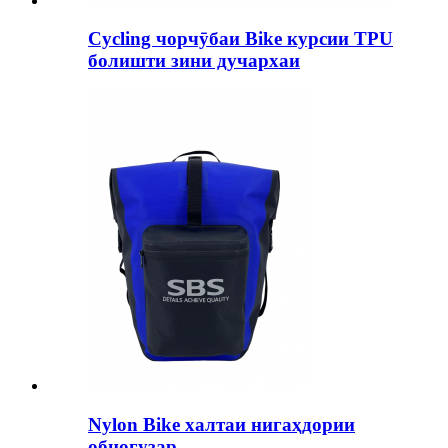
Cycling чорчӯбаи Bike курсии TPU
болишти зини дучархаи
Nylon Bike халтаи нигаҳдории
обногузар