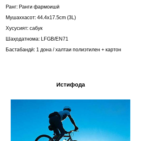
Ранг: Ранги фармоишӣ
Мушаххасот: 44.4x17.5cm (3L)
Хусусият: сабук
Шаҳодатнома: LFGB/EN71
Бастабандӣ: 1 дона / халтаи полиэтилен + картон
Истифода