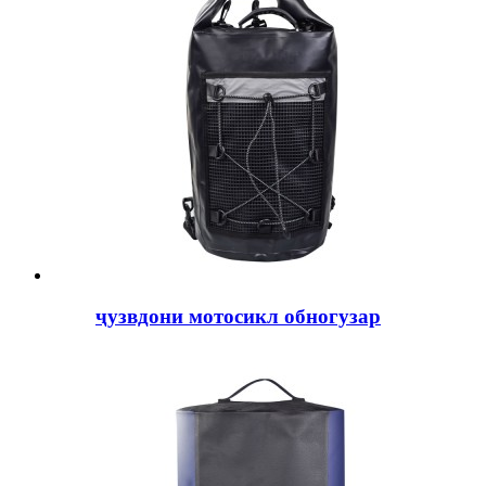
ҷузвдони мотосикл обногузар