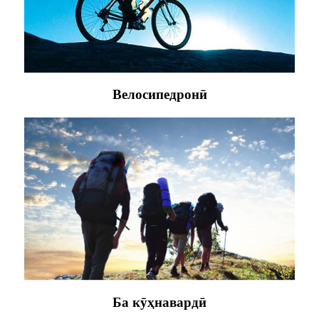
Велосипедронӣ
Ба кӯҳнавардӣ