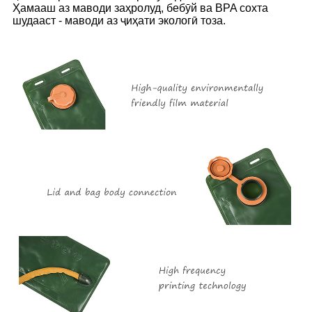
Ҳамааш аз маводи заҳролуд, бебӯй ва BPA сохта
шудааст - маводи аз ҷиҳати экологӣ тоза.