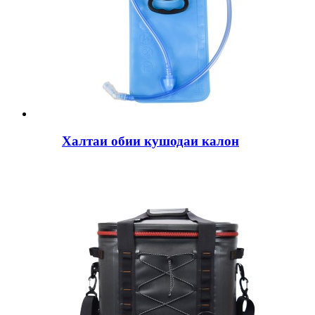
Халтаи обии кушодаи калон