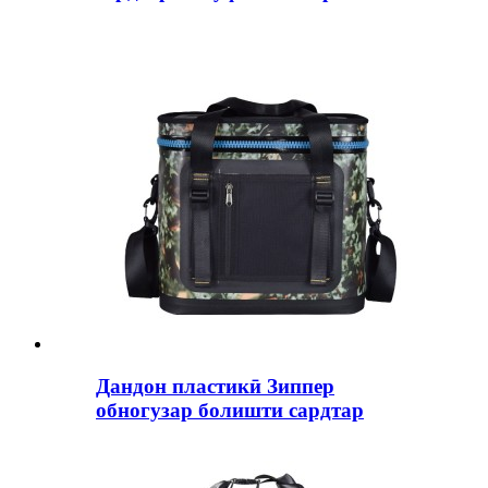
Дандон пластикӣ Зиппер
обногузар болишти сардтар