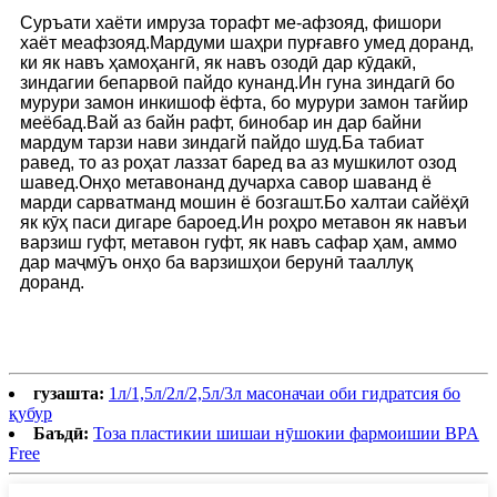
Суръати хаёти имруза торафт ме-афзояд, фишори
хаёт меафзояд.Мардуми шаҳри пурғавғо умед доранд,
ки як навъ ҳамоҳангӣ, як навъ озодӣ дар кӯдакӣ,
зиндагии бепарвоӣ пайдо кунанд.Ин гуна зиндагӣ бо
мурури замон инкишоф ёфта, бо мурури замон тағйир
меёбад.Вай аз байн рафт, бинобар ин дар байни
мардум тарзи нави зиндагй пайдо шуд.Ба табиат
равед, то аз роҳат лаззат баред ва аз мушкилот озод
шавед.Онҳо метавонанд дучарха савор шаванд ё
марди сарватманд мошин ё бозгашт.Бо халтаи сайёҳӣ
як кӯҳ паси дигаре бароед.Ин роҳро метавон як навъи
варзиш гуфт, метавон гуфт, як навъ сафар ҳам, аммо
дар маҷмӯъ онҳо ба варзишҳои берунӣ тааллуқ
доранд.
гузашта:
1л/1,5л/2л/2,5л/3л масоначаи оби гидратсия бо
қубур
Баъдӣ:
Тоза пластикии шишаи нӯшокии фармоишии BPA
Free