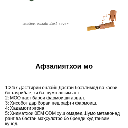
Афзалиятхои мо
1:24/7 Дастгирии онлайн.Дастаи боэътимод ва касбӣ
бо таҷрибае, ки ба шумо лозим аст.
2: MOQ паст барои фармоиши аввал.
3: Ҳисобот дар бораи пешрафти фармоиш.
4: Хадамоти ягона
5: Хидматҳои 0EM ODM хуш омадед.Шумо метавонед
ранг ва бастаи маҳсулотро бо бренди худ танзим
кунед.