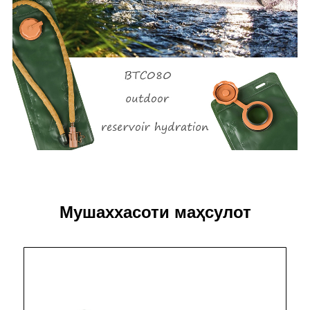
Мушаххасоти маҳсулот