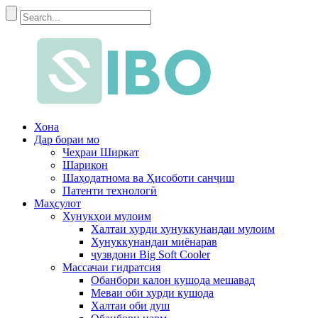
Хона
Дар бораи мо
Чеҳраи Ширкат
Шарикон
Шаҳодатнома ва Ҳисоботи санҷиш
Патенти технологӣ
Маҳсулот
Хунукҳои мулоим
Халтаи хурди хунуккунандаи мулоим
Хунуккунандаи миёнарав
ҷузвдони Big Soft Cooler
Массачаи гидратсия
Обанбори калон кушода мешавад
Меваи оби хурди кушода
Халтаи оби душ