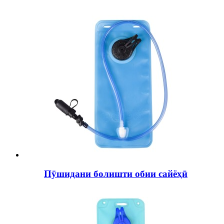
Пӯшидани болишти обии сайёҳӣ