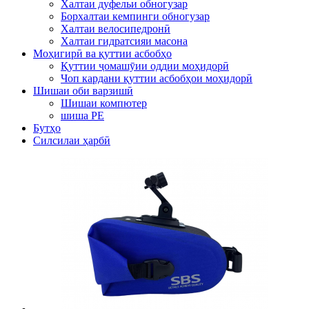
Халтаи дуфельи обногузар
Борхалтаи кемпинги обногузар
Халтаи велосипедронӣ
Халтаи гидратсияи масона
Моҳигирӣ ва қуттии асбобҳо
Қуттии ҷомашӯии оддии моҳидорӣ
Чоп кардани қуттии асбобҳои моҳидорӣ
Шишаи оби варзишӣ
Шишаи компютер
шиша PE
Бутҳо
Силсилаи ҳарбӣ