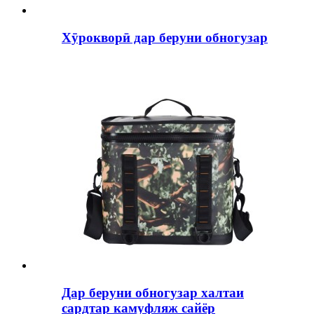
Хӯрокворӣ дар беруни обногузар
Дар беруни обногузар халтаи
сардтар камуфляж сайёр