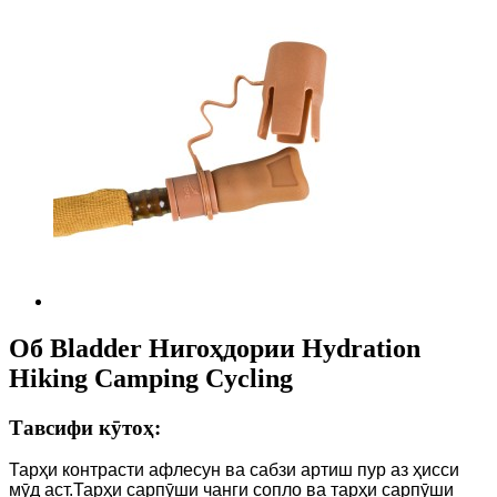
Об Bladder Нигоҳдории Hydration
Hiking Camping Cycling
Тавсифи кӯтоҳ:
Тарҳи контрасти афлесун ва сабзи артиш пур аз ҳисси
мӯд аст.Тарҳи сарпӯши чанги сопло ва тарҳи сарпӯши