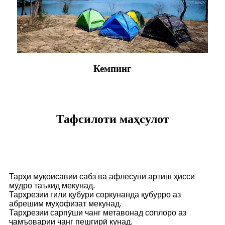
Кемпинг
Тафсилоти маҳсулот
Тарҳи муқоисавии сабз ва афлесуни артиш ҳисси
мӯдро таъкид мекунад.
Тарҳрезии гили қубури соркунанда қубурро аз
абрешим муҳофизат мекунад.
Тарҳрезии сарпӯши чанг метавонад соплоро аз
ҷамъоварии чанг пешгирӣ кунад.