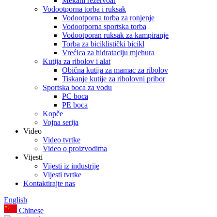
Mekani rezervoar
Vodootporna torba i ruksak
Vodootporna torba za ronjenje
Vodootporna sportska torba
Vodootporan ruksak za kampiranje
Torba za biciklistički bicikl
Vrećica za hidrataciju mjehura
Kutija za ribolov i alat
Obična kutija za mamac za ribolov
Tiskanje kutije za ribolovni pribor
Sportska boca za vodu
PC boca
PE boca
Kopče
Vojna serija
Video
Video tvrtke
Video o proizvodima
Vijesti
Vijesti iz industrije
Vijesti tvrtke
Kontaktirajte nas
English
Chinese