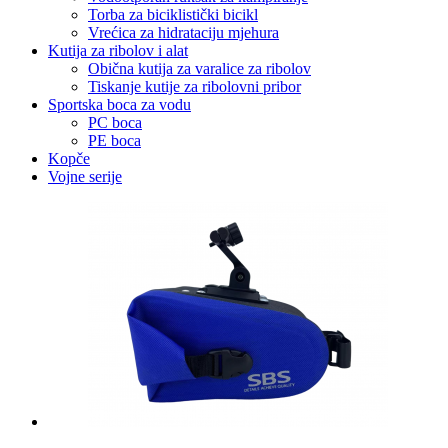
Torba za biciklistički bicikl
Vrećica za hidrataciju mjehura
Kutija za ribolov i alat
Obična kutija za varalice za ribolov
Tiskanje kutije za ribolovni pribor
Sportska boca za vodu
PC boca
PE boca
Kopče
Vojne serije