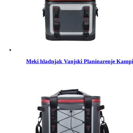
Meki hladnjak Vanjski Planinarenje Kampi