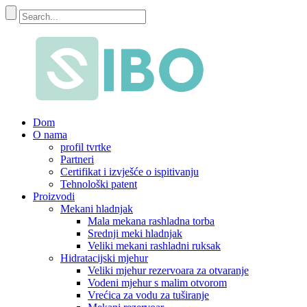
Dom
O nama
profil tvrtke
Partneri
Certifikat i izvješće o ispitivanju
Tehnološki patent
Proizvodi
Mekani hladnjak
Mala mekana rashladna torba
Srednji meki hladnjak
Veliki mekani rashladni ruksak
Hidratacijski mjehur
Veliki mjehur rezervoara za otvaranje
Vodeni mjehur s malim otvorom
Vrećica za vodu za tuširanje