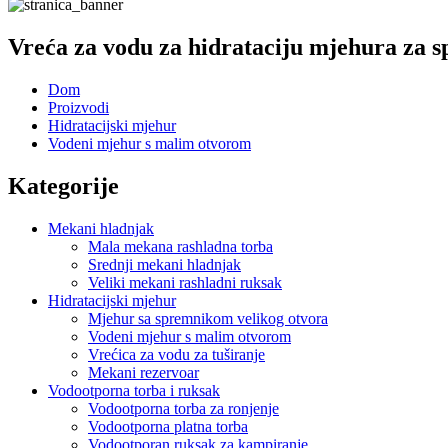
Vreća za vodu za hidrataciju mjehura za 
Dom
Proizvodi
Hidratacijski mjehur
Vodeni mjehur s malim otvorom
Kategorije
Mekani hladnjak
Mala mekana rashladna torba
Srednji mekani hladnjak
Veliki mekani rashladni ruksak
Hidratacijski mjehur
Mjehur sa spremnikom velikog otvora
Vodeni mjehur s malim otvorom
Vrećica za vodu za tuširanje
Mekani rezervoar
Vodootporna torba i ruksak
Vodootporna torba za ronjenje
Vodootporna platna torba
Vodootporan ruksak za kampiranje