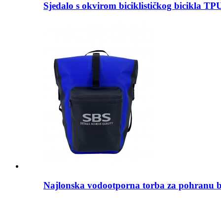
Sjedalo s okvirom biciklističkog bicikla TPU
Najlonska vodootporna torba za pohranu b