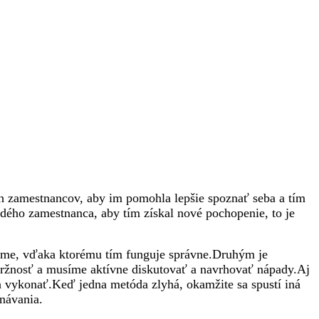
ch zamestnancov, aby im pomohla lepšie spoznať seba a tím
ždého zamestnanca, aby tím získal nové pochopenie, to je
 tíme, vďaka ktorému tím funguje správne.Druhým je
držnosť a musíme aktívne diskutovať a navrhovať nápady.Aj
a vykonať.Keď jedna metóda zlyhá, okamžite sa spustí iná
návania.