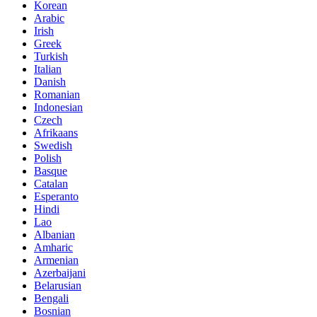
Korean
Arabic
Irish
Greek
Turkish
Italian
Danish
Romanian
Indonesian
Czech
Afrikaans
Swedish
Polish
Basque
Catalan
Esperanto
Hindi
Lao
Albanian
Amharic
Armenian
Azerbaijani
Belarusian
Bengali
Bosnian