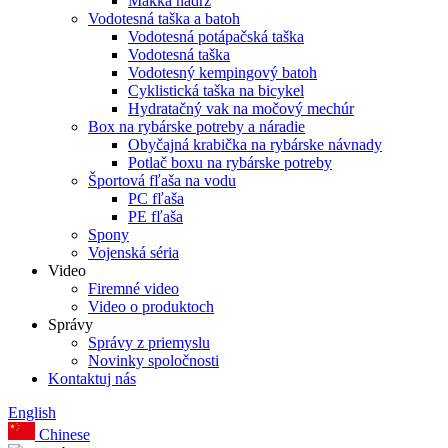
Mäkká nádrž
Vodotesná taška a batoh
Vodotesná potápačská taška
Vodotesná taška
Vodotesný kempingový batoh
Cyklistická taška na bicykel
Hydratačný vak na močový mechúr
Box na rybárske potreby a náradie
Obyčajná krabička na rybárske návnady
Potlač boxu na rybárske potreby
Športová fľaša na vodu
PC fľaša
PE fľaša
Spony
Vojenská séria
Video
Firemné video
Video o produktoch
Správy
Správy z priemyslu
Novinky spoločnosti
Kontaktuj nás
English
Chinese