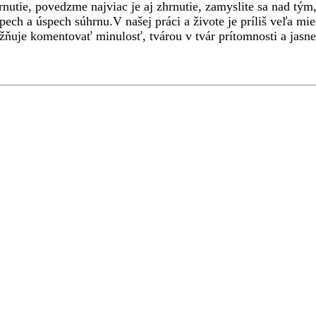
nutie, povedzme najviac je aj zhrnutie, zamyslite sa nad tým
pech a úspech súhrnu.V našej práci a živote je príliš veľa m
je komentovať minulosť, tvárou v tvár prítomnosti a jasne 