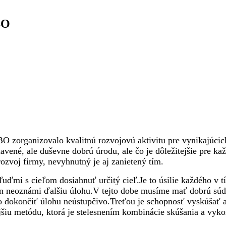
BO
O zorganizovalo kvalitnú rozvojovú aktivitu pre vynikajúci
avené, ale duševne dobrú úrodu, ale čo je dôležitejšie pre ka
ozvoj firmy, nevyhnutný je aj zanietený tím.
uďmi s cieľom dosiahnuť určitý cieľ.Je to úsilie každého v
tán neoznámi ďalšiu úlohu.V tejto dobe musíme mať dobrú sú
to dokončiť úlohu neústupčivo.Treťou je schopnosť vyskúšať 
iu metódu, ktorá je stelesnením kombinácie skúšania a vyko