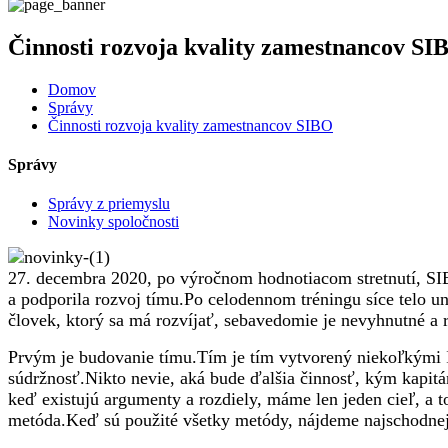
Činnosti rozvoja kvality zamestnancov SI
Domov
Správy
Činnosti rozvoja kvality zamestnancov SIBO
Správy
Správy z priemyslu
Novinky spoločnosti
27. decembra 2020, po výročnom hodnotiacom stretnutí, SIB
a podporila rozvoj tímu.Po celodennom tréningu síce telo un
človek, ktorý sa má rozvíjať, sebavedomie je nevyhnutné a r
Prvým je budovanie tímu.Tím je tím vytvorený niekoľkými ľ
súdržnosť.Nikto nevie, aká bude ďalšia činnosť, kým kapi
keď existujú argumenty a rozdiely, máme len jeden cieľ, a 
metóda.Keď sú použité všetky metódy, nájdeme najschodnejš