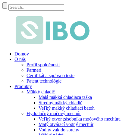
Domov
O nás
Profil spoločnosti
Partneri
Certifikát a správa o teste
Patent technológie
Produkty
Mäkký chladič
Malá mäkká chladiaca taška
Stredný mäkký chladič
Veľký mäkký chladiaci batoh
Hydratačný močový mechúr
Veľký otvor zásobníka močového mechúra
Malý otvárací vodný mechúr
Vodný vak do sprchy