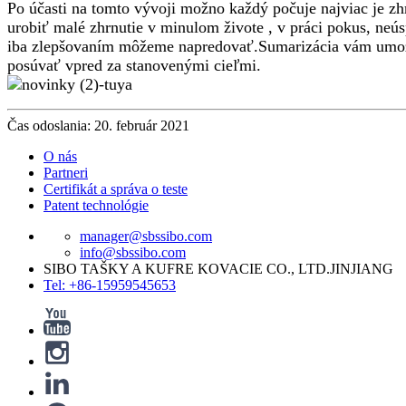
Po účasti na tomto vývoji možno každý počuje najviac je zhr
urobiť malé zhrnutie v minulom živote , v práci pokus, neús
iba zlepšovaním môžeme napredovať.Sumarizácia vám umožňu
posúvať vpred za stanovenými cieľmi.
Čas odoslania: 20. február 2021
O nás
Partneri
Certifikát a správa o teste
Patent technológie
manager@sbssibo.com
info@sbssibo.com
SIBO TAŠKY A KUFRE KOVACIE CO., LTD.JINJIANG
Tel: +86-15959545653