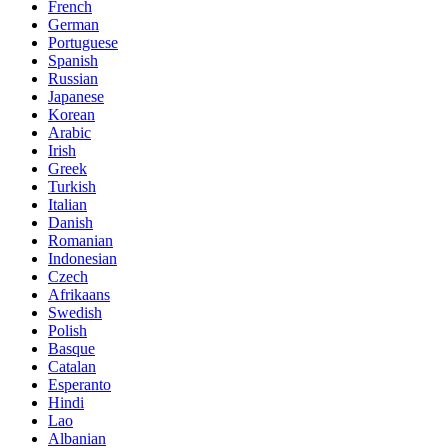
French
German
Portuguese
Spanish
Russian
Japanese
Korean
Arabic
Irish
Greek
Turkish
Italian
Danish
Romanian
Indonesian
Czech
Afrikaans
Swedish
Polish
Basque
Catalan
Esperanto
Hindi
Lao
Albanian