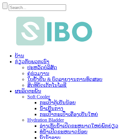
ບ້ານ
ກ່ຽວ​ກັບ​ພວກ​ເຮົາ
ປະ​ຫວັດ​ບໍ​ລິ​ສັດ
ຄູ່ຮ່ວມງານ
ໃບຢັ້ງຢືນ & ບົດລາຍງານການທົດສອບ
ສິດທິບັດເຕັກໂນໂລຊີ
ຜະລິດຕະພັນ
Soft Cooler
ກະເປົ໋າຕູ້ເຢັນນ້ອຍ
ນ້ຳເຢັນກາງ
ກະເປົ໋າກະເປົ໋າເຄື່ອງເຢັນໃຫຍ່
Hydration Bladder
ອ່າງເກັບນໍ້າເປີດຂະຫນາດໃຫຍ່ພົກຍ່ຽວ
ທໍ່ນ້ໍາເປີດຂະຫນາດນ້ອຍ
ຖົງນໍ້າອາບ