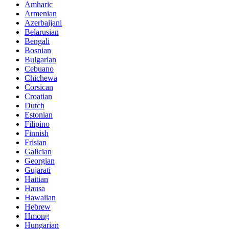
Amharic
Armenian
Azerbaijani
Belarusian
Bengali
Bosnian
Bulgarian
Cebuano
Chichewa
Corsican
Croatian
Dutch
Estonian
Filipino
Finnish
Frisian
Galician
Georgian
Gujarati
Haitian
Hausa
Hawaiian
Hebrew
Hmong
Hungarian