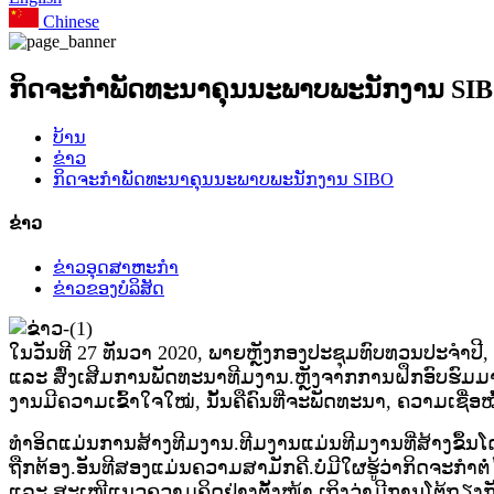
Chinese
ກິດຈະກໍາພັດທະນາຄຸນນະພາບພະນັກງານ SI
ບ້ານ
ຂ່າວ
ກິດຈະກໍາພັດທະນາຄຸນນະພາບພະນັກງານ SIBO
ຂ່າວ
ຂ່າວອຸດສາຫະກໍາ
ຂ່າວຂອງບໍລິສັດ
ໃນວັນທີ 27 ທັນວາ 2020, ພາຍຫຼັງກອງປະຊຸມທົບທວນປະຈຳປີ, S
ແລະ ສົ່ງເສີມການພັດທະນາທີມງານ.ຫຼັງຈາກການຝຶກອົບຮົມມາຕະຫຼ
ງານມີຄວາມເຂົ້າໃຈໃໝ່, ນັ້ນຄືຄົນທີ່ຈະພັດທະນາ, ຄວາມເຊື່ອ
ທໍາອິດແມ່ນການສ້າງທີມງານ.ທີມງານແມ່ນທີມງານທີ່ສ້າງຂຶ້ນ
ຖືກຕ້ອງ.ອັນທີສອງແມ່ນຄວາມສາມັກຄີ.ບໍ່ມີໃຜຮູ້ວ່າກິດຈະກໍາຕໍ່ໄ
ແລະ ສະ​ເໜີ​ແນວ​ຄວາມ​ຄິດ​ຢ່າງ​ຕັ້ງໜ້າ.​ເຖິງ​ວ່າ​ມີ​ການ​ໂຕ້​ຖຽງ​ກ