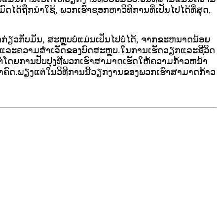
ໄດ້ຖືກນໍາໃຊ້, ພວກເຮົາຊອກຫາວິທີການທີ່ເປັນໄປໄດ້ທີ່ສຸດ,
ິດກ່ຽວກັບມັນ, ສະຫຼຸບບໍ່ແມ່ນເປັນໄປບໍ່ໄດ້, ຈາກຂະຫນາດນ້ອຍ
ຼວແລະຄວາມສໍາເລັດຂອງບົດສະຫຼຸບ.ໃນການເຮັດວຽກແລະຊີວິດ
ຍ​ການ​ປັບ​ປຸງ​ທີ່​ພວກ​ເຮົາ​ສາ​ມາດ​ເຮັດ​ໃຫ້​ຄວາມ​ກ້າວ​ຫນ້າ​
ຕ່​ໃນ​ວິ​ທີ​ການ​ນີ້​ວຽກ​ງານ​ຂອງ​ພວກ​ເຮົາ​ສາ​ມາດ​ກ້າວ​