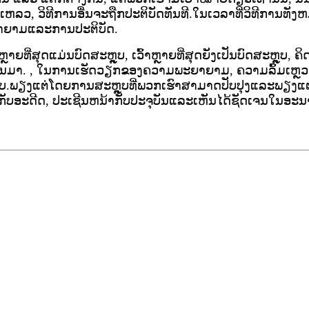
, ວິທີການອື່ນຈະຖືກປະຕິບັດທັນທີ.ໃນເວລາທີ່ວິທີການທັງຫມົດ
າຍາມແລະການປະຕິບັດ.
ຍທີ່ສຸດແມ່ນບົດສະຫຼຸບ, ເວົ້າຫຼາຍທີ່ສຸດຍັງເປັນບົດສະຫຼຸບ, ຄ
ີ່ຜ່ານມາ. , ໃນການເຮັດວຽກຂອງຄວາມພະຍາຍາມ, ຄວາມລົ້ມເຫ
ຕ່​ໂດຍ​ການ​ສະ​ຫຼຸບ​ທີ່​ພວກ​ເຮົາ​ສາ​ມາດ​ປັບ​ປຸງ​ແລະ​ພຽງ​ແຕ່​ໂດ
ດ, ປະເຊີນຫນ້າກັບປະຈຸບັນແລະເຫັນໄດ້ຊັດເຈນໃນອະນາຄົດ.ພຽງ​ແ