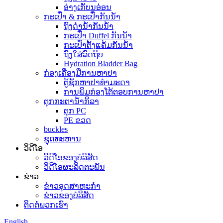
ອ່າງເກັບນອ່ອນ
ກະເປົ໋າ & ກະເປົ໋າກັນນໍ້າ
ຖົງດໍານ້ໍາກັນນ້ໍາ
ກະເປົ໋າ Duffel ກັນນ້ໍາ
ກະເປົ໋າຕັ້ງແຄ້ມກັນນ້ຳ
ຖົງໃສ່ລົດຖີບ
Hydration Bladder Bag
ກ່ອງເຄື່ອງມືການຫາປາ
ຕູ້ຊັກຫາປາທຳມະດາ
ການພິມກ່ອງໂຕ້ຕອບການຫາປາ
ຕຸກກະຕານ້ຳກິລາ
ຕຸກ PC
PE ຂວດ
buckles
ຊຸດທະຫານ
ວິດີໂອ
ວິດີໂອຂອງບໍລິສັດ
ວິດີໂອຜະລິດຕະພັນ
ຂ່າວ
ຂ່າວອຸດສາຫະກໍາ
ຂ່າວຂອງບໍລິສັດ
ຕິດ​ຕໍ່​ພວກ​ເຮົາ
English