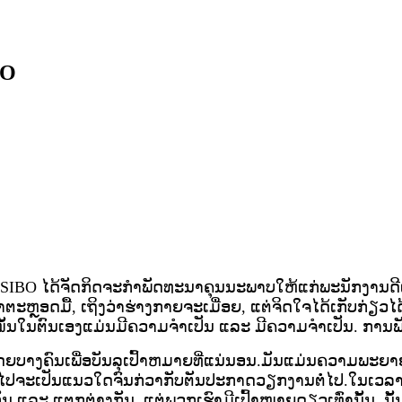
BO
IBO ໄດ້ຈັດກິດຈະກຳພັດທະນາຄຸນນະພາບໃຫ້ແກ່ພະນັກງານດີເດັ່ນ, 
ອດມື້, ເຖິງວ່າຮ່າງກາຍຈະເມື່ອຍ, ແຕ່ຈິດໃຈໄດ້ເກັບກ່ຽວໄດ້ດີ
ໝັ້ນໃນຕົນເອງແມ່ນມີຄວາມຈຳເປັນ ແລະ ມີຄວາມຈຳເປັນ. ການພັດທະ
ໂດຍບາງຄົນເພື່ອບັນລຸເປົ້າຫມາຍທີ່ແນ່ນອນ.ມັນແມ່ນຄວາມພະຍ
ປຈະເປັນແນວໃດຈົນກ່ວາກັບຕັນປະກາດວຽກງານຕໍ່ໄປ.​ໃນ​ເວລາ​ນີ້, ຕ້
ັນ ​ແລະ ​ແຕກ​ຕ່າງ​ກັນ, ​ແຕ່​ພວກ​ເຮົາ​ມີ​ເປົ້າ​ໝາຍ​ດຽວ​ເທົ່າ​ນັ້ນ,