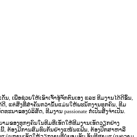
ເພື່ອຊ່ວຍໃຫ້ເຂົາເຈົ້າຮູ້ຈັກຕົນເອງ ແລະ ທີມງານໄດ້ດີຂຶ້ນ,
, ແຕ່ສິ່ງທີ່ສຳຄັນກວ່ານັ້ນແມ່ນໃຫ້ພະນັກງານທຸກຄົນ, ທີມ
ນາຂອງບໍລິສັດ, ທີມງານ passionate ກໍ່ເປັນສິ່ງຈໍາເປັນ.
າຍາມຂອງທຸກໆຄົນໃນທີມທີ່ເຮັດໃຫ້ທີມງານເຮັດວຽກຢ່າງ
ອງ​ມີ​ການ​ສົມທົບ​ກັນ​ຢ່າງ​ແໜ້ນ​ແຟ້ນ, ຕ້ອງ​ປຶກສາ​ຫາລື ​
 ນັ້ນ​ແມ່ນ​ການ​ເຮັດ​ໃຫ້​ວຽກ​ງານ​ທີ່​ບໍ່​ຍອມ​ຮັບ.ອັນທີສາມແມ່ນຄວາມ