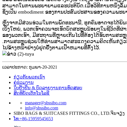
ສາມາດໃນການພະຍາຍາມແລະປະຕິບັດ.ເມື່ອວິທີການຫນຶ່ງລົ້ມເຫລວ
ຊຶ່ງເປັນ embodiment ຂອງການປະສົມປະສານຂອງຄວາມພະຍ
ຫຼັງຈາກມີສ່ວນຮ່ວມໃນການພັດທະນານີ້, ທຸກຄົນອາດຈະໄດ້ຍິນຫຼາ
ເບິ່ງໃຫຍ່, ພວກເຮົາຄວນຈະເຮັດບົດສະຫຼຸບນ້ອຍໆໃນຊີວິດທ
ຂອງພວກເຮົາ, ມີສະຖານທີ່ຫຼາຍເກີນໄປທີ່ຕ້ອງໄດ້ຮັບການສະຫຼຸບ.ພຽງ​ແ
.ການສະຫຼຸບຊ່ວຍໃຫ້ທ່ານສາມາດສະແດງຄວາມຄິດເຫັນກ່ຽວກັບອະດີ
ໄປ​ຂ້າງ​ຫນ້າ​ຢ່າງ​ບໍ່​ຢຸດ​ຢັ້ງ​ຕາມ​ເປົ້າ​ຫມາຍ​ທີ່​ຕັ້ງ​ໄວ້​.
ເວລາປະກາດ: ກຸມພາ-20-2021
ກ່ຽວ​ກັບ​ພວກ​ເຮົາ
ຄູ່ຮ່ວມງານ
ໃບຢັ້ງຢືນ & ບົດລາຍງານການທົດສອບ
ສິດທິບັດເຕັກໂນໂລຊີ
manager@sbssibo.com
info@sbssibo.com
SIBO BAGS & SUITCASES FITTINGS CO., LTD.ຈິນຈຽງ
ໂທ:+86-15959545653