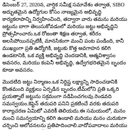
డిసెంబర్ 27, 2020న, వార్షిక సమీక్ష సమావేశం తర్వాత, SIBO
అద్భుతమైన ఉద్యోగుల కోసం నాణ్యమైన అభివృద్ధి
కార్యకలాపాన్ని నిర్వహించింది, తద్వారా వారు తమను మరియు
జట్టును బాగా తెలుసుకోవడంలో మరియు జట్టు అభివృద్ధిని
ప్రోత్సహించారు.ఒక రోజంతా శిక్షణ తర్వాత, శరీరం
అలసిపోయినప్పటికీ, మానసికంగా మంచి పంట పండింది, కానీ
ముఖ్యంగా ప్రతి ఉద్యోగికి, జట్టుకు కొత్త అవగాహన కలిగి
ఉండటానికి, ఒక వ్యక్తి అభివృద్ధి చెందడానికి, ఆత్మవిశ్వాసం
అవసరం, మరియు కంపెనీ అభివృద్ధి, ఉద్వేగభరితమైన బృందం
కూడా అవసరం.
మొదటిది జట్టు నిర్మాణం.ఒక నిర్దిష్ట లక్ష్యాన్ని సాధించడానికి
కొంతమంది వ్యక్తులు ఏర్పడిన బృందం.టీమ్‌లోని ప్రతి ఒక్కరి
ప్రయత్నాలే జట్టును సక్రమంగా నడిపించగలవు.రెండవది
సమన్వయం.కెప్టెన్ తదుపరి పనిని ప్రకటించే వరకు తదుపరి
కార్యాచరణ ఏమిటో ఎవరికీ తెలియదు.ఈ సమయంలో, మనం
మంచి సమన్వయాన్ని కలిగి ఉండాలి మరియు మనం చురుకుగా
చర్చించి ఆలోచనలను ప్రతిపాదించాలి.వాదోపవాదాలు మరియు