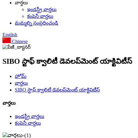
వార్తలు
ఇండస్ట్రీ వార్తలు
కంపెనీ వార్తలు
మమ్మల్ని సంప్రదించండి
English
Chinese
SIBO స్టాఫ్ క్వాలిటీ డెవలప్‌మెంట్ యాక్టివిటీస్
హోమ్
వార్తలు
SIBO స్టాఫ్ క్వాలిటీ డెవలప్‌మెంట్ యాక్టివిటీస్
వార్తలు
ఇండస్ట్రీ వార్తలు
కంపెనీ వార్తలు