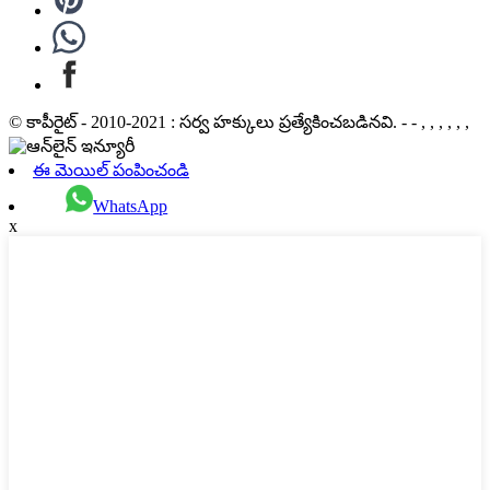
© కాపీరైట్ - 2010-2021 : సర్వ హక్కులు ప్రత్యేకించబడినవి. - - , , , , , ,
ఈ మెయిల్ పంపించండి
WhatsApp
x