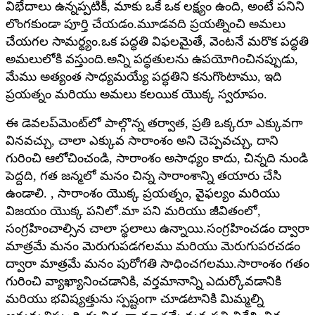
విభేదాలు ఉన్నప్పటికీ, మాకు ఒకే ఒక లక్ష్యం ఉంది, అంటే పనిని
లొంగకుండా పూర్తి చేయడం.మూడవది ప్రయత్నించి అమలు
చేయగల సామర్థ్యం.ఒక పద్ధతి విఫలమైతే, వెంటనే మరొక పద్ధతి
అమలులోకి వస్తుంది.అన్ని పద్ధతులను ఉపయోగించినప్పుడు,
మేము అత్యంత సాధ్యమయ్యే పద్ధతిని కనుగొంటాము, ఇది
ప్రయత్నం మరియు అమలు కలయిక యొక్క స్వరూపం.
ఈ డెవలప్‌మెంట్‌లో పాల్గొన్న తర్వాత, ప్రతి ఒక్కరూ ఎక్కువగా
వినవచ్చు, చాలా ఎక్కువ సారాంశం అని చెప్పవచ్చు, దాని
గురించి ఆలోచించండి, సారాంశం అసాధ్యం కాదు, చిన్నది నుండి
పెద్దది, గత జన్మలో మనం చిన్న సారాంశాన్ని తయారు చేసి
ఉండాలి. , సారాంశం యొక్క ప్రయత్నం, వైఫల్యం మరియు
విజయం యొక్క పనిలో.మా పని మరియు జీవితంలో,
సంగ్రహించాల్సిన చాలా స్థలాలు ఉన్నాయి.సంగ్రహించడం ద్వారా
మాత్రమే మనం మెరుగుపడగలము మరియు మెరుగుపరచడం
ద్వారా మాత్రమే మనం పురోగతి సాధించగలము.సారాంశం గతం
గురించి వ్యాఖ్యానించడానికి, వర్తమానాన్ని ఎదుర్కోవడానికి
మరియు భవిష్యత్తును స్పష్టంగా చూడటానికి మిమ్మల్ని