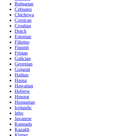
Bulgarian
Cebuano
Chichewa
Corsican
Croatian
Dutch
Estonian
Filipino
Finnish
Frisian
Galician
Georgian
Gujarati
Haitian
Hausa
Hawaiian
Hebrew
Hmong
Hungarian
Icelandic
Igbo
Javanese
Kannada
Kazakh
Khmer