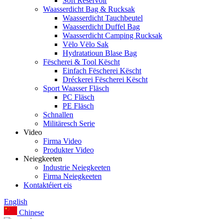
Soft Reservoir
Waasserdicht Bag & Rucksak
Waasserdicht Tauchbeutel
Waasserdicht Duffel Bag
Waasserdicht Camping Rucksak
Vëlo Vëlo Sak
Hydratatioun Blase Bag
Fëscherei & Tool Këscht
Einfach Fëscherei Këscht
Dréckerei Fëscherei Këscht
Sport Waasser Fläsch
PC Fläsch
PE Fläsch
Schnallen
Militäresch Serie
Video
Firma Video
Produkter Video
Neiegkeeten
Industrie Neiegkeeten
Firma Neiegkeeten
Kontaktéiert eis
English
Chinese