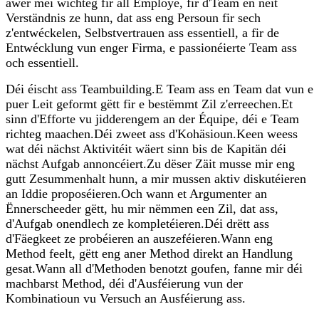
awer méi wichteg fir all Employé, fir d'Team en neit
Verständnis ze hunn, dat ass eng Persoun fir sech
z'entwéckelen, Selbstvertrauen ass essentiell, a fir de
Entwécklung vun enger Firma, e passionéierte Team ass
och essentiell.
Déi éischt ass Teambuilding.E Team ass en Team dat vun e
puer Leit geformt gëtt fir e bestëmmt Zil z'erreechen.Et
sinn d'Efforte vu jidderengem an der Équipe, déi e Team
richteg maachen.Déi zweet ass d'Kohäsioun.Keen weess
wat déi nächst Aktivitéit wäert sinn bis de Kapitän déi
nächst Aufgab annoncéiert.Zu dëser Zäit musse mir eng
gutt Zesummenhalt hunn, a mir mussen aktiv diskutéieren
an Iddie proposéieren.Och wann et Argumenter an
Ënnerscheeder gëtt, hu mir nëmmen een Zil, dat ass,
d'Aufgab onendlech ze kompletéieren.Déi drëtt ass
d'Fäegkeet ze probéieren an auszeféieren.Wann eng
Method feelt, gëtt eng aner Method direkt an Handlung
gesat.Wann all d'Methoden benotzt goufen, fanne mir déi
machbarst Method, déi d'Ausféierung vun der
Kombinatioun vu Versuch an Ausféierung ass.