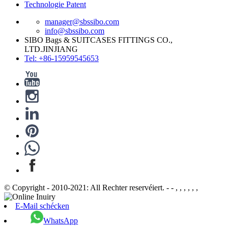
Technologie Patent
manager@sbssibo.com
info@sbssibo.com
SIBO Bags & SUITCASES FITTINGS CO.,
LTD.JINJIANG
Tel: +86-15959545653
© Copyright - 2010-2021: All Rechter reservéiert. - - , , , , , ,
E-Mail schécken
WhatsApp