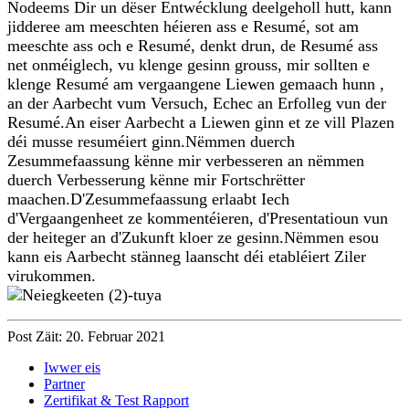
Nodeems Dir un dëser Entwécklung deelgeholl hutt, kann
jidderee am meeschten héieren ass e Resumé, sot am
meeschte ass och e Resumé, denkt drun, de Resumé ass
net onméiglech, vu klenge gesinn grouss, mir sollten e
klenge Resumé am vergaangene Liewen gemaach hunn ,
an der Aarbecht vum Versuch, Echec an Erfolleg vun der
Resumé.An eiser Aarbecht a Liewen ginn et ze vill Plazen
déi musse resuméiert ginn.Nëmmen duerch
Zesummefaassung kënne mir verbesseren an nëmmen
duerch Verbesserung kënne mir Fortschrëtter
maachen.D'Zesummefaassung erlaabt Iech
d'Vergaangenheet ze kommentéieren, d'Presentatioun vun
der heiteger an d'Zukunft kloer ze gesinn.Nëmmen esou
kann eis Aarbecht stänneg laanscht déi etabléiert Ziler
virukommen.
Post Zäit: 20. Februar 2021
Iwwer eis
Partner
Zertifikat & Test Rapport