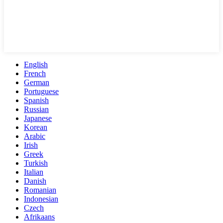
English
French
German
Portuguese
Spanish
Russian
Japanese
Korean
Arabic
Irish
Greek
Turkish
Italian
Danish
Romanian
Indonesian
Czech
Afrikaans