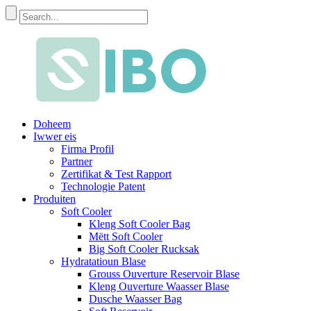
Doheem
Iwwer eis
Firma Profil
Partner
Zertifikat & Test Rapport
Technologie Patent
Produiten
Soft Cooler
Kleng Soft Cooler Bag
Mëtt Soft Cooler
Big Soft Cooler Rucksak
Hydratatioun Blase
Grouss Ouverture Reservoir Blase
Kleng Ouverture Waasser Blase
Dusche Waasser Bag