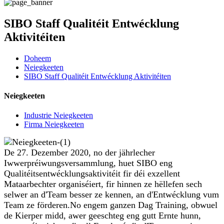
SIBO Staff Qualitéit Entwécklung
Aktivitéiten
Doheem
Neiegkeeten
SIBO Staff Qualitéit Entwécklung Aktivitéiten
Neiegkeeten
Industrie Neiegkeeten
Firma Neiegkeeten
De 27. Dezember 2020, no der jährlecher
Iwwerpréiwungsversammlung, huet SIBO eng
Qualitéitsentwécklungsaktivitéit fir déi exzellent
Mataarbechter organiséiert, fir hinnen ze hëllefen sech
selwer an d'Team besser ze kennen, an d'Entwécklung vum
Team ze förderen.No engem ganzen Dag Training, obwuel
de Kierper midd, awer geeschteg eng gutt Ernte hunn,