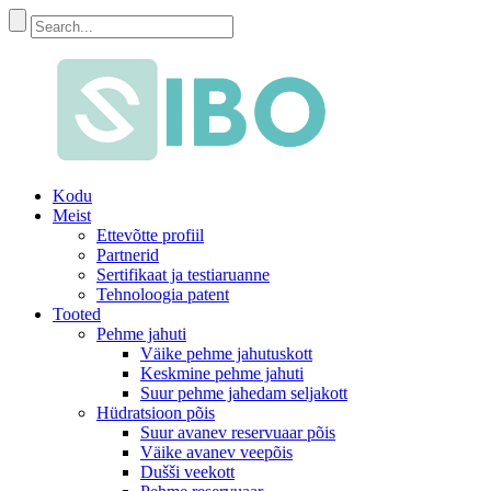
Kodu
Meist
Ettevõtte profiil
Partnerid
Sertifikaat ja testiaruanne
Tehnoloogia patent
Tooted
Pehme jahuti
Väike pehme jahutuskott
Keskmine pehme jahuti
Suur pehme jahedam seljakott
Hüdratsioon põis
Suur avanev reservuaar põis
Väike avanev veepõis
Dušši veekott