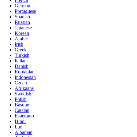
French
German
Portuguese
Spanish
Russian
Japanese
Korean
Arabic
Irish
Greek
Turkish
Italian
Danish
Romanian
Indonesian
Czech
Afrikaans
Swedish
Polish
Basque
Catalan
Esperanto
Hindi
Lao
Albanian