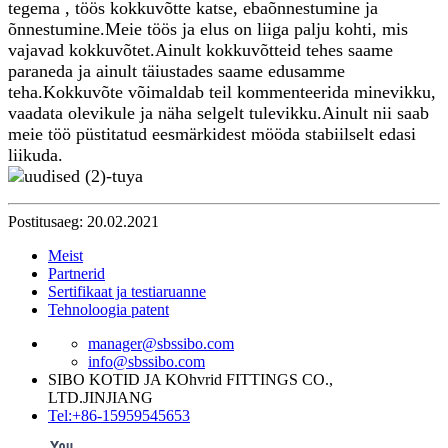
tegema , töös kokkuvõtte katse, ebaõnnestumine ja
õnnestumine.Meie töös ja elus on liiga palju kohti, mis
vajavad kokkuvõtet.Ainult kokkuvõtteid tehes saame
paraneda ja ainult täiustades saame edusamme
teha.Kokkuvõte võimaldab teil kommenteerida minevikku,
vaadata olevikule ja näha selgelt tulevikku.Ainult nii saab
meie töö püstitatud eesmärkidest mööda stabiilselt edasi
liikuda.
Postitusaeg: 20.02.2021
Meist
Partnerid
Sertifikaat ja testiaruanne
Tehnoloogia patent
manager@sbssibo.com
info@sbssibo.com
SIBO KOTID JA KOhvrid FITTINGS CO.,
LTD.JINJIANG
Tel:+86-15959545653