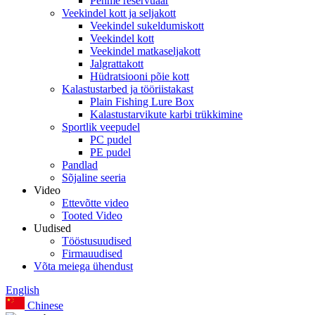
Pehme reservuaar
Veekindel kott ja seljakott
Veekindel sukeldumiskott
Veekindel kott
Veekindel matkaseljakott
Jalgrattakott
Hüdratsiooni põie kott
Kalastustarbed ja tööriistakast
Plain Fishing Lure Box
Kalastustarvikute karbi trükkimine
Sportlik veepudel
PC pudel
PE pudel
Pandlad
Sõjaline seeria
Video
Ettevõtte video
Tooted Video
Uudised
Tööstusuudised
Firmauudised
Võta meiega ühendust
English
Chinese