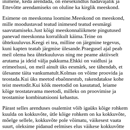
inimene, keda arendada, on enesekindlus hädavajalik ja
Ettevõtte arendamiseks on oluline ka kirglik meeskond.
Esimene on meeskonna loomine.Meeskond on meeskond,
mille moodustavad teatud inimesed teatud eesmärgi
saavutamiseks.Just kõigi meeskonnaliikmete pingutused
panevad meeskonna korralikult käima.Teine on
ühtekuuluvus.Keegi ei tea, milline on järgmine tegevus,
kuni kapten teatab järgmise ülesande.Praegusel ajal peab
meil olema hea ühtekuuluvus ning me peame aktiivselt
arutama ja ideid välja pakkuma.Ehkki on vaidlusi ja
erimeelsusi, on meil ainult üks eesmärk, see tähendab, et
ülesanne täita vankumatult.Kolmas on võime proovida ja
teostada.Kui üks meetod ebaõnnestub, rakendatakse kohe
teist meetodit.Kui kõik meetodid on kasutatud, leiame
kõige teostatavama meetodi, milleks on proovimise ja
teostamise kombinatsiooni kehastus.
Pärast selles arenduses osalemist võib igaüks kõige rohkem
kuulda on kokkuvõte, ütle kõige rohkem on ka kokkuvõte,
mõelge sellele, kokkuvõte pole võimatu, väikesest vaata
suurt, oleksime pidanud eelmises elus väikese kokkuvõtte