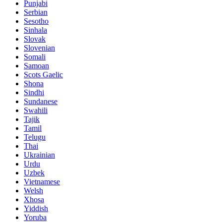
Punjabi
Serbian
Sesotho
Sinhala
Slovak
Slovenian
Somali
Samoan
Scots Gaelic
Shona
Sindhi
Sundanese
Swahili
Tajik
Tamil
Telugu
Thai
Ukrainian
Urdu
Uzbek
Vietnamese
Welsh
Xhosa
Yiddish
Yoruba