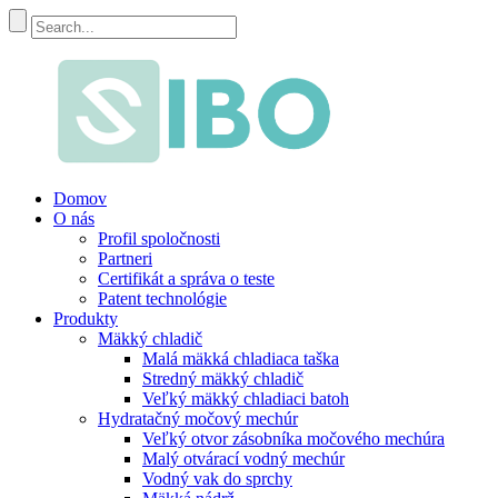
Domov
O nás
Profil spoločnosti
Partneri
Certifikát a správa o teste
Patent technológie
Produkty
Mäkký chladič
Malá mäkká chladiaca taška
Stredný mäkký chladič
Veľký mäkký chladiaci batoh
Hydratačný močový mechúr
Veľký otvor zásobníka močového mechúra
Malý otvárací vodný mechúr
Vodný vak do sprchy