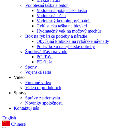
Mäkká nádrž
Vodotesná taška a batoh
Vodotesná potápačská taška
Vodotesná taška
Vodotesný kempingový batoh
Cyklistická taška na bicykel
Hydratačný vak na močový mechúr
Box na rybárske potreby a náradie
Obyčajná krabička na rybárske návnady
Potlač boxu na rybárske potreby
Športová fľaša na vodu
PC fľaša
PE fľaša
Spony
Vojenská séria
Video
Firemné video
Video o produktoch
Správy
Správy z priemyslu
Novinky spoločnosti
Kontaktuj nás
English
Chinese