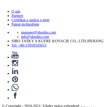
O nás
Partneri
Certifikát a správa o teste
Patent technológie
manager@sbssibo.com
info@sbssibo.com
SIBO TAŠKY A KUFRE KOVACIE CO., LTD.JINJIANG
Tel: +86-15959545653
© Copyright - 2010-2021: Všetky práva vyhradené. - - , , , , , ,