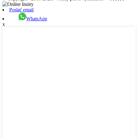
Poslať email
WhatsApp
x