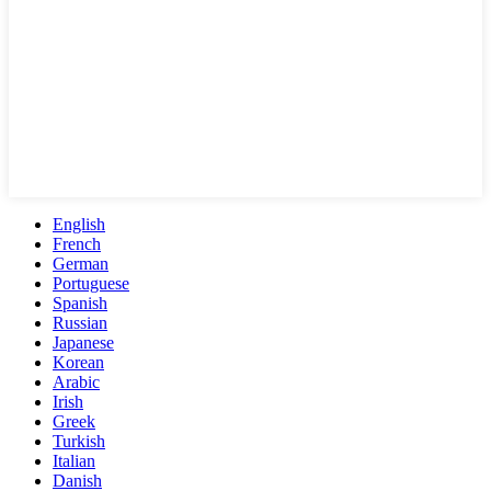
English
French
German
Portuguese
Spanish
Russian
Japanese
Korean
Arabic
Irish
Greek
Turkish
Italian
Danish