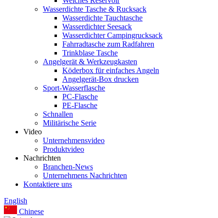
Weiches Reservoir
Wasserdichte Tasche & Rucksack
Wasserdichte Tauchtasche
Wasserdichter Seesack
Wasserdichter Campingrucksack
Fahrradtasche zum Radfahren
Trinkblase Tasche
Angelgerät & Werkzeugkasten
Köderbox für einfaches Angeln
Angelgerät-Box drucken
Sport-Wasserflasche
PC-Flasche
PE-Flasche
Schnallen
Militärische Serie
Video
Unternehmensvideo
Produktvideo
Nachrichten
Branchen-News
Unternehmens Nachrichten
Kontaktiere uns
English
Chinese