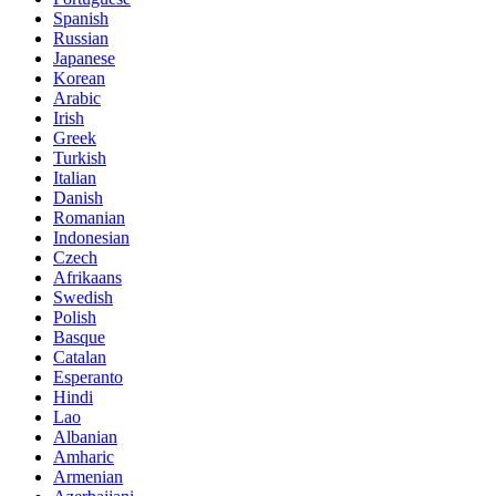
Spanish
Russian
Japanese
Korean
Arabic
Irish
Greek
Turkish
Italian
Danish
Romanian
Indonesian
Czech
Afrikaans
Swedish
Polish
Basque
Catalan
Esperanto
Hindi
Lao
Albanian
Amharic
Armenian