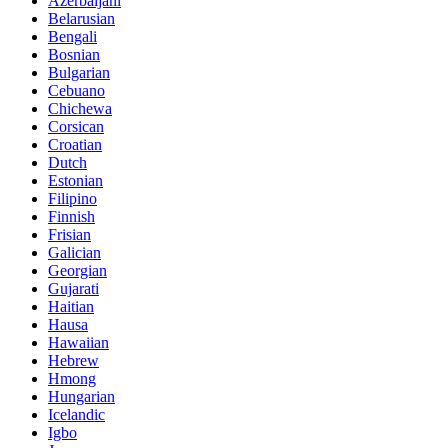
Azerbaijani
Belarusian
Bengali
Bosnian
Bulgarian
Cebuano
Chichewa
Corsican
Croatian
Dutch
Estonian
Filipino
Finnish
Frisian
Galician
Georgian
Gujarati
Haitian
Hausa
Hawaiian
Hebrew
Hmong
Hungarian
Icelandic
Igbo