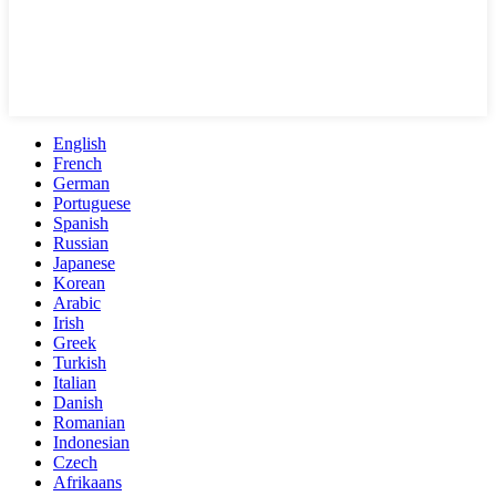
English
French
German
Portuguese
Spanish
Russian
Japanese
Korean
Arabic
Irish
Greek
Turkish
Italian
Danish
Romanian
Indonesian
Czech
Afrikaans