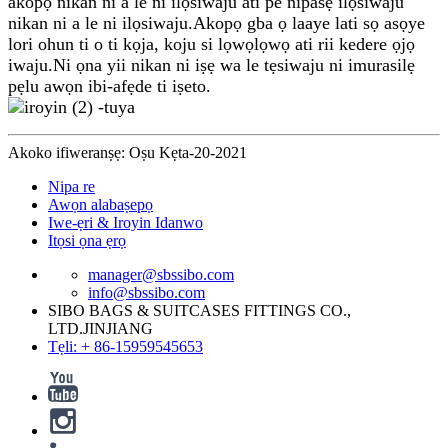
akopọ nikan ni a le ni ilọsiwaju ati pe nipasẹ ilọsiwaju
nikan ni a le ni ilọsiwaju.Akopọ gba ọ laaye lati sọ asọye
lori ohun ti o ti kọja, koju si lọwọlọwọ ati rii kedere ọjọ
iwaju.Ni ọna yii nikan ni iṣẹ wa le tẹsiwaju ni imurasilẹ
pẹlu awọn ibi-afẹde ti iṣeto.
Akoko ifiweranṣẹ: Oṣu Kẹta-20-2021
Nipa re
Awọn alabaṣepọ
Iwe-ẹri & Iroyin Idanwo
Itọsi ọna ẹrọ
manager@sbssibo.com
info@sbssibo.com
SIBO BAGS & SUITCASES FITTINGS CO.,
LTD.JINJIANG
Tẹli: + 86-15959545653