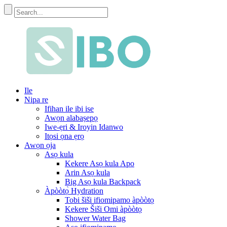
Ile
Nipa re
Ifihan ile ibi ise
Awọn alabaṣepọ
Iwe-ẹri & Iroyin Idanwo
Itọsi ọna ẹrọ
Awọn ọja
Asọ kula
Kekere Asọ kula Apo
Arin Asọ kula
Big Asọ kula Backpack
Àpòòtọ̀ Hydration
Tobi šiši ifiomipamo àpòòtọ
Kekere Šiši Omi àpòòtọ
Shower Water Bag