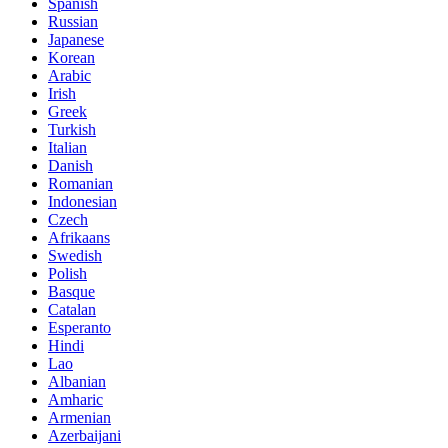
Spanish
Russian
Japanese
Korean
Arabic
Irish
Greek
Turkish
Italian
Danish
Romanian
Indonesian
Czech
Afrikaans
Swedish
Polish
Basque
Catalan
Esperanto
Hindi
Lao
Albanian
Amharic
Armenian
Azerbaijani