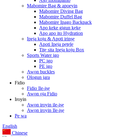
Asọ ifiomipamo
Mabomire Bag & apoeyin
Mabomire Diving Bag
Mabomire Duffel Bag
Mabomire Ipago Backpack
Apo keke gigun kẹkẹ
Apo apo ito Hydration
Ipeja koju & Apoti irinṣẹ
Apoti Ipeja pẹtẹlẹ
Titẹ sita Ipeja koju Box
Sports Water igo
PC igo
PE igo
Awọn buckles
Ologun jara
Fidio
Fidio Ile-iṣẹ
Awọn ọja Fidio
Iroyin
Awọn iroyin ile-iṣẹ
Awọn iroyin Ile-iṣẹ
Pe wa
English
Chinese