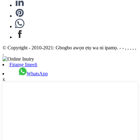
© Copyright - 2010-2021: Gbogbo awọn ẹtọ wa ni ipamọ. - - , , , , ,
,
Firanṣẹ Imeeli
WhatsApp
x