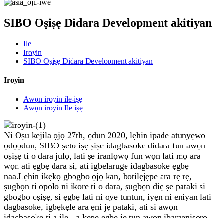
SIBO Oṣiṣẹ Didara Development akitiyan
Ile
Iroyin
SIBO Oṣiṣẹ Didara Development akitiyan
Iroyin
Awọn iroyin ile-iṣẹ
Awọn iroyin Ile-iṣẹ
Ni Oṣu kejila ọjọ 27th, ọdun 2020, lẹhin ipade atunyẹwo
ọdọọdun, SIBO ṣeto iṣẹ ṣiṣe idagbasoke didara fun awọn
oṣiṣẹ ti o dara julọ, lati ṣe iranlọwọ fun wọn lati mọ ara
wọn ati ẹgbẹ dara si, ati igbelaruge idagbasoke ẹgbẹ
naa.Lẹhin ikẹkọ gbogbo ọjọ kan, botilẹjẹpe ara rẹ rẹ,
ṣugbọn ti opolo ni ikore ti o dara, ṣugbọn diẹ ṣe pataki si
gbogbo oṣiṣẹ, si ẹgbẹ lati ni oye tuntun, iyẹn ni eniyan lati
dagbasoke, igbẹkẹle ara ẹni jẹ pataki, ati si awọn
idagbasoke ti a ile-, a kepe egbe jẹ tun awọn ibaraẹnisọrọ.