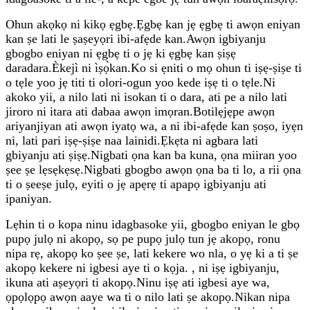
Ohun akọkọ ni kikọ ẹgbẹ.Ẹgbẹ kan jẹ ẹgbẹ ti awọn eniyan
kan ṣe lati le ṣaṣeyọri ibi-afẹde kan.Awọn igbiyanju
gbogbo eniyan ni ẹgbẹ ti o jẹ ki ẹgbẹ kan ṣiṣẹ
daradara.Èkejì ni ìṣọ̀kan.Ko si ẹniti o mọ ohun ti iṣẹ-ṣiṣe ti
o tẹle yoo jẹ titi ti olori-ogun yoo kede iṣẹ ti o tẹle.Ni
akoko yii, a nilo lati ni isokan ti o dara, ati pe a nilo lati
jiroro ni itara ati dabaa awọn imọran.Botilẹjẹpe awọn
ariyanjiyan ati awọn iyatọ wa, a ni ibi-afẹde kan ṣoṣo, iyẹn
ni, lati pari iṣẹ-ṣiṣe naa lainidi.Ẹkẹta ni agbara lati
gbiyanju ati ṣiṣẹ.Nigbati ọna kan ba kuna, ọna miiran yoo
ṣee ṣe lẹsẹkẹsẹ.Nigbati gbogbo awọn ọna ba ti lo, a rii ọna
ti o ṣeeṣe julọ, eyiti o jẹ apẹrẹ ti apapọ igbiyanju ati
ipaniyan.
Lẹhin ti o kopa ninu idagbasoke yii, gbogbo eniyan le gbọ
pupọ julọ ni akopọ, sọ pe pupọ julọ tun jẹ akopọ, ronu
nipa rẹ, akopọ ko ṣee ṣe, lati kekere wo nla, o yẹ ki a ti ṣe
akopọ kekere ni igbesi aye ti o kọja. , ni iṣẹ igbiyanju,
ikuna ati aṣeyọri ti akopọ.Ninu iṣẹ ati igbesi aye wa,
ọpọlọpọ awọn aaye wa ti o nilo lati ṣe akopọ.Nikan nipa