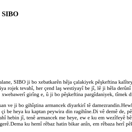
n SIBO
alane, SIBO ji bo xebatkarên hêja çalakiyek pêşkeftina kalîtey
ya rojek tevahî, her çend laş westiyayî be jî, lê ji hêla derûn
 xwebawerî girîng e, û ji bo pêşkeftina pargîdaniyek, tîmek di
san ve ji bo gihîştina armancek diyarkirî tê damezrandin.Hew
 çi be heya ku kaptan peywira din ragihîne.Di vê demê de, pê
dahî hebin jî, tenê armancek me heye, ew e ku em wezîfeyê b
vgerê.Dema ku hemî rêbaz hatin bikar anîn, em rêbaza herî p