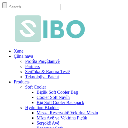
Xane
Çûna nava
Profîla Pargîdaniyê
Partners
Sertîfîka & Rapora Testê
Teknolojiya Patent
Products
Soft Cooler
Biçûk Soft Cooler Bag
Cooler Soft Navîn
Big Soft Cooler Backpack
Hydration Bladder
Mezza Reservoirê Vekirina Mezin
Mîza Avê ya Vekirina Piçûk
Serşokê Avê