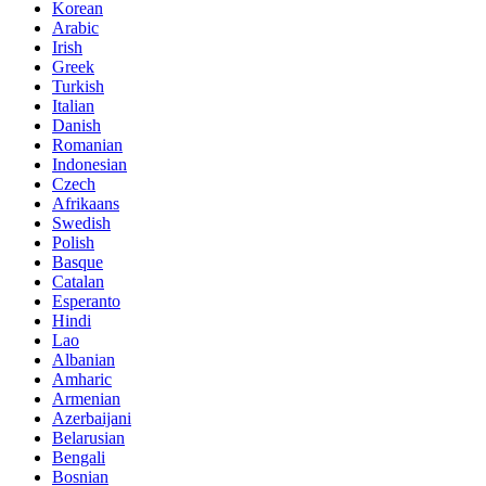
Korean
Arabic
Irish
Greek
Turkish
Italian
Danish
Romanian
Indonesian
Czech
Afrikaans
Swedish
Polish
Basque
Catalan
Esperanto
Hindi
Lao
Albanian
Amharic
Armenian
Azerbaijani
Belarusian
Bengali
Bosnian