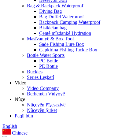
Reservoir Soft
Bag & Backpack Waterproof
Diving Bag
Bag Duffel Waterproof
Backpack Camping Waterproof
Bisiklêtan bag
Çentê mîzdankê Hydration
Masîvaniyê & Box Tool
Sade Fishing Lure Box
Çapkirina Fishing Tackle Box
Bottle Water Sports
PC Bottle
PE Bottle
Buckles
Series Leşkerî
Video
Video Company
Berhemên Vîdyoyê
Nûçe
Nûçeyên Pîşesaziyê
Nûçeyên Şirket
Paqij bûn
English
Chinese