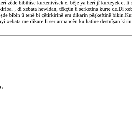
rî zêde bibihîse kurtenivîsek e, bêje ya herî jî kurteyek e, li
kiriba. , di xebata hewldan, têkçûn û serketina kurte de.Di xe
de bibin û tenê bi çêtirkirinê em dikarin pêşkeftinê bikin.Kur
wayî xebata me dikare li ser armancên ku hatine destnîşan kiri
NG