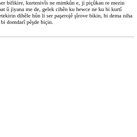
 ser bifikire, kurtenivîs ne mimkûn e, ji piçûkan re mezin
bat û jiyana me de, gelek cihên ku hewce ne ku bi kurtî
tekirin dihêle hûn li ser paşerojê şîrove bikin, bi dema niha
n bi domdarî pêşde biçin.