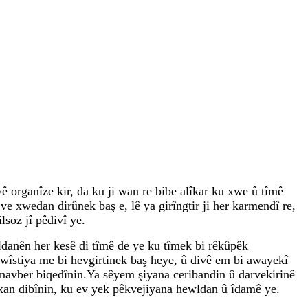
ê organîze kir, da ku ji wan re bibe alîkar ku xwe û tîmê
î ve xwedan dirûnek baş e, lê ya girîngtir ji her karmendî re,
lsoz jî pêdivî ye.
ldanên her kesê di tîmê de ye ku tîmek bi rêkûpêk
wîstiya me bi hevgirtinek baş heye, û divê em bi awayekî
ênavber biqedînin.Ya sêyem şiyana ceribandin û darvekirinê
êkan dibînin, ku ev yek pêkvejiyana hewldan û îdamê ye.