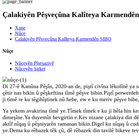
Çalakiyên Pêşveçûna Kalîteya Karmendê
Xane
Nûçe
Çalakiyên Pêşveçûna Kalîteya Karmendên SIBO
Nûçe
Nûçeyên Pîşesaziyê
Nûçeyên Şirket
Di 27-ê Kanûna Pêşîn, 2020-an de, piştî civîna lêkolînê ya s
çêtir nas bikin û pêşkeftina tîmê pêşve bibin.Piştî perwerdehi
ji tîmê re ku têgihîştinek nû hebe, ew e ku meriv pêşve bibe,
Ya yekem avakirina tîmê ye.Tîmek tîmek e ku ji hêla hin ke
dimeşîne.Ya duyemîn hevgirtin e.Kes nizane çalakiya din dê
aktîf nîqaş û pêşniyarên ramanan bikin.Digel ku nîqaş û cu
ye.Dema ku rêbazek têk çû, dê rêbazek din tavilê bikeve te