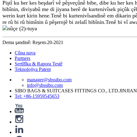
Piştî ku her kes beşdarî vê pêşveçûnê bibe, dibe ku her kes he
bibînin, diviyabû me di jiyana berê de kurtenivîsek piçûk çê
werin kurt kirin hene.Tenê bi kurtenivîsandinê em dikarin pêş
re rû bi rû bimînin û pêşerojê bi zelalî bibînin.Tenê bi vî a
Dema şandinê: Reşem-20-2021
Çûna nava
Partners
Sertîfîka & Rapora Testê
Teknolojiya Patent
manager@sbssibo.com
info@sbssibo.com
SIBO BAGS & SUITCASES FITTINGS CO., LTD.JINJIA
Tel: +86-15959545653