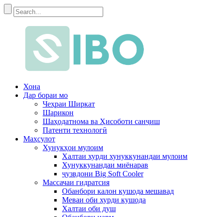
Хона
Дар бораи мо
Чеҳраи Ширкат
Шарикон
Шаҳодатнома ва Ҳисоботи санҷиш
Патенти технологӣ
Маҳсулот
Хунукҳои мулоим
Халтаи хурди хунуккунандаи мулоим
Хунуккунандаи миёнарав
ҷузвдони Big Soft Cooler
Массачаи гидратсия
Обанбори калон кушода мешавад
Меваи оби хурди кушода
Халтаи оби душ