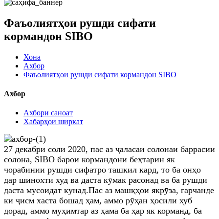
Фаъолиятҳои рушди сифати
кормандон SIBO
Хона
Ахбор
Фаъолиятҳои рушди сифати кормандон SIBO
Ахбор
Ахбори саноат
Хабарҳои ширкат
27 декабри соли 2020, пас аз ҷаласаи солонаи баррасии
солона, SIBO барои кормандони беҳтарин як
чорабинии рушди сифатро ташкил кард, то ба онҳо
дар шинохти худ ва даста кӯмак расонад ва ба рушди
даста мусоидат кунад.Пас аз машқҳои якрӯза, гарчанде
ки ҷисм хаста бошад ҳам, аммо рӯҳан ҳосили хуб
дорад, аммо муҳимтар аз ҳама ба ҳар як корманд, ба