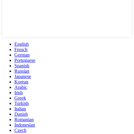
English
French
German
Portuguese
Spanish
Russian
Japanese
Korean
Arabic
Irish
Greek
Turkish
Italian
Danish
Romanian
Indonesian
Czech