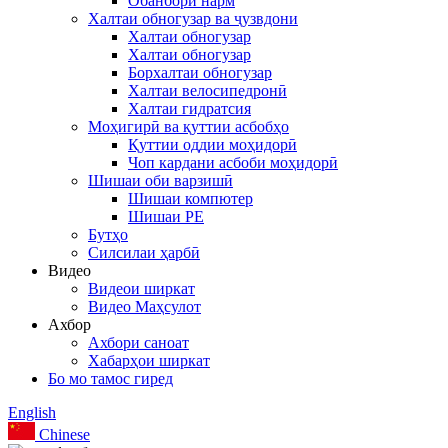
Обанбори нарм
Халтаи обногузар ва ҷузвдони
Халтаи обногузар
Халтаи обногузар
Борхалтаи обногузар
Халтаи велосипедронӣ
Халтаи гидратсия
Моҳигирӣ ва қуттии асбобҳо
Қуттии оддии моҳидорӣ
Чоп кардани асбоби моҳидорӣ
Шишаи оби варзишӣ
Шишаи компютер
Шишаи PE
Бутҳо
Силсилаи ҳарбӣ
Видео
Видеои ширкат
Видео Маҳсулот
Ахбор
Ахбори саноат
Хабарҳои ширкат
Бо мо тамос гиред
English
Chinese