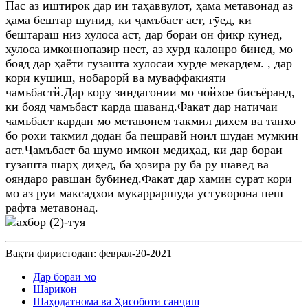
Пас аз иштирок дар ин таҳаввулот, ҳама метавонад аз
ҳама бештар шунид, ки ҷамъбаст аст, гӯед, ки
бештараш низ хулоса аст, дар бораи он фикр кунед,
хулоса имконнопазир нест, аз хурд калонро бинед, мо
бояд дар ҳаёти гузашта хулосаи хурде мекардем. , дар
кори кушиш, нобарорй ва муваффакияти
чамъбастй.Дар кору зиндагонии мо чойхое бисьёранд,
ки бояд чамъбаст карда шаванд.Факат дар натичаи
чамъбаст кардан мо метавонем такмил дихем ва танхо
бо рохи такмил додан ба пешравй ноил шудан мумкин
аст.Ҷамъбаст ба шумо имкон медиҳад, ки дар бораи
гузашта шарҳ диҳед, ба ҳозира рӯ ба рӯ шавед ва
ояндаро равшан бубинед.Факат дар хамин сурат кори
мо аз руи максадхои мукарраршуда устуворона пеш
рафта метавонад.
Вақти фиристодан: феврал-20-2021
Дар бораи мо
Шарикон
Шаҳодатнома ва Ҳисоботи санҷиш