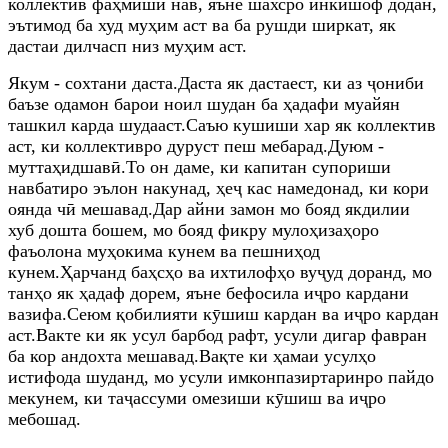
коллектив фаҳмиши нав, яъне шахсро инкишоф додан,
эътимод ба худ муҳим аст ва ба рушди ширкат, як
дастаи дилчасп низ муҳим аст.
Якум - сохтани даста.Даста як дастаест, ки аз ҷониби
баъзе одамон барои ноил шудан ба ҳадафи муайян
ташкил карда шудааст.Саъю кушиши хар як коллектив
аст, ки коллективро дуруст пеш мебарад.Дуюм -
муттаҳидшавӣ.То он даме, ки капитан супориши
навбатиро эълон накунад, ҳеҷ кас намедонад, ки кори
оянда чӣ мешавад.Дар айни замон мо бояд якдилии
хуб дошта бошем, мо бояд фикру мулоҳизаҳоро
фаъолона муҳокима кунем ва пешниҳод
кунем.Ҳарчанд баҳсҳо ва ихтилофҳо вуҷуд доранд, мо
танҳо як ҳадаф дорем, яъне бефосила иҷро кардани
вазифа.Сеюм қобилияти кӯшиш кардан ва иҷро кардан
аст.Вакте ки як усул барбод рафт, усули дигар фавран
ба кор андохта мешавад.Вақте ки ҳамаи усулҳо
истифода шуданд, мо усули имконпазиртаринро пайдо
мекунем, ки таҷассуми омезиши кӯшиш ва иҷро
мебошад.