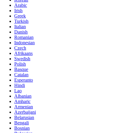
Arabic
Irish
Greek
Turkish
Italian
Danish
Romanian
Indonesian
Czech
Afrikaans
Swedish
Polish
Basque
Catalan
Esperanto
Hindi
Lao
Albanian
Amharic
Armenian
Azerbaijani
Belarusian
Bengali
Bosnian