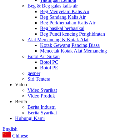
Takungan Lembut
Beg & Beg galas kalis air
Beg Menyelam Kalis Air
Beg Sandang Kalis Air
Beg Perkhemahan Kalis Air
Beg basikal berbasikal
Beg Pundi kencing Penghidratan
Alat Memancing & Kotak Alat
Kotak Gewang Pancing Biasa
Mencetak Kotak Alat Memancing
Botol Air Sukan
Botol PC
Botol PE
gesper
Siri Tentera
Video
Video Syarikat
Video Produk
Berita
Berita Industri
Berita Syarikat
Hubungi Kami
English
Chinese