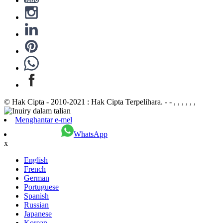
© Hak Cipta - 2010-2021 : Hak Cipta Terpelihara. - - , , , , , ,
Menghantar e-mel
WhatsApp
x
English
French
German
Portuguese
Spanish
Russian
Japanese
Korean