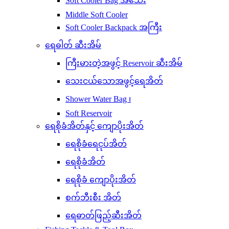
Soft Cooler Bag အသေး
Middle Soft Cooler
Soft Cooler Backpack အကြီး
ရေဓါတ် ဆီးအိမ်
ကြီးမားတဲ့အဖွင့် Reservoir ဆီးအိမ်
သေးငယ်သောအဖွင့်ရေအိတ်
Shower Water Bag ၊
Soft Reservoir
ရေစိုခံအိတ်နှင့် ကျောပိုးအိတ်
ရေစိုခံရေငုပ်အိတ်
ရေစိုခံအိတ်
ရေစိုခံ ကျောပိုးအိတ်
စက်ဘီးစီး အိတ်
ရေဓာတ်ဖြည့်ဆီးအိတ်