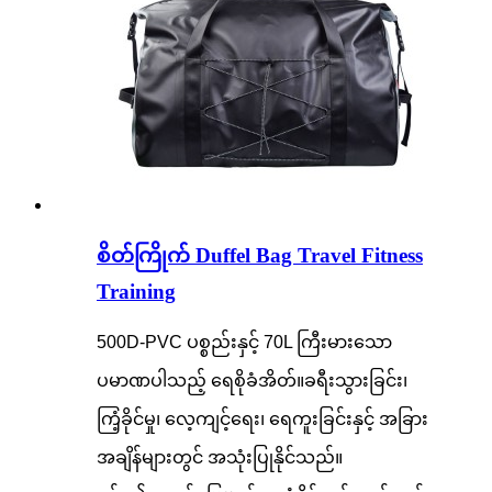
စိတ်ကြိုက် Duffel Bag Travel Fitness
Training
500D-PVC ပစ္စည်းနှင့် 70L ကြီးမားသော
ပမာဏပါသည့် ရေစိုခံအိတ်။ခရီးသွားခြင်း၊
ကြံ့ခိုင်မှု၊ လေ့ကျင့်ရေး၊ ရေကူးခြင်းနှင့် အခြား
အချိန်များတွင် အသုံးပြုနိုင်သည်။