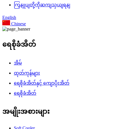
ကြှနျုပျတို့ကိုဆကျသှယျရနျ
English
Chinese
ရေစိုခံအိတ်
အိမ်
ထုတ်ကုန်များ
ရေစိုခံအိတ်နှင့် ကျောပိုးအိတ်
ရေစိုခံအိတ်
အမျိုးအစားများ
Soft Cooler