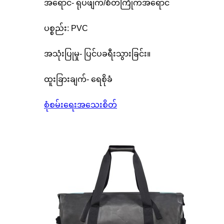
အရောင်- ရုပ်ဖျက်/စိတ်ကြိုက်အရောင်
ပစ္စည်း: PVC
အသုံးပြုမှု- ပြင်ပခရီးသွားခြင်း။
ထူးခြားချက်- ရေစိုခံ
စုံစမ်းရေး
အသေးစိတ်