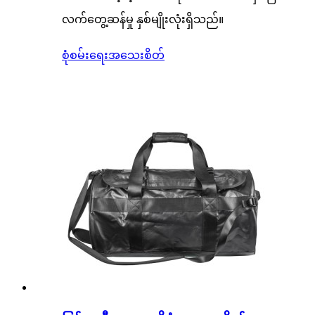
လက်တွေ့ဆန်မှု နှစ်မျိုးလုံးရှိသည်။
စုံစမ်းရေး
အသေးစိတ်