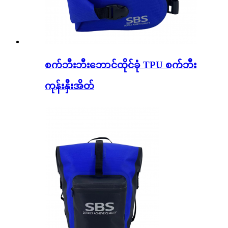
စက်ဘီးဘီးဘောင်ထိုင်ခုံ TPU စက်ဘီး
ကုန်းနှီးအိတ်