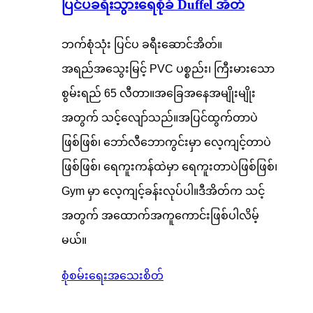
ပြင်ပခရီးသွားရေစိုခံ Duffel အိတ်
ဘက်စုံသုံး ပြင်ပ ခရီးဆောင်အိတ်။
အရည်အသွေးမြင့် PVC ပစ္စည်း၊ ကြီးမားသော
စွမ်းရည် 65 လီတာ။အခြေအနေအမျိုးမျိုး
အတွက် သင့်လျော်သည်။အပြင်ထွက်တာပဲ
ဖြစ်ဖြစ်၊ ဘော်လီဘောကွင်းမှာ လေ့ကျင့်တာပဲ
ဖြစ်ဖြစ်၊ ရေကူးကန်ထဲမှာ ရေကူးတာပဲဖြစ်ဖြစ်၊
Gym မှာ လေ့ကျင့်ခန်းလုပ်ပါ။ဒီအိတ်က သင့်
အတွက် အထောက်အကူကောင်းဖြစ်ပါလိမ့်
မယ်။
စုံစမ်းရေး
အသေးစိတ်