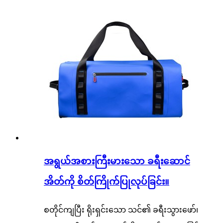
အရွယ်အစားကြီးမားသော ခရီးဆောင်
အိတ်ကို စိတ်ကြိုက်ပြုလုပ်ခြင်း။
စတိုင်ကျပြီး ရိုးရှင်းသော သင်၏ ခရီးသွားဖော်၊