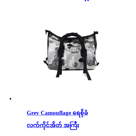
Grey Camouflage ရေစိုခံ
လက်ကိုင်အိတ် အကြီး