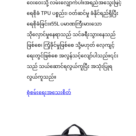
ဝေးဝေးသို့ လမ်းလျှောက်ပါ။အရည်အသွေးမြင့်
ရေစိုခံ TPU ပစ္စည်း၊ ဝတ်ဆင်မှု ခံနိုင်ရည်ရှိပြီး
ရေစိုခံခြင်း။55L ပမာဏကြီးမားသော
သိုလှောင်မှုနေရာသည် သင်ခရီးသွားနေသည်
ဖြစ်စေ၊ ကြံ့ခိုင်မှုဖြစ်စေ သို့မဟုတ် လေ့ကျင့်
ရေးတွင်ဖြစ်စေ အလွန်သင့်လျော်ပါသည်။၎င်း
သည် သယ်ဆောင်ရလွယ်ကူပြီး အသုံးပြုရ
လွယ်ကူသည်။
စုံစမ်းရေး
အသေးစိတ်