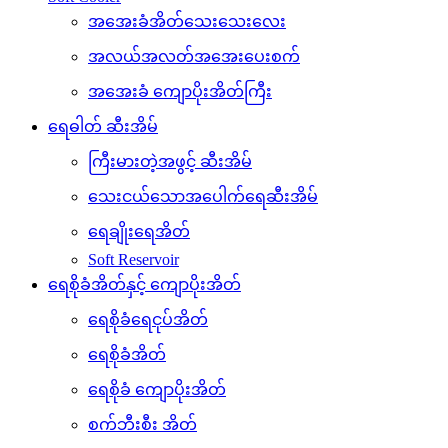
အအေးခံအိတ်သေးသေးလေး
အလယ်အလတ်အအေးပေးစက်
အအေးခံ ကျောပိုးအိတ်ကြီး
ရေဓါတ် ဆီးအိမ်
ကြီးမားတဲ့အဖွင့် ဆီးအိမ်
သေးငယ်သောအပေါက်ရေဆီးအိမ်
ရေချိုးရေအိတ်
Soft Reservoir
ရေစိုခံအိတ်နှင့် ကျောပိုးအိတ်
ရေစိုခံရေငုပ်အိတ်
ရေစိုခံအိတ်
ရေစိုခံ ကျောပိုးအိတ်
စက်ဘီးစီး အိတ်