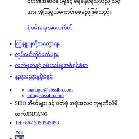
၎င်း၏အဆင်ပြေမှုနှင့် ရေခံနိုင်ရည်သည် သင့်
အား အံ့သြဖွယ်ကောင်းစေမည်ဖြစ်သည်။
စုံစမ်းရေး
အသေးစိတ်
ကြှနျုပျတို့အကွောငျး
လုပ်ဖော်ကိုင်ဖက်များ
လက်မှတ်နှင့် စမ်းသပ်မှုအစီရင်ခံစာ
နည်းပညာမူပိုင်ခွင့်
manager@sbssibo.com
info@sbssibo.com
SIBO အိတ်များ နှင့် ဝတ်စုံ အစုံအလင် ကုမ္ပဏီလီမိ
တက်JINJIANG
Tel:+86-15959545653