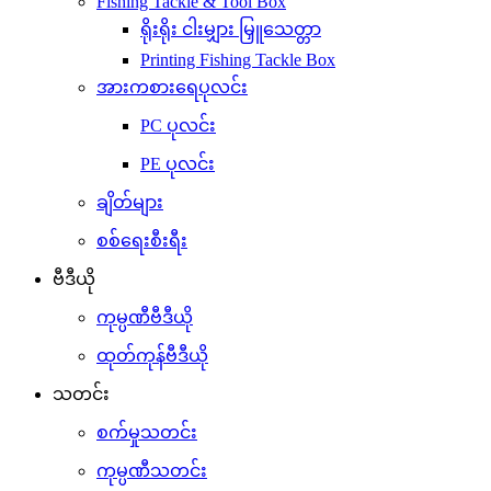
Fishing Tackle & Tool Box
ရိုးရိုး ငါးမျှား မြှူသေတ္တာ
Printing Fishing Tackle Box
အားကစားရေပုလင်း
PC ပုလင်း
PE ပုလင်း
ချိတ်များ
စစ်ရေးစီးရီး
ဗီဒီယို
ကုမ္ပဏီဗီဒီယို
ထုတ်ကုန်ဗီဒီယို
သတင်း
စက်မှုသတင်း
ကုမ္ပဏီသတင်း