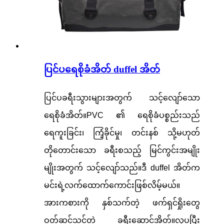
ပြင်ပရေစိုခံအိတ် duffel အိတ်
ပြင်ပခရီးသွားများအတွက် သင့်လျော်သော
ရေစိုခံအိတ်။PVC ၏ ရေစိုခံပစ္စည်းသည်
ရေကူးခြင်း၊ ကြံ့ခိုင်မှု၊ တင်းနစ် သို့မဟုတ်
တိုတောင်းသော ခရီးစသည့် မြင်ကွင်းအမျိုး
မျိုးအတွက် သင့်လျော်သည်။ဒီ duffel အိတ်က
မင်းရဲ့လက်ထောက်ကောင်းဖြစ်လိမ့်မယ်။
အားကစားကို နှစ်သက်တဲ့ ဖက်ရှင်ရှိုးတွေ
ဝတ်ဆင်သင့်တဲ့ ခရီးဆောင်အိတ်။လှပပြီး