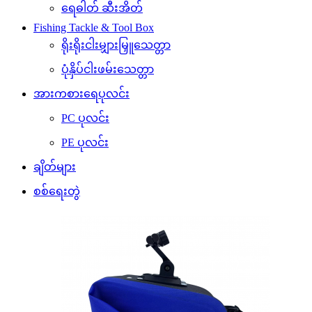
ရေဓါတ် ဆီးအိတ်
Fishing Tackle & Tool Box
ရိုးရိုးငါးမျှားမြှူသေတ္တာ
ပုံနှိပ်ငါးဖမ်းသေတ္တာ
အားကစားရေပုလင်း
PC ပုလင်း
PE ပုလင်း
ချိတ်များ
စစ်ရေးတွဲ