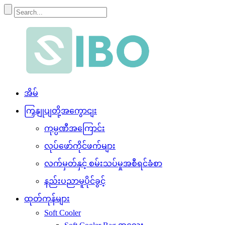
အိမ်
ကြှနျုပျတို့အကွောငျး
ကုမ္ပဏီအကြောင်း
လုပ်ဖော်ကိုင်ဖက်များ
လက်မှတ်နှင့် စမ်းသပ်မှုအစီရင်ခံစာ
နည်းပညာမူပိုင်ခွင့်
ထုတ်ကုန်များ
Soft Cooler