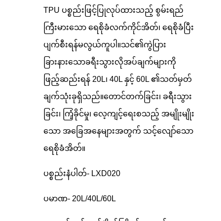
TPU ပစ္စည်းဖြင့်ပြုလုပ်ထားသည့် စွမ်းရည်
ကြီးမားသော ရေစိုခံလက်ကိုင်အိတ်၊ ရေစိုခံပြီး
ပျက်စီးရန်မလွယ်ကူပါ။သင်၏ကွဲပြား
ခြားနားသောခရီးသွားလိုအပ်ချက်များကို
ဖြည့်ဆည်းရန် 20L၊ 40L နှင့် 60L ၏သတ်မှတ်
ချက်သုံးခုရှိသည်။တောင်တက်ခြင်း၊ ခရီးသွား
ခြင်း၊ ကြံ့ခိုင်မှု၊ လေ့ကျင့်ရေးစသည့် အမျိုးမျိုး
သော အခြေအနေများအတွက် သင့်လျော်သော
ရေစိုခံအိတ်။
ပစ္စည်းနံပါတ်- LXD020
ပမာဏ- 20L/40L/60L