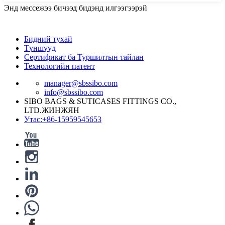
Энд мессежээ бичээд бидэнд илгээгээрэй
Бидний тухай
Түншүүд
Сертификат ба Туршилтын тайлан
Технологийн патент
manager@sbssibo.com
info@sbssibo.com
SIBO BAGS & SUTICASES FITTINGS CO.,
LTD.ЖИНЖЯН
Утас:+86-15959545653