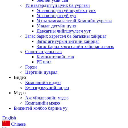
Зөөлөн усан сан
Ус нэвтэрдэггүй цүнх ба үүргэвч
Ус нэвтэрдэггүй шумбах цүнх
Ус нэвтэрдэггүй уут
Усны хамгаалалттай Кемпийн үүргэвч
Унадаг дугуйн цүнх
Давсагны чийгшүүлэгч уут
Загас барих хэрэгсэл ба багажны хайрцаг
Загас агнуурын энгийн хайрцаг
Загас барих хэрэгслийн хайрцаг хэвлэх
Спортын усны сав
Компьютерийн сав
PE шил
Горхи
Цэргийн цуврал
Видео
Компанийн видео
Бүтээгдэхүүний видео
Мэдээ
Аж үйлдвэрийн мэдээ
Компанийн мэдээ
Бидэнтэй холбоо барина уу
English
Chinese