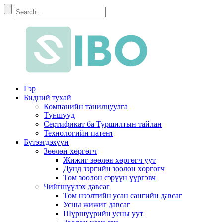
Гэр
Бидний тухай
Компанийн танилцуулга
Түншүүд
Сертификат ба Туршилтын тайлан
Технологийн патент
Бүтээгдэхүүн
Зөөлөн хөргөгч
Жижиг зөөлөн хөргөгч уут
Дунд зэргийн зөөлөн хөргөгч
Том зөөлөн сэрүүн үүргэвч
Чийгшүүлэх давсаг
Том нээлтийн усан сангийн давсаг
Усны жижиг давсаг
Шүршүүрийн усны уут