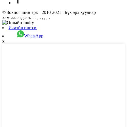
© Зохиогчийн эрх - 2010-2021 : Бүх эрх хуулиар
хамгаалагдсан. - - , , , , , ,
И-мэйл илгээх
WhatsApp
x