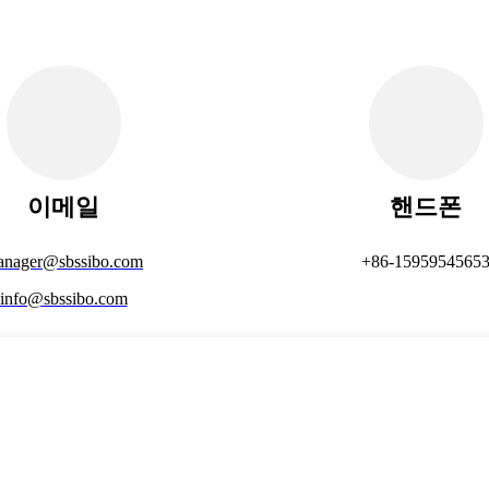
이메일
핸드폰
anager@sbssibo.com
+86-1595954565
info@sbssibo.com