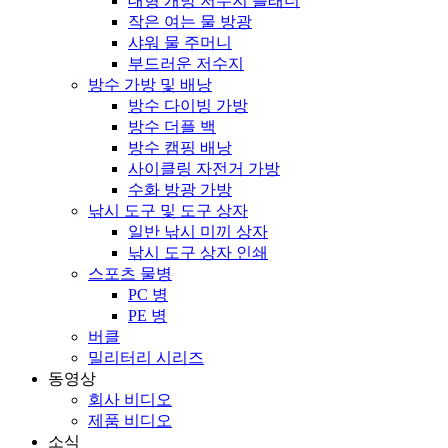
대형 개방 저수지 블래더
작은 여는 물 방광
샤워 물 주머니
부드러운 저수지
방수 가방 및 배낭
방수 다이빙 가방
방수 더플 백
방수 캠핑 배낭
사이클링 자전거 가방
수화 방광 가방
낚시 도구 및 도구 상자
일반 낚시 미끼 상자
낚시 도구 상자 인쇄
스포츠 물병
PC 병
PE 병
버클
밀리터리 시리즈
동영상
회사 비디오
제품 비디오
소식