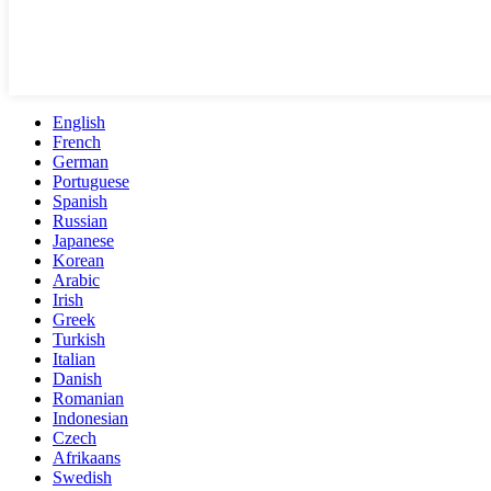
English
French
German
Portuguese
Spanish
Russian
Japanese
Korean
Arabic
Irish
Greek
Turkish
Italian
Danish
Romanian
Indonesian
Czech
Afrikaans
Swedish