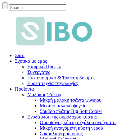
Σπίτι
Σχετικά με εμάς
Εταιρικό Προφίλ
Συνεργάτες
Πιστοποιητικό & Έκθεση δοκιμής
Ευρεσιτεχνία τεχνολογίας
Προϊόντα
Μαλακός Ψύκτης
Μικρή μαλακή τσάντα ψυγείου
Μεσαίο μαλακό ψυγείο
Σακίδιο πλάτης Big Soft Cooler
Ενυδάτωση της ουροδόχου κύστης
Ουροδόχος κύστη μεγάλου ανοίγματος
Μικρή ανοιγόμενη κύστη νερού
Σακούλα νερού ντους