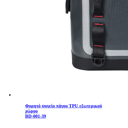
Φορητό ψυγείο πάγου TPU εξωτερικού
χώρου
BD-001-39