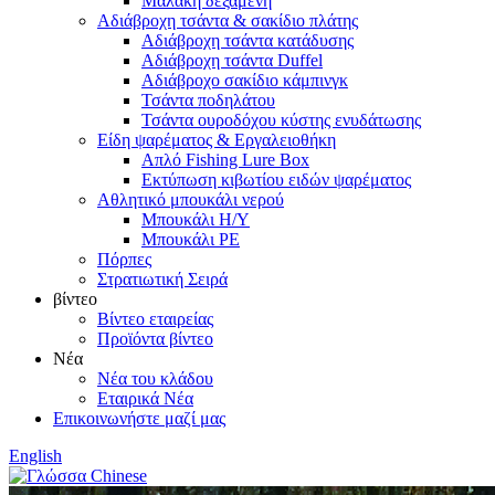
Μαλακή δεξαμενή
Αδιάβροχη τσάντα & σακίδιο πλάτης
Αδιάβροχη τσάντα κατάδυσης
Αδιάβροχη τσάντα Duffel
Αδιάβροχο σακίδιο κάμπινγκ
Τσάντα ποδηλάτου
Τσάντα ουροδόχου κύστης ενυδάτωσης
Είδη ψαρέματος & Εργαλειοθήκη
Απλό Fishing Lure Box
Εκτύπωση κιβωτίου ειδών ψαρέματος
Αθλητικό μπουκάλι νερού
Μπουκάλι Η/Υ
Μπουκάλι PE
Πόρπες
Στρατιωτική Σειρά
βίντεο
Βίντεο εταιρείας
Προϊόντα βίντεο
Νέα
Νέα του κλάδου
Εταιρικά Νέα
Επικοινωνήστε μαζί μας
English
Chinese