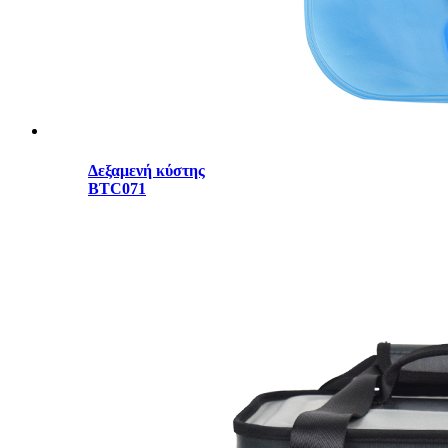
Δεξαμενή κύστης
BTC071