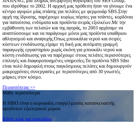
JINJIANG, μια πλήρως ανεξάρτητη θυγατρική του SBS Group,
που ιδρύθηκε το 2002. Η αρχική μας πρόθεση ήταν να γίνουμε ένα
κέντρο αγορών μίας στάσης για πελάτες με φερμουάρ SBS.Στην
αρχή της ίδρυσης, παρέχουμε κυρίως πόρπες για τσάντες, κορδόνια
για παπούτσια, ενδύματα και προϊόντα σειράς εξολκέων.Με την
εμβάθυνση των πελατών και της αγοράς, το 2003 αρχίσαμε να
αναπτύσσουμε και να παράγουμε μόνοι μας προϊόντα υπαίθριου
αθλητισμού και αναψυχής.Όπως μπουκάλια νερού και σειρές
κύστεων ενυδάτωσης.είχαμε τη δική μας αυτόματη γραμμή
παραγωγής εργαστηρίου χωρίς σκόνη για μπουκάλι νερού και
κύστη ενυδάτωσης για να παρέχουμε στους πελάτες περισσότερες
επιλογές και διαφοροποιημένες υπηρεσίες.Τα προϊόντα SBS Sibo
είναι πολύ δημοφιλή στους παγκόσμιους πελάτες και δημιουργούν
μακροχρόνιες συνεργασίες με περισσότερες από 30 γνωστές
μάρκες στον κόσμο.
Περισσότερα >>
Μάθε περισσότερα
Η SIBO είναι ο κορυφαίος επαγγελματίας κατασκευαστής
προϊόντων εξωτερικού χώρου
Κάντε κλικ για εγχειρίδιο