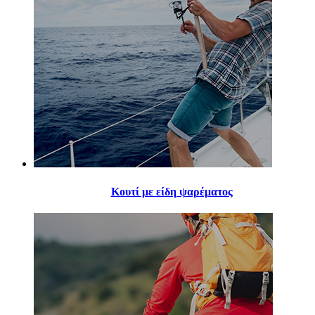
Κουτί με είδη ψαρέματος