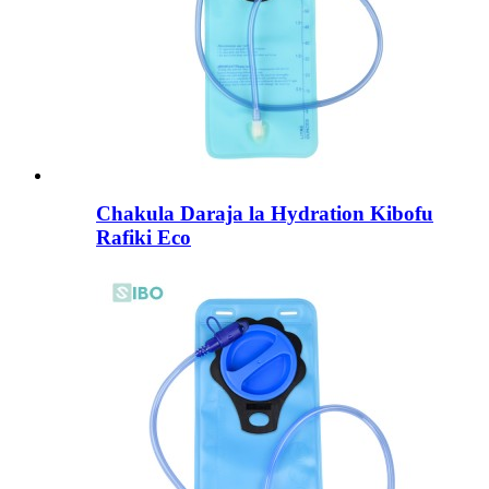
Chakula Daraja la Hydration Kibofu
Rafiki Eco