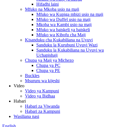
Hifadhi laini
Mfuko na Mkoba usio na maji
Mfuko wa Kupiga mbizi usio na maji
Mfuko wa Duffel usio na maji
Mkoba wa Kambi usio na maji
Mfuko wa baiskeli ya baiskeli
Mfuko wa Kibofu cha Maji
Kisanduku cha Kukabiliana na Uvuvi
Sanduku la Kurubuni Uvuvi Wazi
Sanduku la Kukabiliana na Uvuvi wa
Uchapishaji
Chupa ya Maji ya Michezo
Chupa ya PC
Chupa ya PE
Buckles
Msururu wa kijeshi
Video
Video ya Kampuni
Video ya Bidhaa
Habari
Habari za Viwanda
Habari za Kampuni
Wasiliana nasi
English