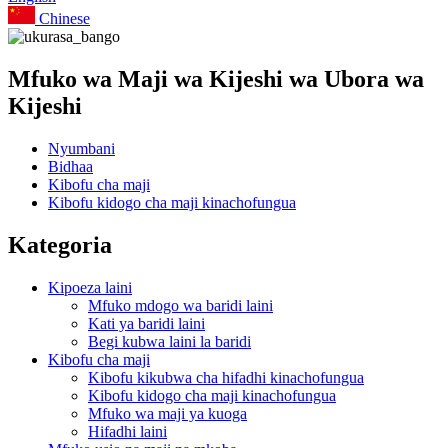
Chinese
Mfuko wa Maji wa Kijeshi wa Ubora wa
Kijeshi
Nyumbani
Bidhaa
Kibofu cha maji
Kibofu kidogo cha maji kinachofungua
Kategoria
Kipoeza laini
Mfuko mdogo wa baridi laini
Kati ya baridi laini
Begi kubwa laini la baridi
Kibofu cha maji
Kibofu kikubwa cha hifadhi kinachofungua
Kibofu kidogo cha maji kinachofungua
Mfuko wa maji ya kuoga
Hifadhi laini