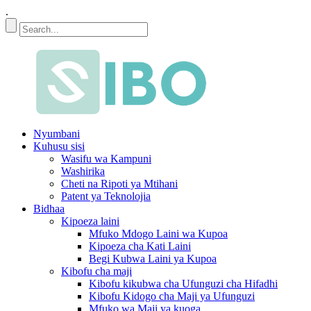
.
Nyumbani
Kuhusu sisi
Wasifu wa Kampuni
Washirika
Cheti na Ripoti ya Mtihani
Patent ya Teknolojia
Bidhaa
Kipoeza laini
Mfuko Mdogo Laini wa Kupoa
Kipoeza cha Kati Laini
Begi Kubwa Laini ya Kupoa
Kibofu cha maji
Kibofu kikubwa cha Ufunguzi cha Hifadhi
Kibofu Kidogo cha Maji ya Ufunguzi
Mfuko wa Maji ya kuoga