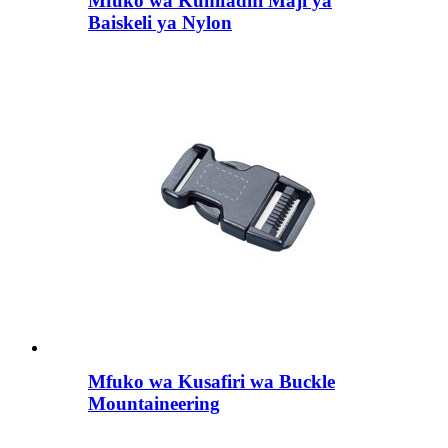
Mfuko wa Kuhifadhi Maji ya
Baiskeli ya Nylon
Mfuko wa Kusafiri wa Buckle
Mountaineering