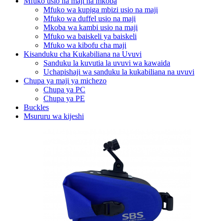
Mfuko usio na maji na mkoba
Mfuko wa kupiga mbizi usio na maji
Mfuko wa duffel usio na maji
Mkoba wa kambi usio na maji
Mfuko wa baiskeli ya baiskeli
Mfuko wa kibofu cha maji
Kisanduku cha Kukabiliana na Uvuvi
Sanduku la kuvutia la uvuvi wa kawaida
Uchapishaji wa sanduku la kukabiliana na uvuvi
Chupa ya maji ya michezo
Chupa ya PC
Chupa ya PE
Buckles
Msururu wa kijeshi