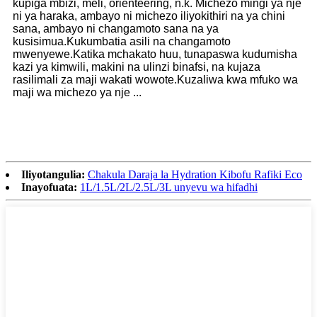
kupiga mbizi, meli, orienteering, n.k. Michezo mingi ya nje
ni ya haraka, ambayo ni michezo iliyokithiri na ya chini
sana, ambayo ni changamoto sana na ya
kusisimua.Kukumbatia asili na changamoto
mwenyewe.Katika mchakato huu, tunapaswa kudumisha
kazi ya kimwili, makini na ulinzi binafsi, na kujaza
rasilimali za maji wakati wowote.Kuzaliwa kwa mfuko wa
maji wa michezo ya nje ...
Iliyotangulia:
Chakula Daraja la Hydration Kibofu Rafiki Eco
Inayofuata:
1L/1.5L/2L/2.5L/3L unyevu wa hifadhi