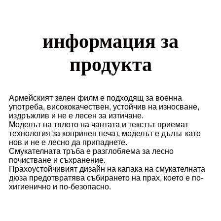
информация за
продукта
Армейският зелен филм е подходящ за военна
употреба, висококачествен, устойчив на износване,
издръжлив и не е лесен за изтичане.
Моделът на тялото на чантата и текстът приемат
технология за копринен печат, моделът е дълъг като
нов и не е лесно да припаднете.
Смукателната тръба е разглобяема за лесно
почистване и съхранение.
Прахоустойчивият дизайн на капака на смукателната
дюза предотвратява събирането на прах, което е по-
хигиенично и по-безопасно.