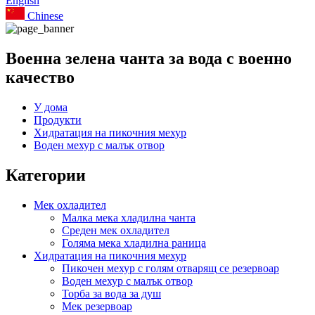
English
Chinese
Военна зелена чанта за вода с военно
качество
У дома
Продукти
Хидратация на пикочния мехур
Воден мехур с малък отвор
Категории
Мек охладител
Малка мека хладилна чанта
Среден мек охладител
Голяма мека хладилна раница
Хидратация на пикочния мехур
Пикочен мехур с голям отварящ се резервоар
Воден мехур с малък отвор
Торба за вода за душ
Мек резервоар