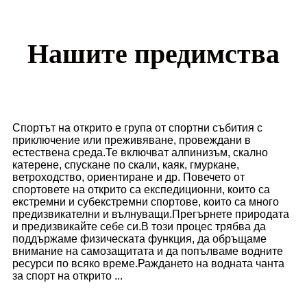
Нашите предимства
Спортът на открито е група от спортни събития с
приключение или преживяване, провеждани в
естествена среда.Те включват алпинизъм, скално
катерене, спускане по скали, каяк, гмуркане,
ветроходство, ориентиране и др. Повечето от
спортовете на открито са експедиционни, които са
екстремни и субекстремни спортове, които са много
предизвикателни и вълнуващи.Прегърнете природата
и предизвикайте себе си.В този процес трябва да
поддържаме физическата функция, да обръщаме
внимание на самозащитата и да попълваме водните
ресурси по всяко време.Раждането на водната чанта
за спорт на открито ...