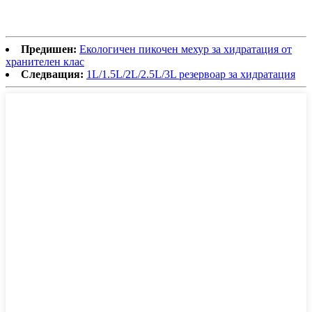
Предишен:
Екологичен пикочен мехур за хидратация от
хранителен клас
Следващия:
1L/1.5L/2L/2.5L/3L резервоар за хидратация