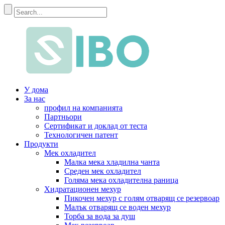
У дома
За нас
профил на компанията
Партньори
Сертификат и доклад от теста
Технологичен патент
Продукти
Мек охладител
Малка мека хладилна чанта
Среден мек охладител
Голяма мека охладителна раница
Хидратационен мехур
Пикочен мехур с голям отварящ се резервоар
Малък отварящ се воден мехур
Торба за вода за душ