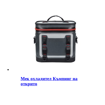
Мек охладител Къмпинг на
открито