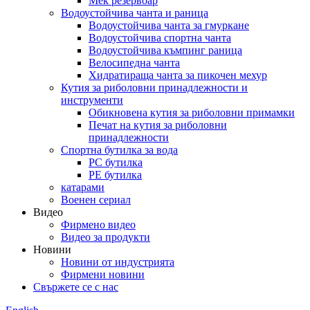
Мек резервоар
Водоустойчива чанта и раница
Водоустойчива чанта за гмуркане
Водоустойчива спортна чанта
Водоустойчива къмпинг раница
Велосипедна чанта
Хидратираща чанта за пикочен мехур
Кутия за риболовни принадлежности и
инструменти
Обикновена кутия за риболовни примамки
Печат на кутия за риболовни
принадлежности
Спортна бутилка за вода
PC бутилка
PE бутилка
катарами
Военен сериал
Видео
Фирмено видео
Видео за продукти
Новини
Новини от индустрията
Фирмени новини
Свържете се с нас