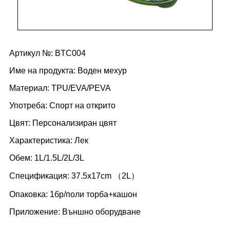
Артикул №: BTC004
Име на продукта: Воден мехур
Материал: TPU/EVA/PEVA
Употреба: Спорт на открито
Цвят: Персонализиран цвят
Характеристика: Лек
Обем: 1L/1.5L/2L/3L
Спецификация: 37.5x17cm （2L）
Опаковка: 1бр/поли торба+кашон
Приложение: Външно оборудване