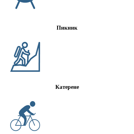
Пикник
Катерене