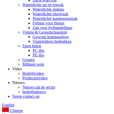
Zacht reservoir
Waterdichte tas en rugzak
Waterdichte duiktas
Waterdichte plunjezak
Waterdichte kampeerrugzak
Fietstas voor fietsen
Zak voor hydratatieblaas
Vistuig & Gereedschapskist
Gewone kunstaasdoos
Visgereidoos bedrukken
Sport bidon
PC-fles
PE-fles
Gespen
Militaire serie
Video
Bedrijfsvideo
Productenvideo
Nieuws
Nieuws uit de sector
bedrijfsnieuws
Neem contact op
English
Chinese