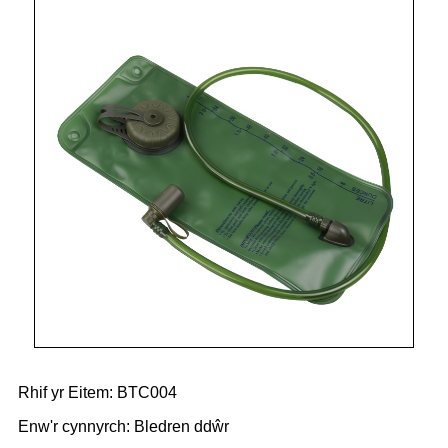
Rhif yr Eitem: BTC004
Enw'r cynnyrch: Bledren ddŵr