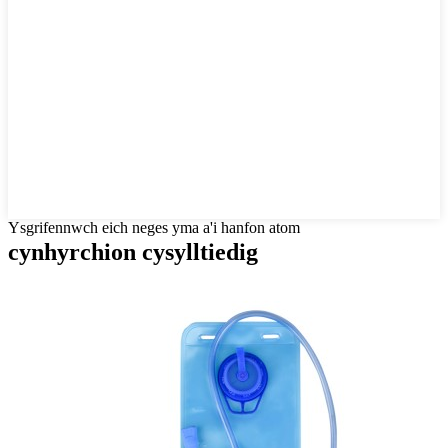
Ysgrifennwch eich neges yma a'i hanfon atom
cynhyrchion cysylltiedig