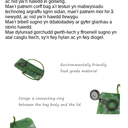
ac nid yw'n hawdd ei gollwng.
Mae'r patrwm corff bag a'r testun yn mabwysiadu
technoleg argraffu sgrin sidan, mae'r patrwm mor hir â
newydd, ac nid yw'n hawdd llewygu.
Mae'r bibell sugno yn ddatodadwy ar gyfer glanhau a
storio hawdd.
Mae dyluniad gorchudd gwrth-lwch y ffroenell sugno yn
atal casglu llwch, sy'n fwy hylan ac yn fwy diogel.