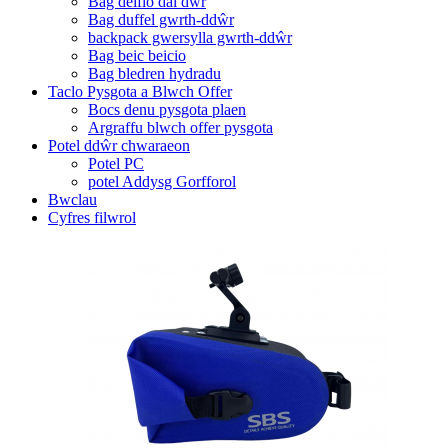
Bag deifio dal dwr
Bag duffel gwrth-ddŵr
backpack gwersylla gwrth-ddŵr
Bag beic beicio
Bag bledren hydradu
Taclo Pysgota a Blwch Offer
Bocs denu pysgota plaen
Argraffu blwch offer pysgota
Potel ddŵr chwaraeon
Potel PC
potel Addysg Gorfforol
Bwclau
Cyfres filwrol