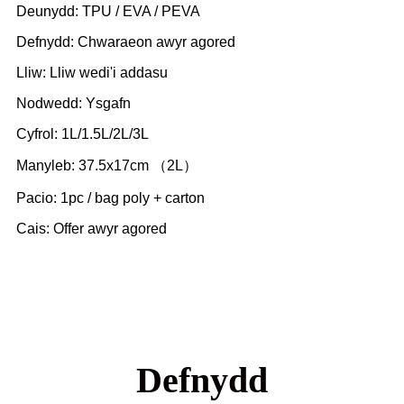
Deunydd: TPU / EVA / PEVA
Defnydd: Chwaraeon awyr agored
Lliw: Lliw wedi'i addasu
Nodwedd: Ysgafn
Cyfrol: 1L/1.5L/2L/3L
Manyleb: 37.5x17cm （2L）
Pacio: 1pc / bag poly + carton
Cais: Offer awyr agored
Defnydd