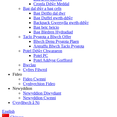
Cronfa Ddŵr Meddal
Bag dal dŵr a bag cefn
Bag Deifio dal dwr
Bag Duffel gwrth-ddŵr
Backpack Gwersylla gwrth-ddŵr
Bag beic beicio
Bag Bledren Hydradiad
Taclo Pysgota a Blwch Offer
Blwch Denu Pysgota Plaen
Argraffu Blwch Taclo Pysgota
Potel Ddŵr Chwaraeon
Potel PC
Potel Addysg Gorfforol
Bwclau
Cyfres Filwrol
Fideo
Fideo Cwmni
Cynhyrchion Fideo
Newyddion
Newyddion Diwydiant
Newyddion Cwmni
Cysylltwch â Ni
English