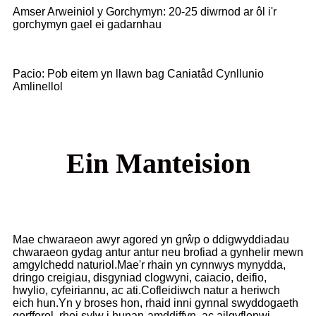
Amser Arweiniol y Gorchymyn: 20-25 diwrnod ar ôl i'r
gorchymyn gael ei gadarnhau
Pacio: Pob eitem yn llawn bag Caniatâd Cynllunio
Amlinellol
Ein Manteision
Mae chwaraeon awyr agored yn grŵp o ddigwyddiadau
chwaraeon gydag antur antur neu brofiad a gynhelir mewn
amgylchedd naturiol.Mae'r rhain yn cynnwys mynydda,
dringo creigiau, disgyniad clogwyni, caiacio, deifio,
hwylio, cyfeiriannu, ac ati.Cofleidiwch natur a heriwch
eich hun.Yn y broses hon, rhaid inni gynnal swyddogaeth
gorfforol, rhoi sylw i hunan-amddiffyn, ac ailgyflenwi