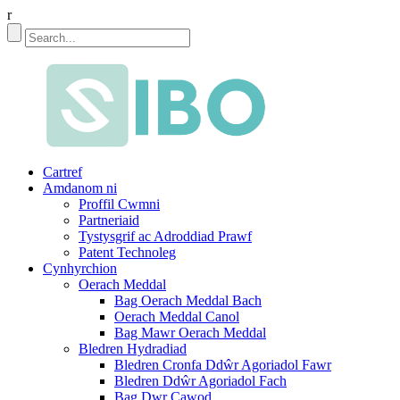
r
Cartref
Amdanom ni
Proffil Cwmni
Partneriaid
Tystysgrif ac Adroddiad Prawf
Patent Technoleg
Cynhyrchion
Oerach Meddal
Bag Oerach Meddal Bach
Oerach Meddal Canol
Bag Mawr Oerach Meddal
Bledren Hydradiad
Bledren Cronfa Ddŵr Agoriadol Fawr
Bledren Ddŵr Agoriadol Fach
Bag Dwr Cawod