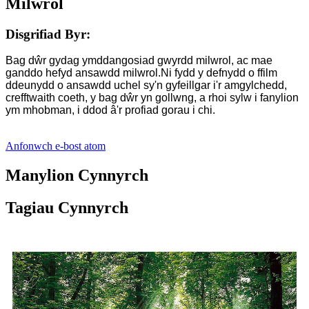
Milwrol
Disgrifiad Byr:
Bag dŵr gydag ymddangosiad gwyrdd milwrol, ac mae
ganddo hefyd ansawdd milwrol.Ni fydd y defnydd o ffilm
ddeunydd o ansawdd uchel sy'n gyfeillgar i'r amgylchedd,
crefftwaith coeth, y bag dŵr yn gollwng, a rhoi sylw i fanylion
ym mhobman, i ddod â'r profiad gorau i chi.
Anfonwch e-bost atom
Manylion Cynnyrch
Tagiau Cynnyrch