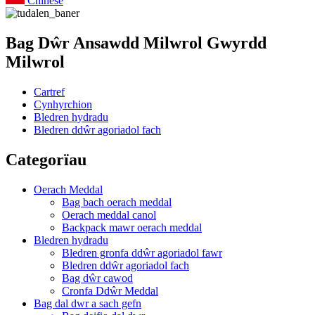
Chinese
Bag Dŵr Ansawdd Milwrol Gwyrdd
Milwrol
Cartref
Cynhyrchion
Bledren hydradu
Bledren ddŵr agoriadol fach
Categorïau
Oerach Meddal
Bag bach oerach meddal
Oerach meddal canol
Backpack mawr oerach meddal
Bledren hydradu
Bledren gronfa ddŵr agoriadol fawr
Bledren ddŵr agoriadol fach
Bag dŵr cawod
Cronfa Ddŵr Meddal
Bag dal dwr a sach gefn