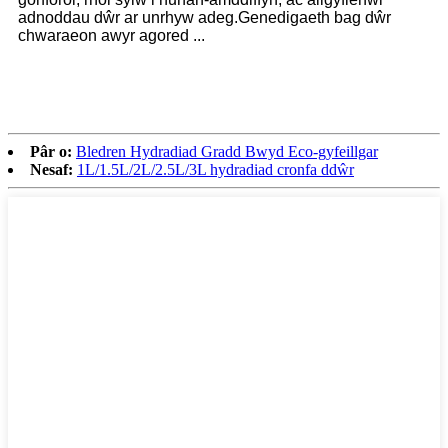
adnoddau dŵr ar unrhyw adeg.Genedigaeth bag dŵr
chwaraeon awyr agored ...
Pâr o:
Bledren Hydradiad Gradd Bwyd Eco-gyfeillgar
Nesaf:
1L/1.5L/2L/2.5L/3L hydradiad cronfa ddŵr