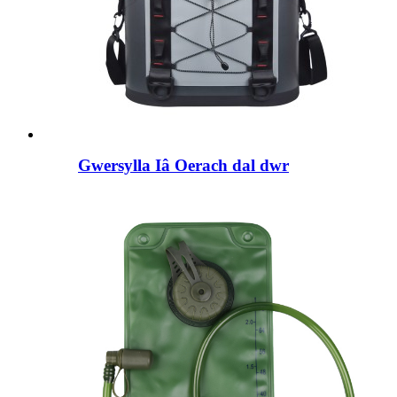
Gwersylla Iâ Oerach dal dwr