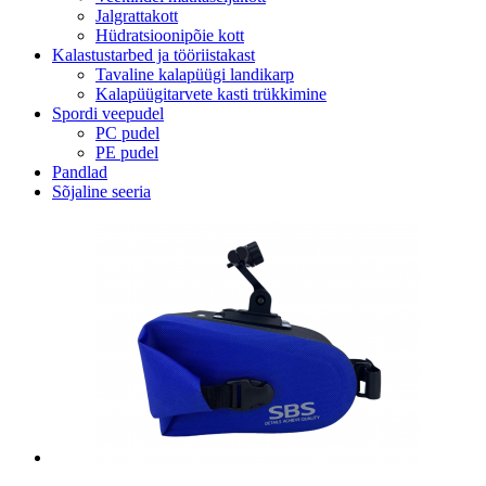
Jalgrattakott
Hüdratsioonipõie kott
Kalastustarbed ja tööriistakast
Tavaline kalapüügi landikarp
Kalapüügitarvete kasti trükkimine
Spordi veepudel
PC pudel
PE pudel
Pandlad
Sõjaline seeria