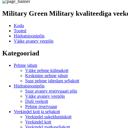
Military Green Military kvaliteediga veek
Kodu
Tooted
Hüdratsioonipõis
Väike avanev veepõis
Kategooriad
Pehme jahuti
Väike pehme külmakott
Keskmine pehme jahuti
Suur pehme jahedam seljakott
Hüdratsioonipõis
Suur avanev reservuaari põis
Väike avanev veepõis
Duši veekott
Pehme reservuaar
Veekindel kott ja seljakott
Veekindel sukeldumiskott
Veekindel kott
Veekindel matkaseljakott