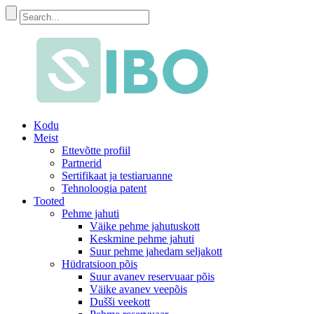
Kodu
Meist
Ettevõtte profiil
Partnerid
Sertifikaat ja testiaruanne
Tehnoloogia patent
Tooted
Pehme jahuti
Väike pehme jahutuskott
Keskmine pehme jahuti
Suur pehme jahedam seljakott
Hüdratsioon põis
Suur avanev reservuaar põis
Väike avanev veepõis
Dušši veekott