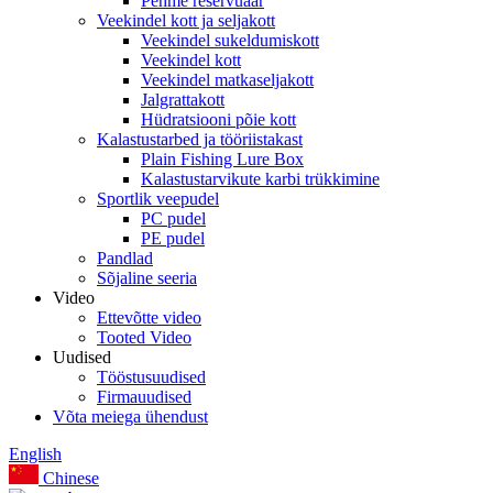
Pehme reservuaar
Veekindel kott ja seljakott
Veekindel sukeldumiskott
Veekindel kott
Veekindel matkaseljakott
Jalgrattakott
Hüdratsiooni põie kott
Kalastustarbed ja tööriistakast
Plain Fishing Lure Box
Kalastustarvikute karbi trükkimine
Sportlik veepudel
PC pudel
PE pudel
Pandlad
Sõjaline seeria
Video
Ettevõtte video
Tooted Video
Uudised
Tööstusuudised
Firmauudised
Võta meiega ühendust
English
Chinese