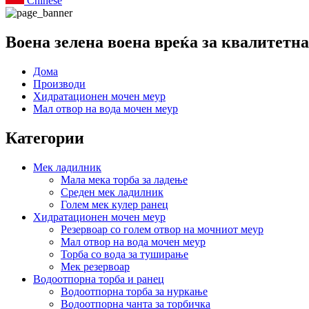
Chinese
Воена зелена воена вреќа за квалитетна
Дома
Производи
Хидратационен мочен меур
Мал отвор на вода мочен меур
Категории
Мек ладилник
Мала мека торба за ладење
Среден мек ладилник
Голем мек кулер ранец
Хидратационен мочен меур
Резервоар со голем отвор на мочниот меур
Мал отвор на вода мочен меур
Торба со вода за туширање
Мек резервоар
Водоотпорна торба и ранец
Водоотпорна торба за нуркање
Водоотпорна чанта за торбичка