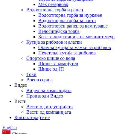
Мек резервоар
Водоотпорна торба и ранец
Водоотпорна торба за нуркање
Водоотпорна торба за чанта
Водоотпорен ранец за кампување
Велосипедска торба
Кеса за хидратација на мочниот меур
Кутија за риболов и алатки
Обична кутија за мамки за риболов
Печатење кутија за риболов
Спортско шише со вода
Шише за компјутер
Шише од ЈП
Токи
Воена серија
Видео
Видео на компанијата
Производи Видео
Вести
Вести од индустријата
Вести од компанијата
Контактирајте не
English