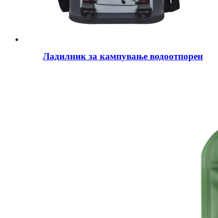
Ладилник за кампување водоотпорен