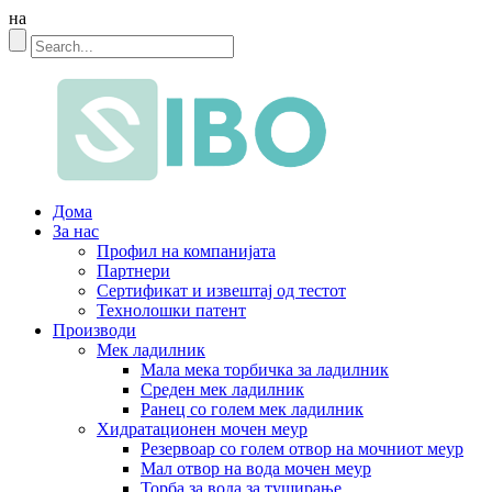
на
Дома
За нас
Профил на компанијата
Партнери
Сертификат и извештај од тестот
Технолошки патент
Производи
Мек ладилник
Мала мека торбичка за ладилник
Среден мек ладилник
Ранец со голем мек ладилник
Хидратационен мочен меур
Резервоар со голем отвор на мочниот меур
Мал отвор на вода мочен меур
Торба за вода за туширање