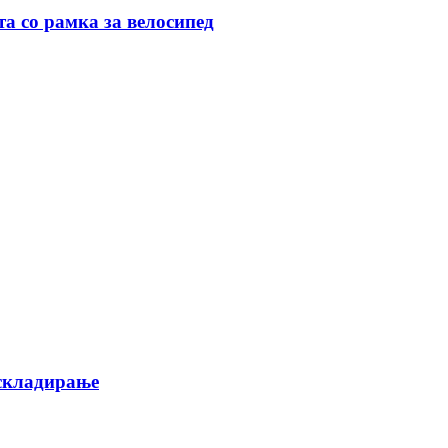
та со рамка за велосипед
 складирање