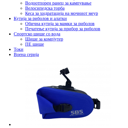
Водоотпорен ранец за кампување
Велосипедска торба
Кеса за хидратација на мочниот меур
Кутија за риболов и алатки
Обична кутија за мамки за риболов
Печатење кутија за прибор за риболов
Спортско шише со вода
Шише за компјутер
ПЕ шише
Токи
Воена серија