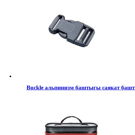
Buckle альпинизм баштыгы саякат баш