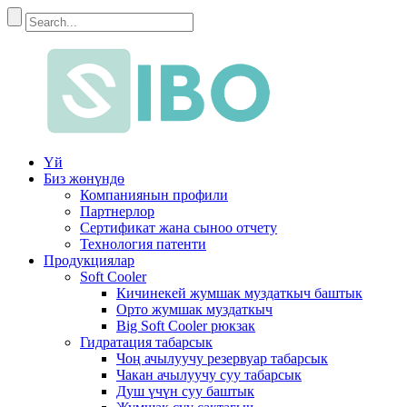
Үй
Биз жөнүндө
Компаниянын профили
Партнерлор
Сертификат жана сыноо отчету
Технология патенти
Продукциялар
Soft Cooler
Кичинекей жумшак муздаткыч баштык
Орто жумшак муздаткыч
Big Soft Cooler рюкзак
Гидратация табарсык
Чоң ачылуучу резервуар табарсык
Чакан ачылуучу суу табарсык
Душ үчүн суу баштык