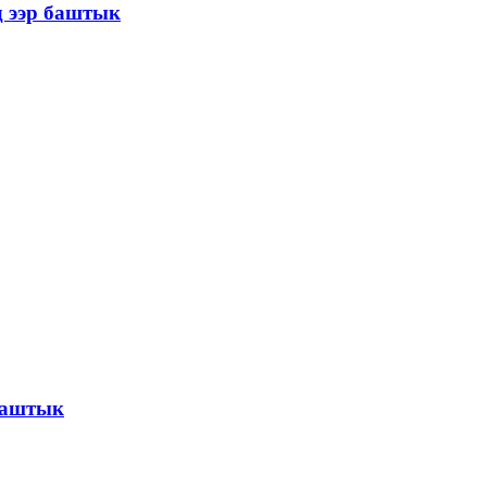
д ээр баштык
 баштык