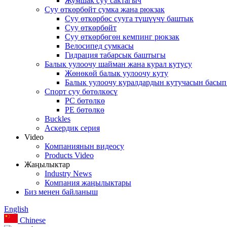
Жумшак суу сактагыч
Суу өткөрбөйт сумка жана рюкзак
Суу өткөрбөс сууга түшүүчү баштык
Суу өткөрбөйт
Суу өткөрбөгөн кемпинг рюкзак
Велосипед сумкасы
Гидрация табарсык баштыгы
Балык уулоочу шайман жана курал кутусу
Жөнөкөй балык уулоочу куту
Балык уулоочу куралдардын кутучасын басып
Спорт суу бөтөлкөсү
PC бөтөлкө
PE бөтөлкө
Buckles
Аскердик серия
Video
Компаниянын видеосу
Products Video
Жаңылыктар
Industry News
Компания жаңылыктары
Биз менен байланыш
English
Chinese