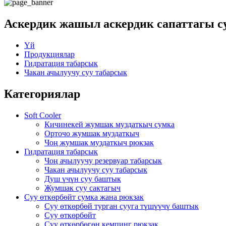
Аскердик жашыл аскердик сапаттагы с
Үй
Продукциялар
Гидратация табарсык
Чакан ачылуучу суу табарсык
Категориялар
Soft Cooler
Кичинекей жумшак муздаткыч сумка
Орточо жумшак муздаткыч
Чоң жумшак муздаткыч рюкзак
Гидратация табарсык
Чоң ачылуучу резервуар табарсык
Чакан ачылуучу суу табарсык
Душ үчүн суу баштык
Жумшак суу сактагыч
Суу өткөрбөйт сумка жана рюкзак
Суу өткөрбөй турган сууга түшүүчү баштык
Суу өткөрбөйт
Суу өткөрбөгөн кемпинг рюкзак