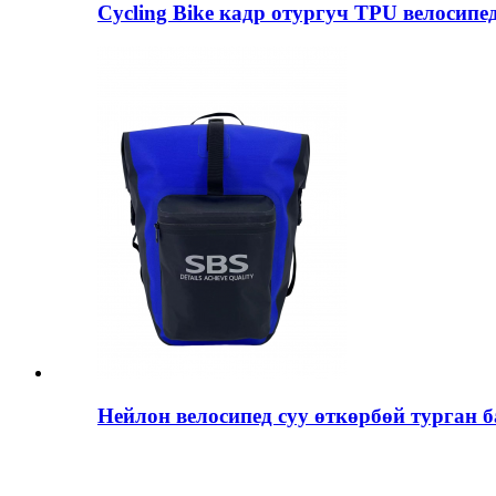
Cycling Bike кадр отургуч TPU велосипе
Нейлон велосипед суу өткөрбөй турган