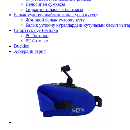
Велосипед сумкасы
Гидрация табарсык баштыгы
Балык уулоочу шайман жана курал кутусу
Жөнөкөй балык уулоочу куту
Балык уулоочу куралдардын кутучасын басып чыга
Спорттук суу бөтөлкө
PC бөтөлкө
PE бөтөлкө
Buckles
Аскердик серия