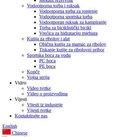
Mekani rezervoar
Vodootporna torba i ruksak
Vodootporna torba za ronjenje
Vodootporna sportska torba
Vodootporan ruksak za kampiranje
Torba za biciklistički bicikl
Vrećica za hidrataciju mjehura
Kutija za ribolov i alat
Obična kutija za mamac za ribolov
Tiskanje kutije za ribolovni pribor
Sportska boca za vodu
PC boca
PE boca
Kopče
Vojna serija
Video
Video tvrtke
Video o proizvodima
Vijesti
Vijesti iz industrije
Vijesti tvrtke
Kontaktirajte nas
English
Chinese