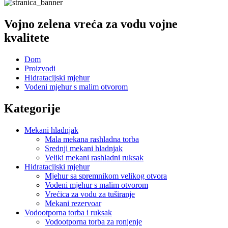
Vojno zelena vreća za vodu vojne
kvalitete
Dom
Proizvodi
Hidratacijski mjehur
Vodeni mjehur s malim otvorom
Kategorije
Mekani hladnjak
Mala mekana rashladna torba
Srednji mekani hladnjak
Veliki mekani rashladni ruksak
Hidratacijski mjehur
Mjehur sa spremnikom velikog otvora
Vodeni mjehur s malim otvorom
Vrećica za vodu za tuširanje
Mekani rezervoar
Vodootporna torba i ruksak
Vodootporna torba za ronjenje