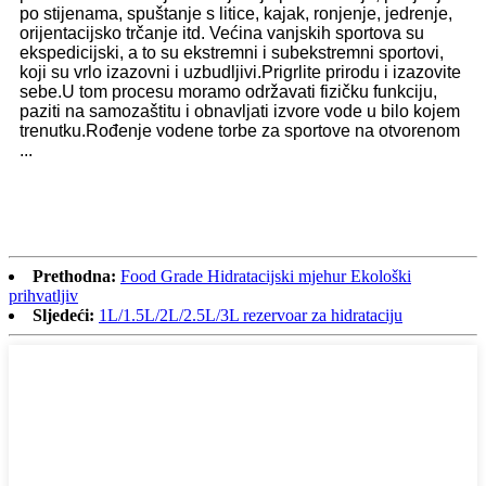
po stijenama, spuštanje s litice, kajak, ronjenje, jedrenje,
orijentacijsko trčanje itd. Većina vanjskih sportova su
ekspedicijski, a to su ekstremni i subekstremni sportovi,
koji su vrlo izazovni i uzbudljivi.Prigrlite prirodu i izazovite
sebe.U tom procesu moramo održavati fizičku funkciju,
paziti na samozaštitu i obnavljati izvore vode u bilo kojem
trenutku.Rođenje vodene torbe za sportove na otvorenom
...
Prethodna:
Food Grade Hidratacijski mjehur Ekološki
prihvatljiv
Sljedeći:
1L/1.5L/2L/2.5L/3L rezervoar za hidrataciju