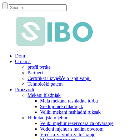
Dom
O nama
profil tvrtke
Partneri
Certifikat i izvješće o ispitivanju
Tehnološki patent
Proizvodi
Mekani hladnjak
Mala mekana rashladna torba
Srednji meki hladnjak
Veliki mekani rashladni ruksak
Hidratacijski mjehur
Veliki mjehur rezervoara za otvaranje
Vodeni mjehur s malim otvorom
Vrećica za vodu za tuširanje