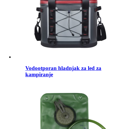
Vodootporan hladnjak za led za
kampiranje