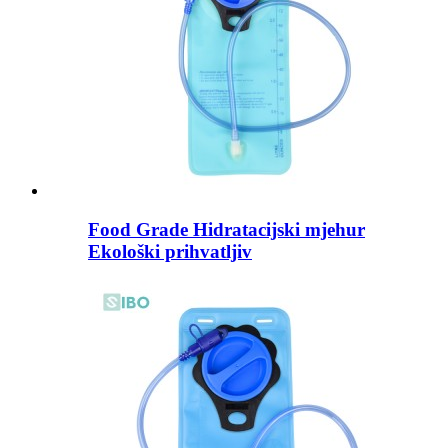
Food Grade Hidratacijski mjehur
Ekološki prihvatljiv