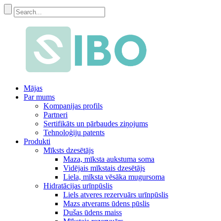
Mājas
Par mums
Kompanijas profils
Partneri
Sertifikāts un pārbaudes ziņojums
Tehnoloģiju patents
Produkti
Mīksts dzesētājs
Maza, mīksta aukstuma soma
Vidējais mīkstais dzesētājs
Liela, mīksta vēsāka mugursoma
Hidratācijas urīnpūslis
Liels atveres rezervuārs urīnpūslis
Mazs atverams ūdens pūslis
Dušas ūdens maiss