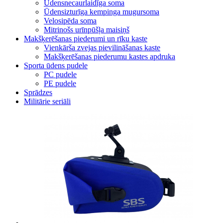
Ūdensnecaurlaidīga soma
Ūdensizturīga kempinga mugursoma
Velosipēda soma
Mitrinošs urīnpūšļa maisiņš
Makšķerēšanas piederumi un rīku kaste
Vienkārša zvejas pievilināšanas kaste
Makšķerēšanas piederumu kastes apdruka
Sporta ūdens pudele
PC pudele
PE pudele
Sprādzes
Militārie seriāli