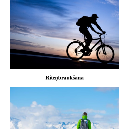
Riteņbraukšana