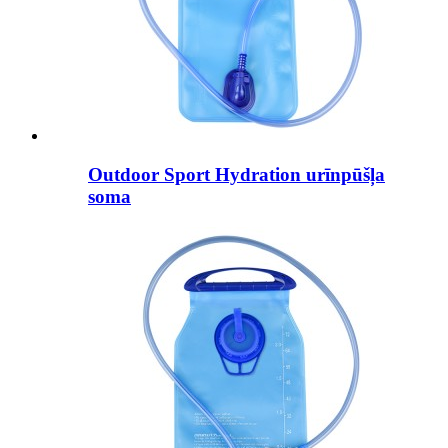
Outdoor Sport Hydration urīnpūšļa
soma