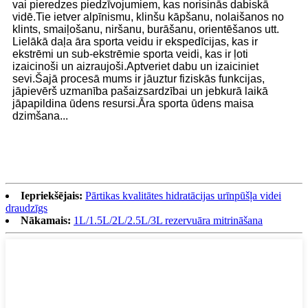
vai pieredzes piedzīvojumiem, kas norisinās dabiskā
vidē.Tie ietver alpīnismu, klinšu kāpšanu, nolaišanos no
klints, smaiļošanu, niršanu, burāšanu, orientēšanos utt.
Lielākā daļa āra sporta veidu ir ekspedīcijas, kas ir
ekstrēmi un sub-ekstrēmie sporta veidi, kas ir ļoti
izaicinoši un aizraujoši.Aptveriet dabu un izaiciniet
sevi.Šajā procesā mums ir jāuztur fiziskās funkcijas,
jāpievērš uzmanība pašaizsardzībai un jebkurā laikā
jāpapildina ūdens resursi.Āra sporta ūdens maisa
dzimšana...
Iepriekšējais:
Pārtikas kvalitātes hidratācijas urīnpūšļa videi
draudzīgs
Nākamais:
1L/1.5L/2L/2.5L/3L rezervuāra mitrināšana