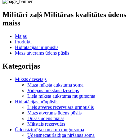
Militāri zaļš Militāras kvalitātes ūdens
maiss
Mājas
Produkti
Hidratācijas urīnpūslis
Mazs atverams ūdens pūslis
Kategorijas
Mīksts dzesētājs
Maza mīksta aukstuma soma
Vidējais mīkstais dzesētājs
Liela mīksta aukstuma mugursoma
Hidratācijas urīnpūslis
Liels atveres rezervuāra urīnpūslis
Mazs atverams ūdens pūslis
Dušas ūdens maiss
Mīkstais rezervuārs
Ūdensizturīga soma un mugursoma
Ūdensnecaurlaidīga niršanas soma