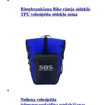
Riteņbraukšana Bike rāmja sēdeklis
TPU velosipēda sēdekļu soma
Neilona velosipēda
ūdensnecaurlaidīga uzglabāšanas