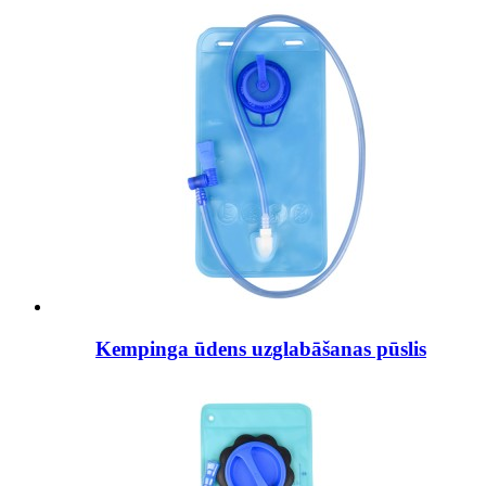
Kempinga ūdens uzglabāšanas pūslis