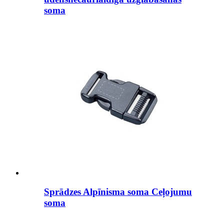
soma
Sprādzes Alpīnisma soma Ceļojumu
soma