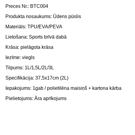
Preces Nr.: BTC004
Produkta nosaukums: Ūdens pūslis
Materiāls: TPU/EVA/PEVA
Lietošana: Sports brīvā dabā
Krāsa: pielāgota krāsa
Iezīme: viegls
Tilpums: 1L/1,5L/2L/3L
Specifikācija: 37,5x17cm (2L)
Iepakojums: 1gab / polietilēna maisiņš + kartona kārba
Pielietojums: Āra aprīkojums