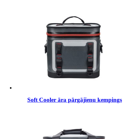
Soft Cooler āra pārgājienu kempings