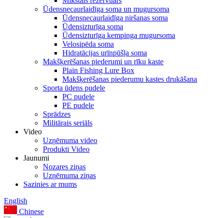
Mīkstais rezervuārs
Ūdensnecaurlaidīga soma un mugursoma
Ūdensnecaurlaidīga niršanas soma
Ūdensizturīga soma
Ūdensizturīga kempinga mugursoma
Velosipēda soma
Hidratācijas urīnpūšļa soma
Makšķerēšanas piederumi un rīku kaste
Plain Fishing Lure Box
Makšķerēšanas piederumu kastes drukāšana
Sporta ūdens pudele
PC pudele
PE pudele
Sprādzes
Militārais seriāls
Video
Uzņēmuma video
Produkti Video
Jaunumi
Nozares ziņas
Uzņēmuma ziņas
Sazinies ar mums
English
Chinese