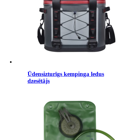
Ūdensizturīgs kempinga ledus
dzesētājs