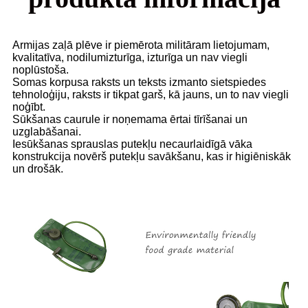
Armijas zaļā plēve ir piemērota militāram lietojumam,
kvalitatīva, nodilumizturīga, izturīga un nav viegli
noplūstoša.
Somas korpusa raksts un teksts izmanto sietspiedes
tehnoloģiju, raksts ir tikpat garš, kā jauns, un to nav viegli
noģībt.
Sūkšanas caurule ir noņemama ērtai tīrīšanai un
uzglabāšanai.
Iesūkšanas sprauslas putekļu necaurlaidīgā vāka
konstrukcija novērš putekļu savākšanu, kas ir higiēniskāk
un drošāk.