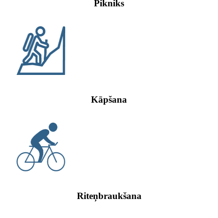
Pikniks
Kāpšana
Riteņbraukšana