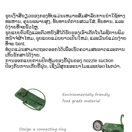
ຮູບເງົາສີຂຽວຂອງກອງທັບແມ່ນເຫມາະສົມສໍາລັບການນໍາໃຊ້ທາງ
ທະຫານ, ຄຸນນະພາບສູງ, ທົນທານຕໍ່ການສວມໃສ່, ທົນທານ, ແລະ
ບໍ່ງ່າຍທີ່ຈະຮົ່ວໄຫຼ.
ຮູບ​ແບບ​ຕົວ​ຖົງ​ແລະ​ຕົວ​ຫນັງ​ສື​ໄດ້​ຮັບ​ຮອງ​ເອົາ​ເຕັກ​ໂນ​ໂລ​ຊີ​ການ​ພິມ​
ຫນ້າ​ຈໍ​ຜ້າ​ໄຫມ​, ຮູບ​ແບບ​ແມ່ນ​ຍາວ​ເປັນ​ໃຫມ່​, ແລະ​ມັນ​ບໍ່​ແມ່ນ​ງ່າຍ​
ທີ່​ຈະ faint​.
ທໍ່ດູດແມ່ນສາມາດຖອດອອກໄດ້ເພື່ອເຮັດຄວາມສະອາດແລະການ
ເກັບຮັກສາໄດ້ງ່າຍ.
ການອອກແບບການປົກຫຸ້ມຂອງຂີ້ຝຸ່ນຂອງ nozzle suction
ປ້ອງກັນການເກັບຂີ້ຝຸ່ນ, ເຊິ່ງມີສຸຂະອະນາໄມແລະປອດໄພກວ່າ.