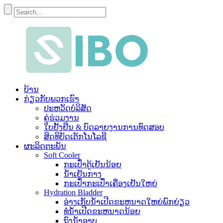
ບ້ານ
ກ່ຽວ​ກັບ​ພວກ​ເຮົາ
ປະ​ຫວັດ​ບໍ​ລິ​ສັດ
ຄູ່ຮ່ວມງານ
ໃບຢັ້ງຢືນ & ບົດລາຍງານການທົດສອບ
ສິດທິບັດເຕັກໂນໂລຊີ
ຜະລິດຕະພັນ
Soft Cooler
ກະເປົ໋າຕູ້ເຢັນນ້ອຍ
ນ້ຳເຢັນກາງ
ກະເປົ໋າກະເປົ໋າເຄື່ອງເຢັນໃຫຍ່
Hydration Bladder
ອ່າງເກັບນໍ້າເປີດຂະຫນາດໃຫຍ່ພົກຍ່ຽວ
ທໍ່ນ້ໍາເປີດຂະຫນາດນ້ອຍ
ຖົງນໍ້າອາບ