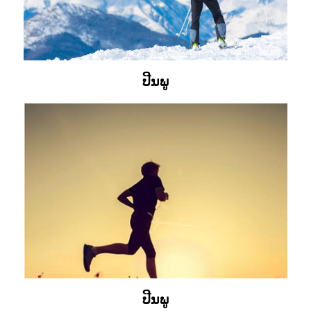
ປີນພູ
ປີນພູ