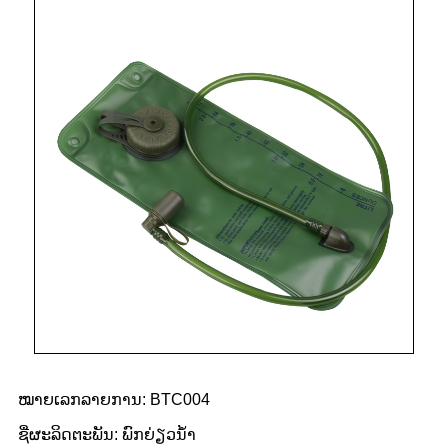
ໝາຍເລກລາຍການ: BTC004
ຊື່ຜະລິດຕະພັນ: ພົກຍ່ຽວນ້ໍາ