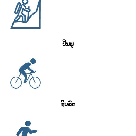
ປີນພູ
ຖີບລົດ