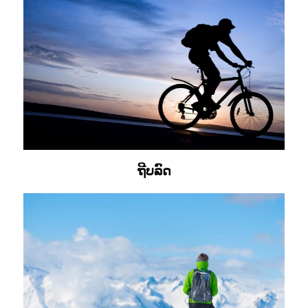
ຖີບລົດ