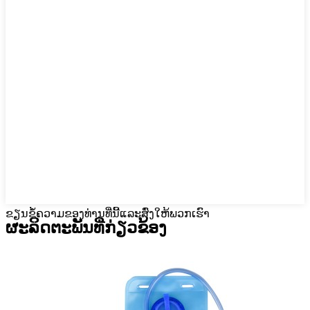
ຂຽນຂໍ້ຄວາມຂອງທ່ານທີ່ນີ້ແລະສົ່ງໃຫ້ພວກເຮົາ
ຜະ​ລິດ​ຕະ​ພັນ​ທີ່​ກ່ຽວ​ຂ້ອງ