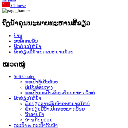
Chinese
ຖົງນ້ໍາຄຸນນະພາບທະຫານສີຂຽວ
ບ້ານ
ຜະລິດຕະພັນ
ພົກຍ່ຽວໃຫ້ນ້ໍາ
ພົກຍ່ຽວມີນ້ໍາເປີດຂະຫນາດນ້ອຍ
ໝວດໝູ່
Soft Cooler
ກະເປົ໋າຕູ້ເຢັນນ້ອຍ
ຕູ້ເຢັນອ່ອນກາງ
ກະເປົ໋າກະເປົ໋າເຄື່ອງເຢັນຂະໜາດໃຫຍ່
ພົກຍ່ຽວໃຫ້ນ້ໍາ
ພົກຍ່ຽວອ່າງເກັບນ້ໍາຂະຫນາດໃຫຍ່
ພົກຍ່ຽວມີນ້ໍາເປີດຂະຫນາດນ້ອຍ
ຖົງອາບນ້ໍາ
ອ່າງເກັບນອ່ອນ
ກະເປົ໋າ & ກະເປົ໋າກັນນໍ້າ