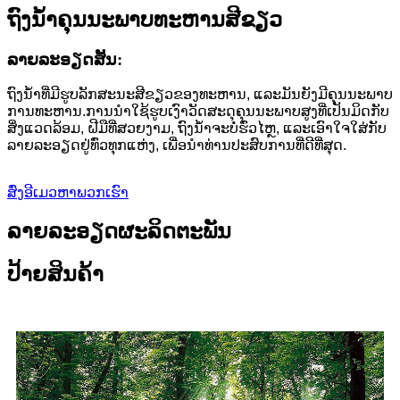
ຖົງນ້ໍາຄຸນນະພາບທະຫານສີຂຽວ
ລາຍ​ລະ​ອຽດ​ສັ້ນ​:
ຖົງນ້ໍາທີ່ມີຮູບລັກສະນະສີຂຽວຂອງທະຫານ, ແລະມັນຍັງມີຄຸນນະພາບ
ການທະຫານ.ການນໍາໃຊ້ຮູບເງົາວັດສະດຸຄຸນນະພາບສູງທີ່ເປັນມິດກັບ
ສິ່ງແວດລ້ອມ, ຝີມືທີ່ສວຍງາມ, ຖົງນ້ໍາຈະບໍ່ຮົ່ວໄຫຼ, ແລະເອົາໃຈໃສ່ກັບ
ລາຍລະອຽດຢູ່ທົ່ວທຸກແຫ່ງ, ເພື່ອນໍາທ່ານປະສົບການທີ່ດີທີ່ສຸດ.
ສົ່ງອີເມວຫາພວກເຮົາ
ລາຍລະອຽດຜະລິດຕະພັນ
ປ້າຍສິນຄ້າ