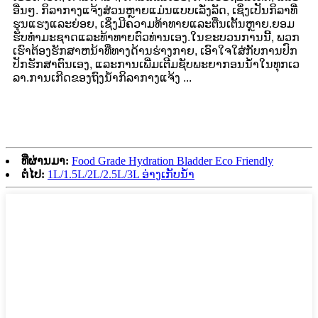
ອື່ນໆ. ກິລາກາງແຈ້ງສ່ວນຫຼາຍແມ່ນແບບເລັ່ງລັດ, ເຊິ່ງເປັນກິລາທີ່
ຮຸນແຮງແລະຍ່ອຍ, ເຊິ່ງມີຄວາມທ້າທາຍແລະຕື່ນເຕັ້ນຫຼາຍ.ຍອມ
ຮັບທໍາມະຊາດແລະທ້າທາຍຕົວທ່ານເອງ.ໃນ​ຂະ​ບວນ​ການ​ນີ້, ພວກ​
ເຮົາ​ຕ້ອງ​ຮັກ​ສາ​ຫນ້າ​ທີ່​ທາງ​ດ້ານ​ຮ່າງ​ກາຍ, ເອົາ​ໃຈ​ໃສ່​ກັບ​ການ​ປົກ​
ປັກ​ຮັກ​ສາ​ຕົນ​ເອງ, ແລະ​ການ​ເພີ່ມ​ເຕີມ​ຊັບ​ພະ​ຍາ​ກອນ​ນ​້​ໍ​າ​ໃນ​ທຸກ​ເວ​
ລາ.ການເກີດຂອງຖົງນ້ໍາກິລາກາງແຈ້ງ ...
ທີ່ຜ່ານມາ:
Food Grade Hydration Bladder Eco Friendly
ຕໍ່ໄປ:
1L/1.5L/2L/2.5L/3L ອ່າງເກັບນ້ຳ