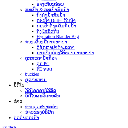
ອ່າງເກັບນອ່ອນ
ກະເປົ໋າ & ກະເປົ໋າກັນນໍ້າ
ຖົງດໍານ້ໍາກັນນ້ໍາ
ກະເປົ໋າ Duffel ກັນນ້ໍາ
ກະເປົ໋າຕັ້ງແຄ້ມກັນນ້ຳ
ຖົງໃສ່ລົດຖີບ
Hydration Bladder Bag
ກ່ອງເຄື່ອງມືການຫາປາ
ຕູ້ຊັກຫາປາທຳມະດາ
ການພິມກ່ອງໂຕ້ຕອບການຫາປາ
ຕຸກກະຕານ້ຳກິລາ
ຕຸກ PC
PE ຂວດ
buckles
ຊຸດທະຫານ
ວິດີໂອ
ວິດີໂອຂອງບໍລິສັດ
ວິດີໂອຜະລິດຕະພັນ
ຂ່າວ
ຂ່າວອຸດສາຫະກໍາ
ຂ່າວຂອງບໍລິສັດ
ຕິດ​ຕໍ່​ພວກ​ເຮົາ
English