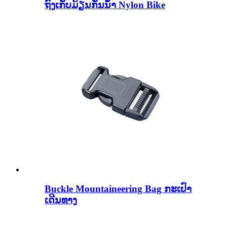
ຖົງເກັບມ້ຽນກັນນໍ້າ Nylon Bike
Buckle Mountaineering Bag ກະເປົາ
ເດີນທາງ