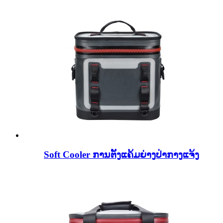
Soft Cooler ການຕັ້ງແຄ້ມຍ່າງປ່າກາງແຈ້ງ