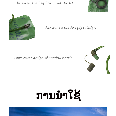
ການນໍາໃຊ້