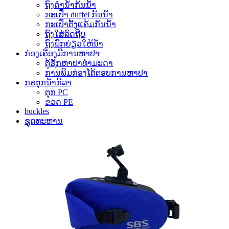
ຖົງດໍານ້ໍາກັນນ້ໍາ
ກະເປົ໋າ duffel ກັນນ້ໍາ
ກະເປົ໋າຕັ້ງແຄ້ມກັນນ້ຳ
ຖົງໃສ່ລົດຖີບ
ຖົງພົກຍ່ຽວໃຫ້ນ້ໍາ
ກ່ອງເຄື່ອງມືການຫາປາ
ຕູ້ຊັກຫາປາທຳມະດາ
ການພິມກ່ອງໂຕ້ຕອບການຫາປາ
ກະຕຸກນ້ຳກິລາ
ຕຸກ PC
ຂວດ PE
buckles
ຊຸດທະຫານ