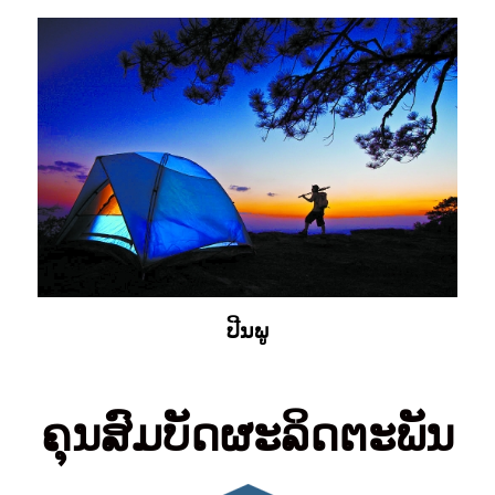
ປີນພູ
ຄຸນສົມບັດຜະລິດຕະພັນ