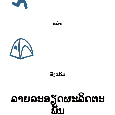
ແລ່ນ
ຕັ້ງແຄ້ມ
ລາຍ​ລະ​ອຽດ​ຜະ​ລິດ​ຕະ​
ພັນ​