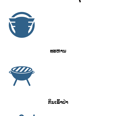
ທະຫານ
ກິນເຂົ້າປ່າ