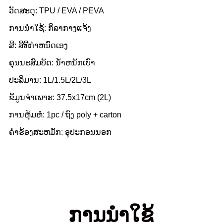
ວັດສະດຸ: TPU / EVA / PEVA
ການນໍາໃຊ້: ກິລາກາງແຈ້ງ
ສີ: ສີທີ່ກໍາຫນົດເອງ
ຄຸນນະສົມບັດ: ນ້ໍາຫນັກເບົາ
ປະລິມານ: 1L/1.5L/2L/3L
ຂໍ້ມູນຈໍາເພາະ: 37.5x17cm (2L)
ການຫຸ້ມຫໍ່: 1pc / ຖົງ poly + carton
ຄໍາຮ້ອງສະຫມັກ: ອຸປະກອນນອກ
ການນໍາໃຊ້