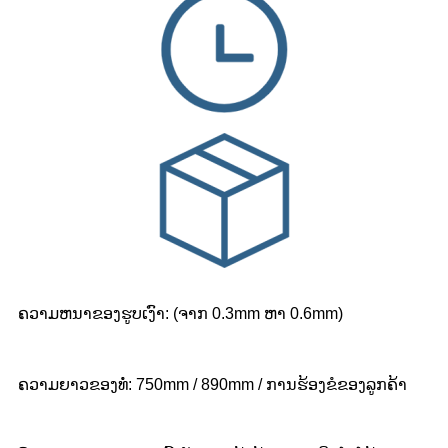
ຄວາມຫນາຂອງຮູບເງົາ: (ຈາກ 0.3mm ຫາ 0.6mm)
ຄວາມຍາວຂອງທໍ່: 750mm / 890mm / ການຮ້ອງຂໍຂອງລູກຄ້າ