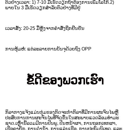
ຕົວຢ່າງເວລາ: 1) 7-10 ມື້ເຮັດວຽກຖ້າຕ້ອງການເພີ່ມໂລໂກ້.2)
ພາຍໃນ 3 ມື້ເຮັດວຽກສໍາລັບຕົວຢ່າງທີ່ມີຢູ່
ເວລາສັ່ງ: 20-25 ມື້ຫຼັງຈາກຄໍາສັ່ງຖືກຢືນຢັນ
ການຫຸ້ມຫໍ່: ແຕ່ລະລາຍການບັນຈຸດ້ວຍຖົງ OPP
ຂໍ້ດີຂອງພວກເຮົາ
ກິລາກາງແຈ້ງແມ່ນກຸ່ມຂອງກິດຈະກໍາກິລາທີ່ມີການຜະຈົນໄພຫຼື
ປະສົບການການຜະຈົນໄພທີ່ຈັດຂຶ້ນໃນສະພາບແວດລ້ອມທໍາມະ
ຊາດ.ເຫຼົ່ານີ້ລວມມີການປີນພູ, ປີນຫນ້າຜາ, ການຖອກເທກຜາ,
ເຮືອຄາຍັກ, ການດໍານ້ໍາ, ການແລ່ນເຮືອ, ການປະຖົມນິເທດ, ແລະ