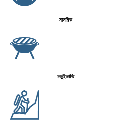
সামরিক
চড়ুইভাতি