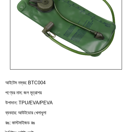
আইটেম নম্বর: BTC004
পণ্যের নাম: জল মূত্রাশয়
উপাদান: TPU/EVA/PEVA
ব্যবহার: আউটডোর খেলাধুলা
রঙ: কাস্টমাইজড রঙ