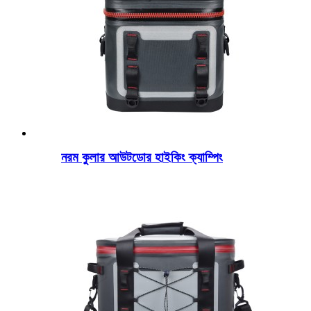
নরম কুলার আউটডোর হাইকিং ক্যাম্পিং