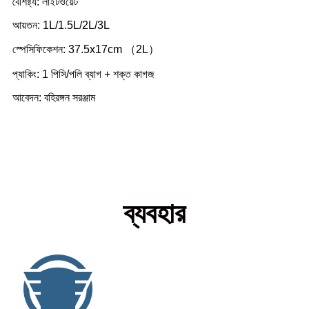
বৈশিষ্ট্য: লাইটওয়েট
আয়তন: 1L/1.5L/2L/3L
স্পেসিফিকেশন: 37.5x17cm （2L）
প্যাকিং: 1 পিসি/পলি ব্যাগ + শক্ত কাগজ
আবেদন: বহিরঙ্গন সরঞ্জাম
ব্যবহার