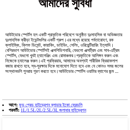
আমাদের সুবিধা
আউটডোর স্পোর্টস হল একটি প্রাকৃতিক পরিবেশে অনুষ্ঠিত দুঃসাহসিক বা অভিজ্ঞতার
দুঃসাহসিক ক্রীড়া ইভেন্টগুলির একটি গ্রুপ।এর মধ্যে রয়েছে পর্বতারোহণ, রক
ক্লাইম্বিং, ক্লিফ ডিসেন্ট, কায়াকিং, ডাইভিং, সেলিং, ওরিয়েন্টিয়ারিং ইত্যাদি।
বেশিরভাগ আউটডোর স্পোর্টসই এক্সপিডিশনারি, যেগুলো এক্সট্রিম এবং সাব-এট্রিম
স্পোর্টস, যেগুলো খুবই চ্যালেঞ্জিং এবং রোমাঞ্চকর।প্রকৃতিকে আলিঙ্গন করুন এবং
নিজেকে চ্যালেঞ্জ করুন।এই প্রক্রিয়ায়, আমাদের অবশ্যই শারীরিক ক্রিয়াকলাপ
বজায় রাখতে হবে, স্ব-সুরক্ষার দিকে মনোযোগ দিতে হবে এবং যে কোনও সময় জলের
সংস্থানগুলি পুনরায় পূরণ করতে হবে।আউটডোর স্পোর্টস ওয়াটার ব্যাগের জন্ম ...
আগে:
ফুড গ্রেড হাইড্রেশন ব্লাডার ইকো ফ্রেন্ডলি
পরবর্তী:
1L/1.5L/2L/2.5L/3L জলাধার হাইড্রেশন