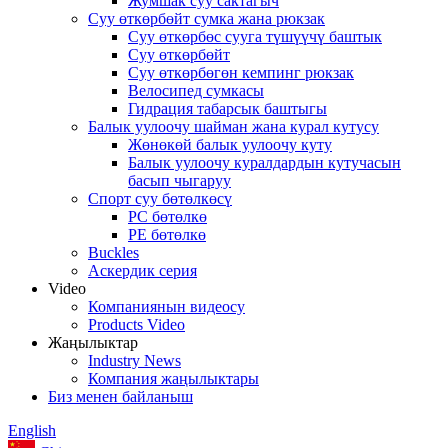
Жумшак суу сактагыч
Суу өткөрбөйт сумка жана рюкзак
Суу өткөрбөс сууга түшүүчү баштык
Суу өткөрбөйт
Суу өткөрбөгөн кемпинг рюкзак
Велосипед сумкасы
Гидрация табарсык баштыгы
Балык уулоочу шайман жана курал кутусу
Жөнөкөй балык уулоочу куту
Балык уулоочу куралдардын кутучасын
басып чыгаруу
Спорт суу бөтөлкөсү
PC бөтөлкө
PE бөтөлкө
Buckles
Аскердик серия
Video
Компаниянын видеосу
Products Video
Жаңылыктар
Industry News
Компания жаңылыктары
Биз менен байланыш
English