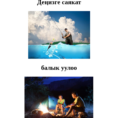
Деңизге саякат
балык уулоо