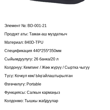
Элемент №: BD-001-21
Продукт аты: Тамак-аш муздаткыч
Материал: 840D-TPU
Спецификация 440*255*350мм
Сыйымдуулугу: 26 банка/20 л
Колдонуу: Кемпинг / Жөө жүрүү / Сыртка чыгуу
Түсү: Кочкул көк/ Ыңгайлаштырылган
Өзгөчөлүгү: Portable
Функциясы: Салкын кармаңыз
Колдонмо: Тышкы жабдуулар