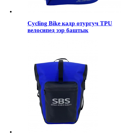
Cycling Bike кадр отургуч TPU
велосипед ээр баштык