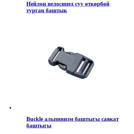
Нейлон велосипед суу өткөрбөй
турган баштык
Buckle альпинизм баштыгы саякат
баштыгы