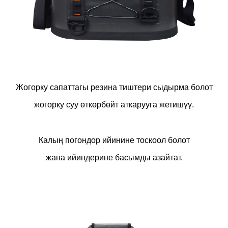
Жогорку сапаттагы резина тиштери сыдырма болот
жогорку суу өткөрбөйт аткарууга жетишүү.
Калың погондор ийинине тоскоол болот
жана ийиндерине басымды азайтат.