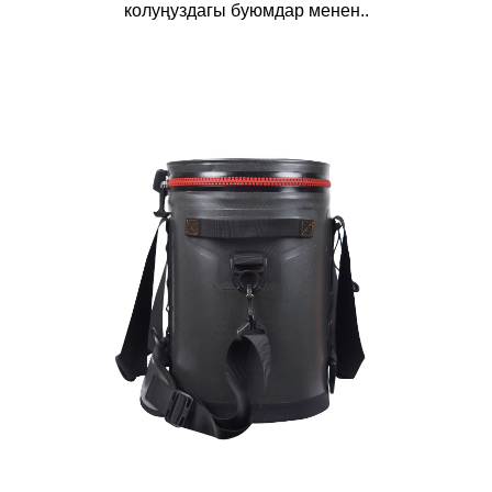
колуңуздагы буюмдар менен..