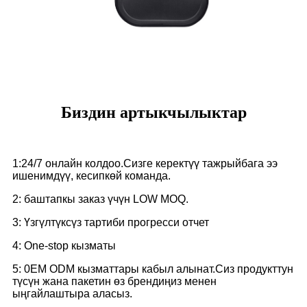
Биздин артыкчылыктар
1:24/7 онлайн колдоо.Сизге керектүү тажрыйбага ээ
ишенимдүү, кесипкөй команда.
2: баштапкы заказ үчүн LOW MOQ.
3: Үзгүлтүксүз тартиби прогресси отчет
4: One-stop кызматы
5: 0EM ODM кызматтары кабыл алынат.Сиз продукттун
түсүн жана пакетин өз брендиңиз менен
ыңгайлаштыра аласыз.