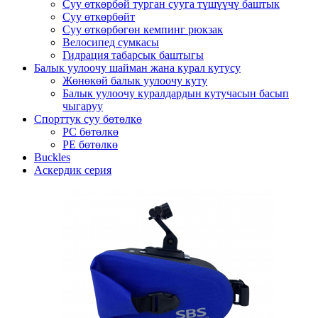
Суу өткөрбөй турган сууга түшүүчү баштык
Суу өткөрбөйт
Суу өткөрбөгөн кемпинг рюкзак
Велосипед сумкасы
Гидрация табарсык баштыгы
Балык уулоочу шайман жана курал кутусу
Жөнөкөй балык уулоочу куту
Балык уулоочу куралдардын кутучасын басып
чыгаруу
Спорттук суу бөтөлкө
PC бөтөлкө
PE бөтөлкө
Buckles
Аскердик серия