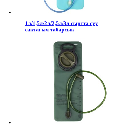
1л/1,5л/2л/2,5л/3л сыртта суу
сактагыч табарсык