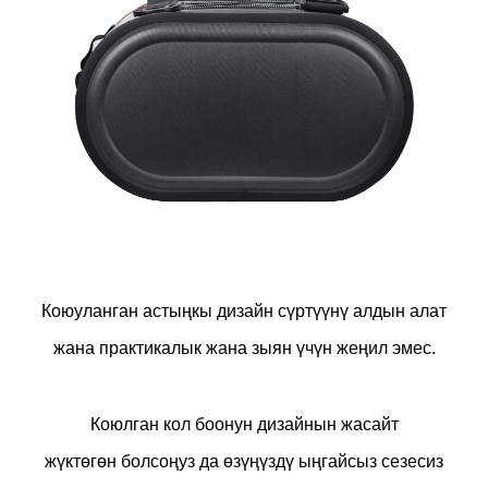
Коюуланган астыңкы дизайн сүртүүнү алдын алат
жана практикалык жана зыян үчүн жеңил эмес.
Коюлган кол боонун дизайнын жасайт
жүктөгөн болсоңуз да өзүңүздү ыңгайсыз сезесиз