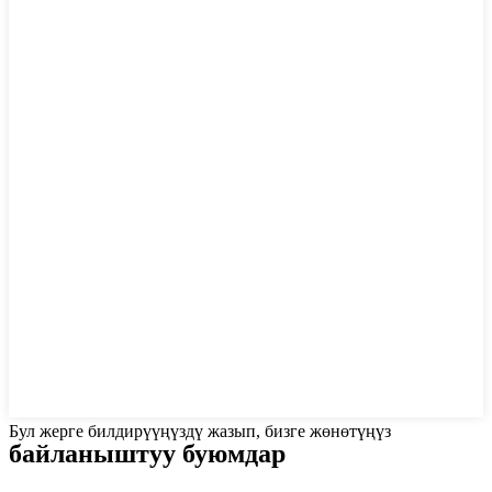
Бул жерге билдирүүңүздү жазып, бизге жөнөтүңүз
байланыштуу буюмдар