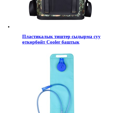
Пластикалык тиштер сыдырма суу
өткөрбөйт Cooler баштык