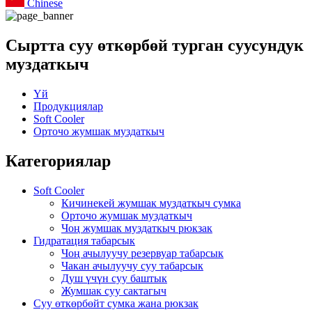
Chinese
Сыртта суу өткөрбөй турган суусундук
муздаткыч
Үй
Продукциялар
Soft Cooler
Орточо жумшак муздаткыч
Категориялар
Soft Cooler
Кичинекей жумшак муздаткыч сумка
Орточо жумшак муздаткыч
Чоң жумшак муздаткыч рюкзак
Гидратация табарсык
Чоң ачылуучу резервуар табарсык
Чакан ачылуучу суу табарсык
Душ үчүн суу баштык
Жумшак суу сактагыч
Суу өткөрбөйт сумка жана рюкзак