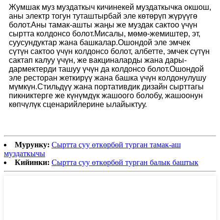
Жумшак муз муздаткыч кичинекей муздаткычка окшош,
аны электр тогун туташтырбай эле көтөрүп жүрүүгө
болот.Аны тамак-ашты жаңы же муздак сактоо үчүн
сыртта колдонсо болот.Мисалы, мөмө-жемиштер, эт,
суусундуктар жана башкалар.Ошондой эле эмчек
сүтүн сактоо үчүн колдонсо болот, албетте, эмчек сүтүн
сактап калуу үчүн, же вакциналарды жана дары-
дармектерди ташуу үчүн да колдонсо болот.Ошондой
эле ресторан жеткирүү жана башка үчүн колдонулушу
мүмкүн.Стильдүү жана портативдик дизайн сырттагы
пикниктерге же күнүмдүк жашоого болобу, жашоонун
көпчүлүк сценарийлерине ылайыктуу.
Мурунку:
Сыртта суу өткөрбөй турган тамак-аш
муздаткычы
Кийинки:
Сыртта суу өткөрбөй турган балык баштык