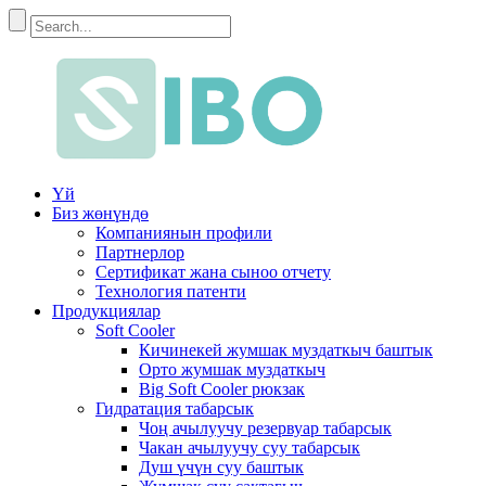
Үй
Биз жөнүндө
Компаниянын профили
Партнерлор
Сертификат жана сыноо отчету
Технология патенти
Продукциялар
Soft Cooler
Кичинекей жумшак муздаткыч баштык
Орто жумшак муздаткыч
Big Soft Cooler рюкзак
Гидратация табарсык
Чоң ачылуучу резервуар табарсык
Чакан ачылуучу суу табарсык
Душ үчүн суу баштык