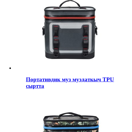
Портативдик муз муздаткыч TPU
сыртта