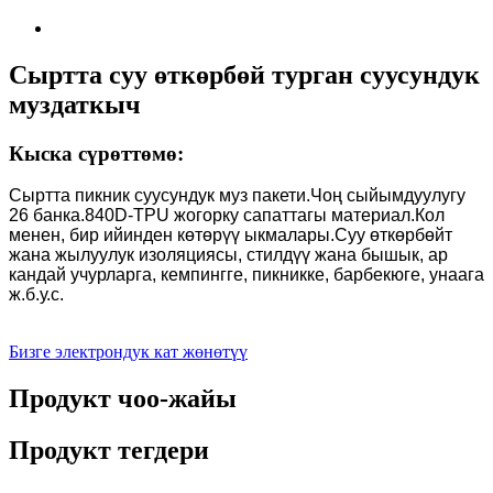
Сыртта суу өткөрбөй турган суусундук
муздаткыч
Кыска сүрөттөмө:
Сыртта пикник суусундук муз пакети.Чоң сыйымдуулугу
26 банка.840D-TPU жогорку сапаттагы материал.Кол
менен, бир ийинден көтөрүү ыкмалары.Суу өткөрбөйт
жана жылуулук изоляциясы, стилдүү жана бышык, ар
кандай учурларга, кемпингге, пикникке, барбекюге, унаага
ж.б.у.с.
Бизге электрондук кат жөнөтүү
Продукт чоо-жайы
Продукт тегдери