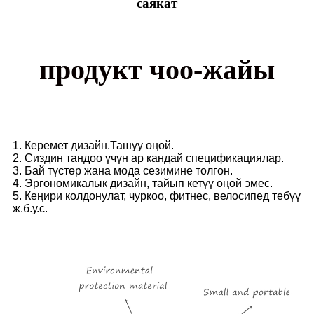
саякат
продукт чоо-жайы
1. Керемет дизайн.Ташуу оңой.
2. Сиздин тандоо үчүн ар кандай спецификациялар.
3. Бай түстөр жана мода сезимине толгон.
4. Эргономикалык дизайн, тайып кетүү оңой эмес.
5. Кеңири колдонулат, чуркоо, фитнес, велосипед тебүү
ж.б.у.с.