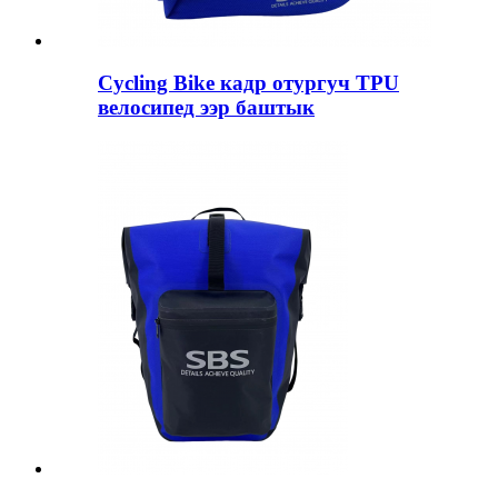
Cycling Bike кадр отургуч TPU
велосипед ээр баштык