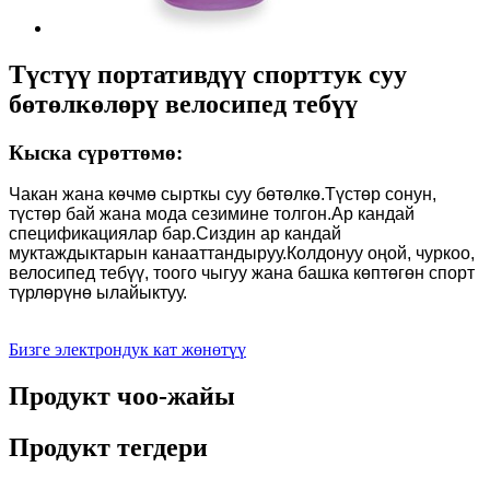
Түстүү портативдүү спорттук суу
бөтөлкөлөрү велосипед тебүү
Кыска сүрөттөмө:
Чакан жана көчмө сырткы суу бөтөлкө.Түстөр сонун,
түстөр бай жана мода сезимине толгон.Ар кандай
спецификациялар бар.Сиздин ар кандай
муктаждыктарын канааттандыруу.Колдонуу оңой, чуркоо,
велосипед тебүү, тоого чыгуу жана башка көптөгөн спорт
түрлөрүнө ылайыктуу.
Бизге электрондук кат жөнөтүү
Продукт чоо-жайы
Продукт тегдери