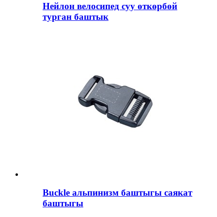
Нейлон велосипед суу өткөрбөй
турган баштык
Buckle альпинизм баштыгы саякат
баштыгы