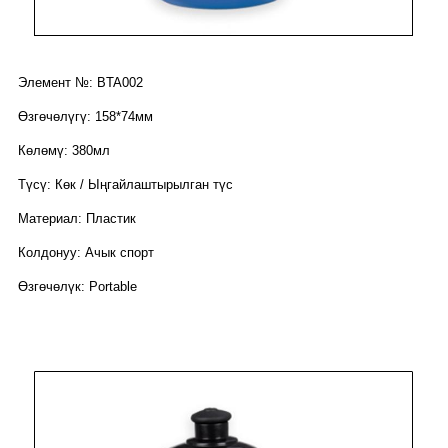
Элемент №: BTA002
Өзгөчөлүгү: 158*74мм
Көлөмү: 380мл
Түсү: Көк / Ыңгайлаштырылган түс
Материал: Пластик
Колдонуу: Ачык спорт
Өзгөчөлүк: Portable