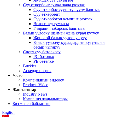
Жумшак суу сактагыч
Суу өткөрбөйт сумка жана рюкзак
Суу өткөрбөс сууга түшүүчү баштык
Суу өткөрбөйт
Суу өткөрбөгөн кемпинг рюкзак
Велосипед сумкасы
Гидрация табарсык баштыгы
Балык уулоочу шайман жана курал кутусу
Жөнөкөй балык уулоочу куту
Балык уулоочу куралдардын кутучасын
басып чыгаруу
Спорт суу бөтөлкөсү
PC бөтөлкө
PE бөтөлкө
Buckles
Аскердик серия
Video
Компаниянын видеосу
Products Video
Жаңылыктар
Industry News
Компания жаңылыктары
Биз менен байланыш
English