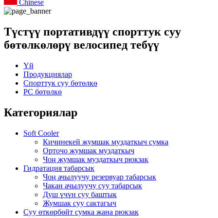
Chinese
Түстүү портативдүү спорттук суу
бөтөлкөлөрү велосипед тебүү
Үй
Продукциялар
Спорттук суу бөтөлкө
PC бөтөлкө
Категориялар
Soft Cooler
Кичинекей жумшак муздаткыч сумка
Орточо жумшак муздаткыч
Чоң жумшак муздаткыч рюкзак
Гидратация табарсык
Чоң ачылуучу резервуар табарсык
Чакан ачылуучу суу табарсык
Душ үчүн суу баштык
Жумшак суу сактагыч
Суу өткөрбөйт сумка жана рюкзак