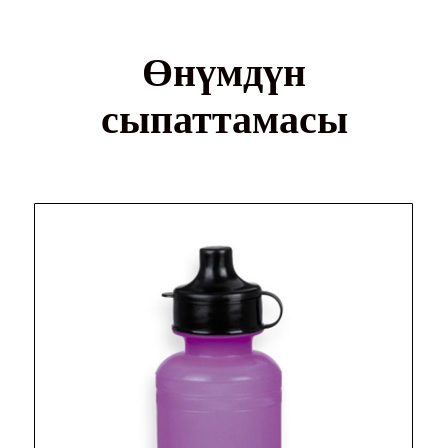
Өнүмдүн
сыпаттамасы