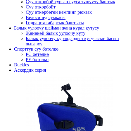
Суу өткөрбөй турган сууга түшүүчү баштык
Суу өткөрбөйт
Суу өткөрбөгөн кемпинг рюкзак
Велосипед сумкасы
Гидрация табарсык баштыгы
Балык уулоочу шайман жана курал кутусу
Жөнөкөй балык уулоочу куту
Балык уулоочу куралдардын кутучасын басып
чыгаруу
Спорттук суу бөтөлкө
PC бөтөлкө
PE бөтөлкө
Buckles
Аскердик серия