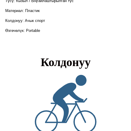
Түсү: Кызыл / Ыңгайлаштырылган түс
Материал: Пластик
Колдонуу: Ачык спорт
Өзгөчөлүк: Portable
Колдонуу