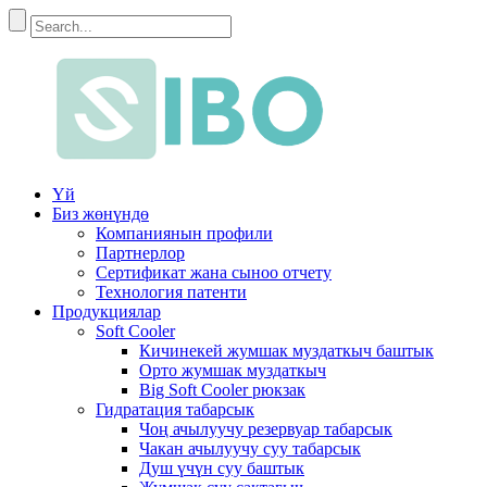
Үй
Биз жөнүндө
Компаниянын профили
Партнерлор
Сертификат жана сыноо отчету
Технология патенти
Продукциялар
Soft Cooler
Кичинекей жумшак муздаткыч баштык
Орто жумшак муздаткыч
Big Soft Cooler рюкзак
Гидратация табарсык
Чоң ачылуучу резервуар табарсык
Чакан ачылуучу суу табарсык
Душ үчүн суу баштык