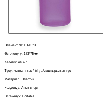
Элемент №: BTA023
Өзгөчөлүгү: 183*75мм
Көлөмү: 440мл
Түсү: кызгылт көк / Ыңгайлаштырылган түс
Материал: Пластик
Колдонуу: Ачык спорт
Өзгөчөлүк: Portable