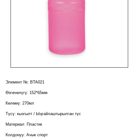
Элемент №: BTA021
Өзгөчөлүгү: 152*65мм
Көлөмү: 270мл
Түсү: кызгылт / Ыңгайлаштырылган түс
Материал: Пластик
Колдонуу: Ачык спорт