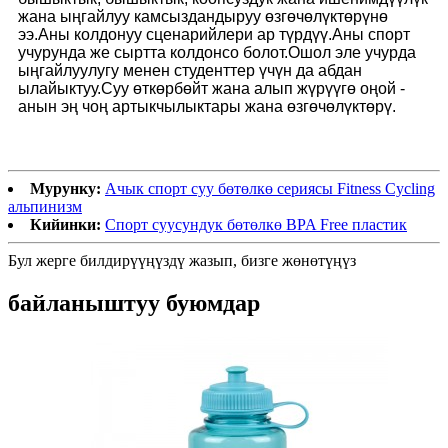
жана ыңгайлуу камсыздандыруу өзгөчөлүктөрүнө
ээ.Аны колдонуу сценарийлери ар түрдүү.Аны спорт
учурунда же сыртта колдонсо болот.Ошол эле учурда
ыңгайлуулугу менен студенттер үчүн да абдан
ылайыктуу.Суу өткөрбөйт жана алып жүрүүгө оңой -
анын эң чоң артыкчылыктары жана өзгөчөлүктөрү.
Мурунку:
Ачык спорт суу бөтөлкө сериясы Fitness Cycling
альпинизм
Кийинки:
Спорт суусундук бөтөлкө BPA Free пластик
Бул жерге билдирүүңүздү жазып, бизге жөнөтүңүз
байланыштуу буюмдар