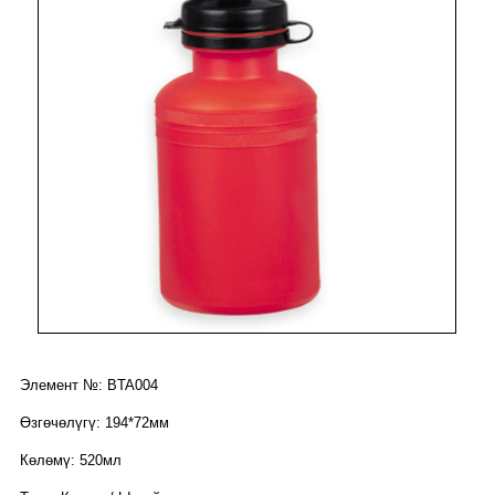
Элемент №: BTA004
Өзгөчөлүгү: 194*72мм
Көлөмү: 520мл