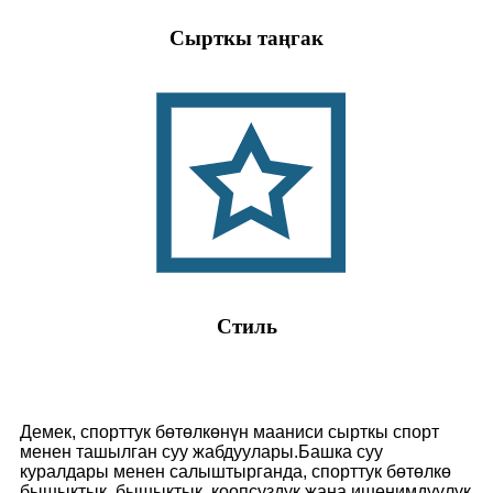
Сырткы таңгак
Стиль
Демек, спорттук бөтөлкөнүн мааниси сырткы спорт
менен ташылган суу жабдуулары.Башка суу
куралдары менен салыштырганда, спорттук бөтөлкө
бышыктык, бышыктык, коопсуздук жана ишенимдүүлүк