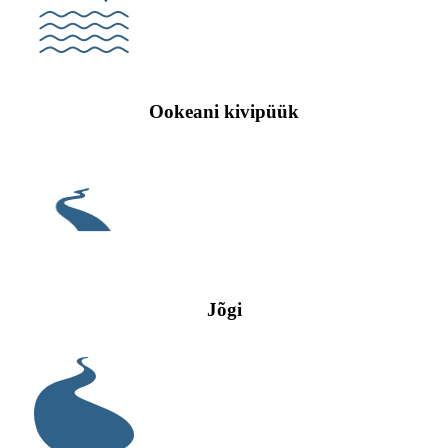
Ookeani kivipüük
Jõgi