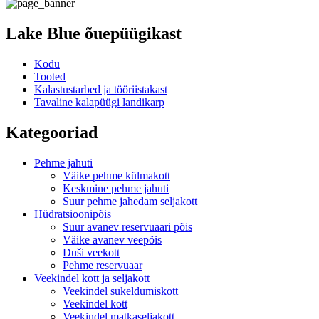
Lake Blue õuepüügikast
Kodu
Tooted
Kalastustarbed ja tööriistakast
Tavaline kalapüügi landikarp
Kategooriad
Pehme jahuti
Väike pehme külmakott
Keskmine pehme jahuti
Suur pehme jahedam seljakott
Hüdratsioonipõis
Suur avanev reservuaari põis
Väike avanev veepõis
Duši veekott
Pehme reservuaar
Veekindel kott ja seljakott
Veekindel sukeldumiskott
Veekindel kott
Veekindel matkaseljakott