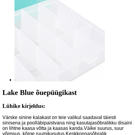
Lake Blue õuepüügikast
Lühike kirjeldus:
Värske sinine kalakast on teie valikul saadaval täiesti
sinisena ja poolläbipaistvana ning kasutajasõbralikku disaini
on lihtne kaasa võtta ja kaasas kanda.Väike suurus, suur
võimsus, kõrge ruumikasutus.Keskkonnasõbralik