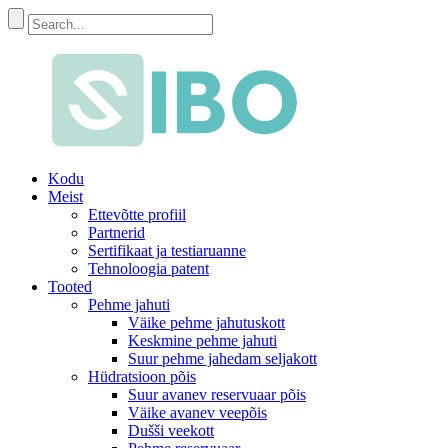
Kodu
Meist
Ettevõtte profiil
Partnerid
Sertifikaat ja testiaruanne
Tehnoloogia patent
Tooted
Pehme jahuti
Väike pehme jahutuskott
Keskmine pehme jahuti
Suur pehme jahedam seljakott
Hüdratsioon põis
Suur avanev reservuaar põis
Väike avanev veepõis
Dušši veekott