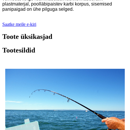
plastmaterjal, poolläbipaistev karbi korpus, sisemised
panipaigad on ühe pilguga selged.
Saatke meile e-kiri
Toote üksikasjad
Tootesildid