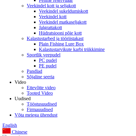
Pehme reservuaar
Veekindel kott ja seljakott
Veekindel sukeldumiskott
Veekindel kott
Veekindel matkaseljakott
Jalgrattakott
Hüdratsiooni põie kott
Kalastustarbed ja tööriistakast
Plain Fishing Lure Box
Kalastustarvikute karbi trükkimine
Sportlik veepudel
PC pudel
PE pudel
Pandlad
Sõjaline seeria
Video
Ettevõtte video
Tooted Video
Uudised
Tööstusuudised
Firmauudised
Võta meiega ühendust
English
Chinese