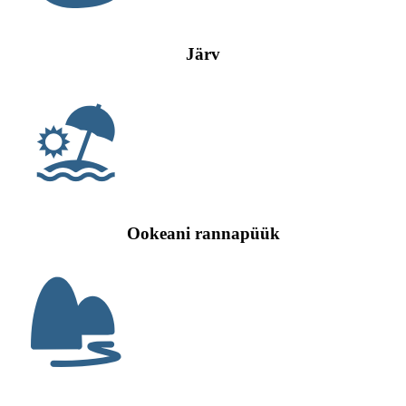
Järv
Ookeani rannapüük