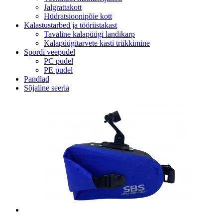
Jalgrattakott
Hüdratsioonipõie kott
Kalastustarbed ja tööriistakast
Tavaline kalapüügi landikarp
Kalapüügitarvete kasti trükkimine
Spordi veepudel
PC pudel
PE pudel
Pandlad
Sõjaline seeria