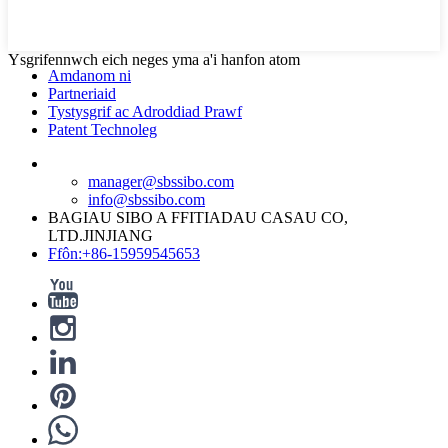
Ysgrifennwch eich neges yma a'i hanfon atom
Amdanom ni
Partneriaid
Tystysgrif ac Adroddiad Prawf
Patent Technoleg
manager@sbssibo.com
info@sbssibo.com
BAGIAU SIBO A FFITIADAU CASAU CO,
LTD.JINJIANG
Ffôn:+86-15959545653