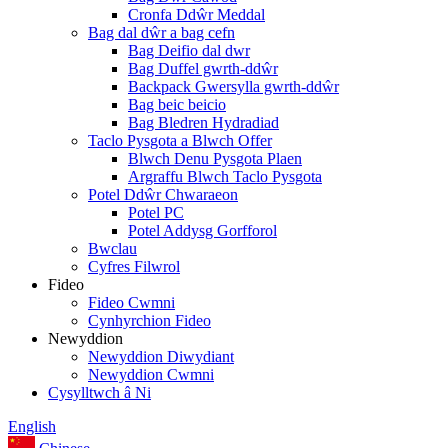
Cronfa Ddŵr Meddal
Bag dal dŵr a bag cefn
Bag Deifio dal dwr
Bag Duffel gwrth-ddŵr
Backpack Gwersylla gwrth-ddŵr
Bag beic beicio
Bag Bledren Hydradiad
Taclo Pysgota a Blwch Offer
Blwch Denu Pysgota Plaen
Argraffu Blwch Taclo Pysgota
Potel Ddŵr Chwaraeon
Potel PC
Potel Addysg Gorfforol
Bwclau
Cyfres Filwrol
Fideo
Fideo Cwmni
Cynhyrchion Fideo
Newyddion
Newyddion Diwydiant
Newyddion Cwmni
Cysylltwch â Ni
English