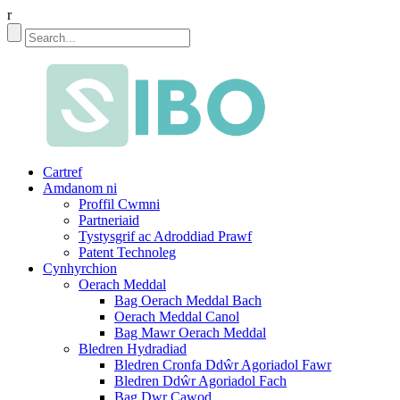
r
Cartref
Amdanom ni
Proffil Cwmni
Partneriaid
Tystysgrif ac Adroddiad Prawf
Patent Technoleg
Cynhyrchion
Oerach Meddal
Bag Oerach Meddal Bach
Oerach Meddal Canol
Bag Mawr Oerach Meddal
Bledren Hydradiad
Bledren Cronfa Ddŵr Agoriadol Fawr
Bledren Ddŵr Agoriadol Fach
Bag Dwr Cawod