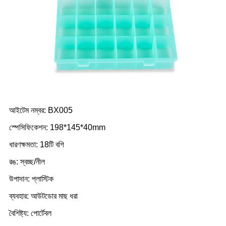
আইটেম নম্বর: BX005
স্পেসিফিকেশন: 198*145*40mm
ধারণক্ষমতা: 18টি বগি
রঙ: স্বচ্ছ/নীল
উপাদান: প্লাস্টিক
ব্যবহার: আউটডোর মাছ ধরা
বৈশিষ্ট্য: পোর্টেবল