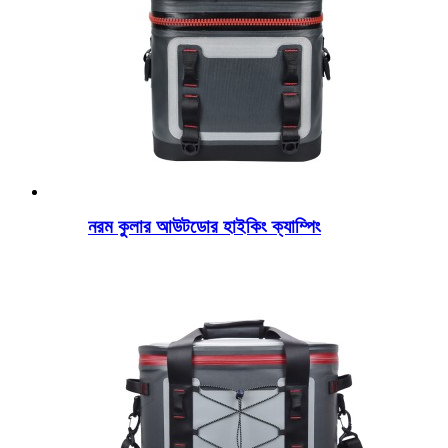
নরম কুলার আউটডোর হাইকিং ক্যাম্পিং