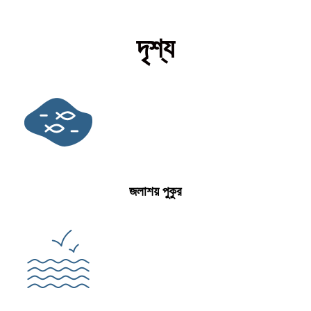
দৃশ্য
জলাশয় পুকুর