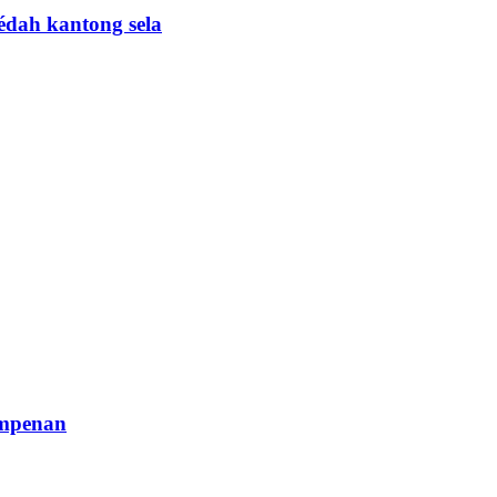
édah kantong sela
impenan