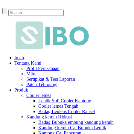
.
Imah
Tentang Kami
Profil Perusahaan
Mitra
Sertipikat & Test Laporan
Patén Téhnologi
Produk
Cooler lemes
Leutik Soft Cooler Kantong
Cooler lemes Tengah
Badag Leuleus Cooler Ransel
Kandung kemih Hidrasi
Badag Bubuka embung kandung kemih
Kandung kemih Cai Bubuka Leutik
Kantong Cai Pancuran