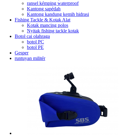
ransel kémping waterproof
Kantong sapédah
Kantong kandung kemih hidrasi
Fishing Tackle & Kotak Alat
Kotak mancing polos
Nyitak fishing tackle kotak
Botol cai olahraga
botol PC
botol PE
Gesper
runtuyan militér