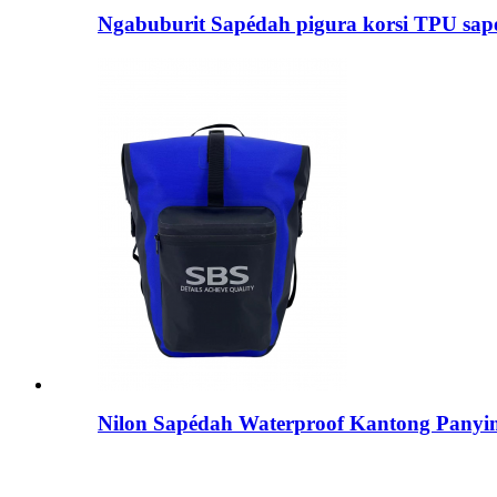
Ngabuburit Sapédah pigura korsi TPU sap
Nilon Sapédah Waterproof Kantong Pany