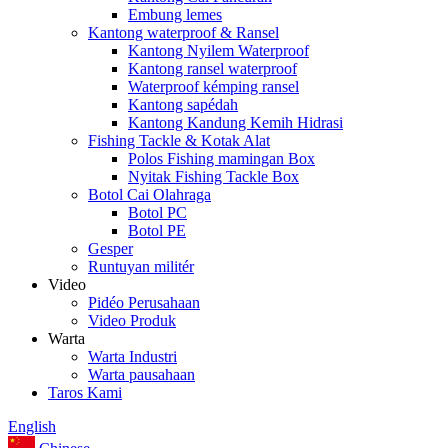
Embung lemes
Kantong waterproof & Ransel
Kantong Nyilem Waterproof
Kantong ransel waterproof
Waterproof kémping ransel
Kantong sapédah
Kantong Kandung Kemih Hidrasi
Fishing Tackle & Kotak Alat
Polos Fishing mamingan Box
Nyitak Fishing Tackle Box
Botol Cai Olahraga
Botol PC
Botol PE
Gesper
Runtuyan militér
Video
Pidéo Perusahaan
Video Produk
Warta
Warta Industri
Warta pausahaan
Taros Kami
English