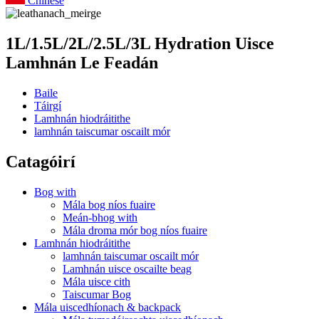
Chinese
1L/1.5L/2L/2.5L/3L Hydration Uisce
Lamhnán Le Feadán
Baile
Táirgí
Lamhnán hiodráitithe
lamhnán taiscumar oscailt mór
Catagóirí
Bog with
Mála bog níos fuaire
Meán-bhog with
Mála droma mór bog níos fuaire
Lamhnán hiodráitithe
lamhnán taiscumar oscailt mór
Lamhnán uisce oscailte beag
Mála uisce cith
Taiscumar Bog
Mála uiscedhíonach & backpack