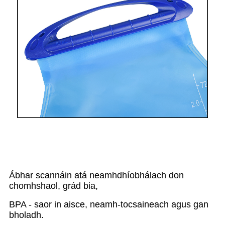
Ábhar scannáin atá neamhdhíobhálach don
chomhshaol, grád bia,
BPA - saor in aisce, neamh-tocsaineach agus gan
bholadh.