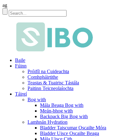
ag
Baile
Fúinn
Próifíl na Cuideachta
Comhpháirtithe
Teastas & Tuairisc Tástála
Paitinn Teicneolaíochta
Táirgí
Bog with
Mála Beaga Bog with
Meán-bhog with
Backpack Big Bog with
Lamhnán Hydration
Bladder Taiscumar Oscailte Móra
Bladder Uisce Oscailte Beaga
Mála Uisce Cith