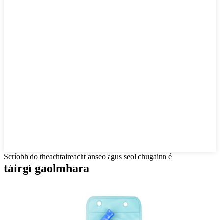
Scríobh do theachtaireacht anseo agus seol chugainn é
táirgí gaolmhara