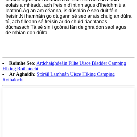
eolais a mhéadú, ach freisin d'intinn agus d'fheidhmiú a
leathnú.Ag an am céanna, is dúshlán é seo duit féin
freisin.Ní hamháin go dtugann sé seo ar ais chuig an dúlra
tú, ach filleann sé freisin ar do chuid riachtanas
dúchasach.Tá sé sin i gcónaí lán de ghrá don saol agus
de mhian don dúlra.
Roimhe Seo:
Ardchaighdeáin Fillte Uisce Bladder Camping
Hiking Rothaíocht
Ar Aghaidh:
Stóráil Lamhnán Uisce Hiking Camping
Rothaíocht