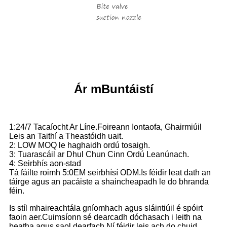
Ár mBuntáistí
1:24/7 Tacaíocht Ar Líne.Foireann Iontaofa, Ghairmiúil
Leis an Taithí a Theastóidh uait.
2: LOW MOQ le haghaidh ordú tosaigh.
3: Tuarascáil ar Dhul Chun Cinn Ordú Leanúnach.
4: Seirbhís aon-stad
Tá fáilte roimh 5:0EM seirbhísí ODM.Is féidir leat dath an
táirge agus an pacáiste a shaincheapadh le do bhranda
féin.
Is stíl mhaireachtála gníomhach agus sláintiúil é spóirt
faoin aer.Cuimsíonn sé dearcadh dóchasach i leith na
beatha agus saol dearfach.Ní féidir leis ach do chuid