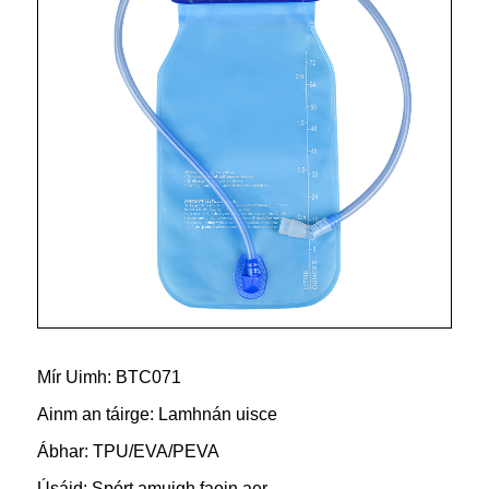
Mír Uimh: BTC071
Ainm an táirge: Lamhnán uisce
Ábhar: TPU/EVA/PEVA
Úsáid: Spórt amuigh faoin aer