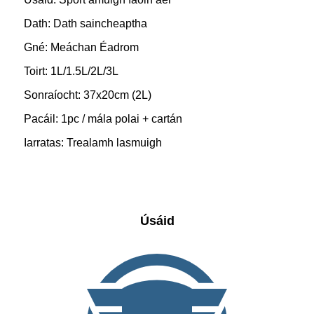
Dath: Dath saincheaptha
Gné: Meáchan Éadrom
Toirt: 1L/1.5L/2L/3L
Sonraíocht: 37x20cm (2L)
Pacáil: 1pc / mála polai + cartán
Iarratas: Trealamh lasmuigh
Úsáid