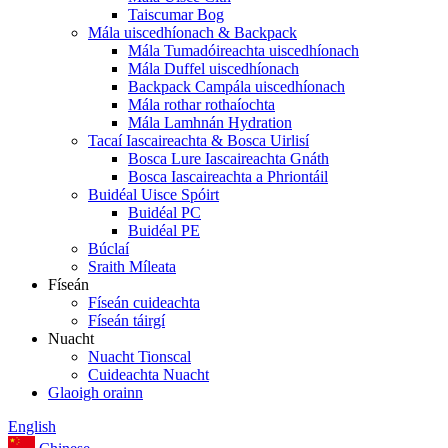
Taiscumar Bog
Mála uiscedhíonach & Backpack
Mála Tumadóireachta uiscedhíonach
Mála Duffel uiscedhíonach
Backpack Campála uiscedhíonach
Mála rothar rothaíochta
Mála Lamhnán Hydration
Tacaí Iascaireachta & Bosca Uirlisí
Bosca Lure Iascaireachta Gnáth
Bosca Iascaireachta a Phriontáil
Buidéal Uisce Spóirt
Buidéal PC
Buidéal PE
Búclaí
Sraith Míleata
Físeán
Físeán cuideachta
Físeán táirgí
Nuacht
Nuacht Tionscal
Cuideachta Nuacht
Glaoigh orainn
English