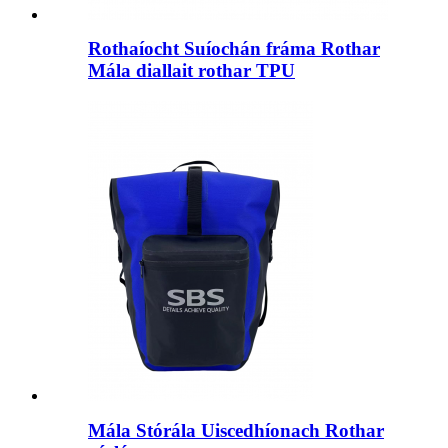
Rothaíocht Suíochán fráma Rothar
Mála diallait rothar TPU
Mála Stórála Uiscedhíonach Rothar