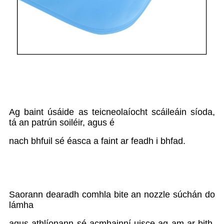
Ag baint úsáide as teicneolaíocht scáileáin síoda,
tá an patrún soiléir, agus é
nach bhfuil sé éasca a faint ar feadh i bhfad.
Saorann dearadh comhla bite an nozzle súchán do
lámha
agus athlíonann sé acmhainní uisce ag am ar bith,