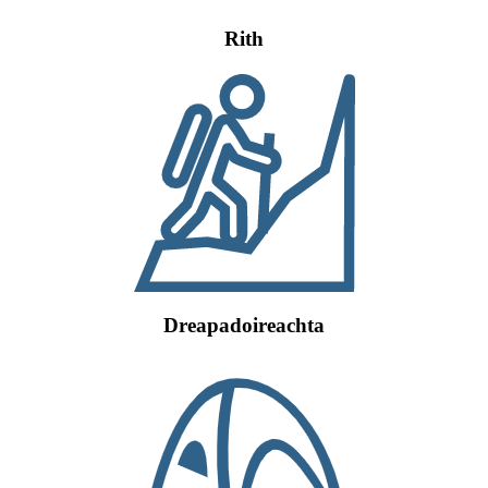
Rith
Dreapadoireachta