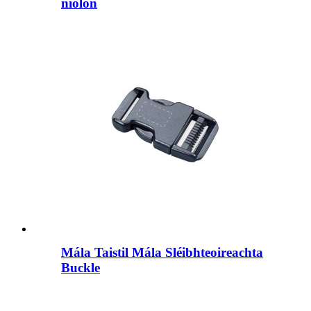
níolón
Mála Taistil Mála Sléibhteoireachta
Buckle