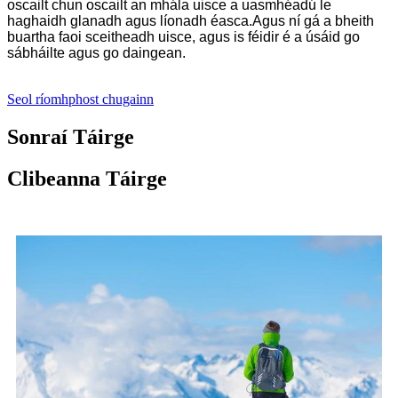
oscailt chun oscailt an mhála uisce a uasmhéadú le
haghaidh glanadh agus líonadh éasca.Agus ní gá a bheith
buartha faoi sceitheadh ​​uisce, agus is féidir é a úsáid go
sábháilte agus go daingean.
Seol ríomhphost chugainn
Sonraí Táirge
Clibeanna Táirge