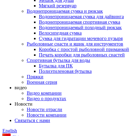
Мешок для душа
Мягкий резервуар
Водонепроницаемая сумка и рюкзак
Водонепроницаемая сумка для дайвинга
Водонепроницаемая спортивная сумка
Водонепроницаемый походный рюкзак
Велосипедная сумка
Сумка для гидратации мочевого пузыря
Рыболовные снасти и ящик для инструментов
Коробка с простой рыболовной приманкой
Печать коробки для рыболовных снастей
Спортивная бутылка для воды
Бутылка для ПК
Полиэтиленовая бутылка
Пряжки
Военная серия
видео
Видео компании
Видео о продуктах
Новости
Новости отрасли
Новости компании
Связаться с нами
English